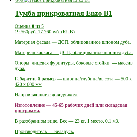
-9%
Тумба прикроватная Enzo B1
Оценка
0
из 5
19 560
руб.
17 760
руб.
(
RUB
)
Материал фасада — ДСП, облицованное шпоном дуба.
Материал каркаса — ДСП, облицованное шпоном дуба.
Опоры, лицевая фурнитуры, боковые стойки — массив
дуба.
Габаритный размер — ширина/глубина/высота — 500 х
420 х 600 мм
Направляющие с доводчиком.
Изготовление — 45-65 рабочих дней или складская
программа.
В разобранном виде. Вес — 23 кг, 1 место, 0,1 м3.
Производитель — Беларусь.