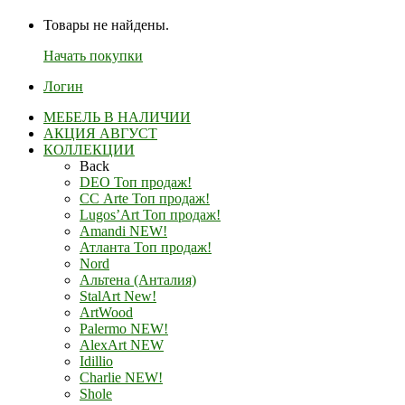
Товары не найдены.
Начать покупки
Логин
МЕБЕЛЬ В НАЛИЧИИ
АКЦИЯ АВГУСТ
КОЛЛЕКЦИИ
Back
DEO Топ продаж!
СС Arte Топ продаж!
Lugos’Art Топ продаж!
Amandi NEW!
Атланта Топ продаж!
Nord
Альтена (Анталия)
StalArt New!
ArtWood
Palermo NEW!
AlexArt NEW
Idillio
Charlie NEW!
Shole