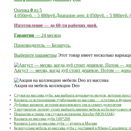
Оценка
0
из 5
4 050
руб.
–
5 880
руб.
Диапазон цен: 4 050руб. – 5 880руб.
(
Изготовление — до 60-ти рабочих дней.
Гарантия
— 24 месяца
Производитель — Беларусь.
Выберите параметры
Этот товар имеет несколько вариац
Август — месяц, когда дуб стоит дешевле. Потом — доро
Акция на мебель коллекции Deo
Стулья из массива дуба: как выбрать идеальную модель, которая про
Кровать со встроенными тумбочками из массива — эстетика и функц
Дубовые кровати: история королевского сна и секрет долголетия
5 аргументов, почему стоит выбрать именно мебель из белорусского м
Покрытия и ткани для стульев коллекции AlesArt (MOS-OAK)
Кровать из массива дуба 140*200
Кровать Lugo из массива дуба — купить в Москве
Белорусская мебель из массива дуба с доставкой в Южно-Сахалинск: п