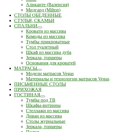
Аликанте (Валенсия)
Мидгард (Milton)
СТОЛЫ ОБЕДЕННЫЕ
СТУЛЬЯ, СКАМЬИ
СПАЛЬНИ
Кровати из массива
Комоды из массива
Тумбы прикроватные
Стол туалетный
Шкаф из массива дуба
Зеркала, торшеры
Основания для кроватей
МАТРАСЫ
Модели матрасов Vegas
Материалы и технологии матрасов Vegas
ПИСЬМЕННЫЕ СТОЛЫ
ПРИХОЖАЯ
ГОСТИНАЯ
Тумбы под ТВ
Шкафы-витрины
Стеллажи из массива
Диван из массива
Столы журнальные
Зеркала, торшеры
Полки