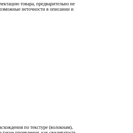
лектацию товара, предварительно не
возможные неточности в описании и
схождения по текстуре (волокнам),
 такие проявления, как свилеватость,