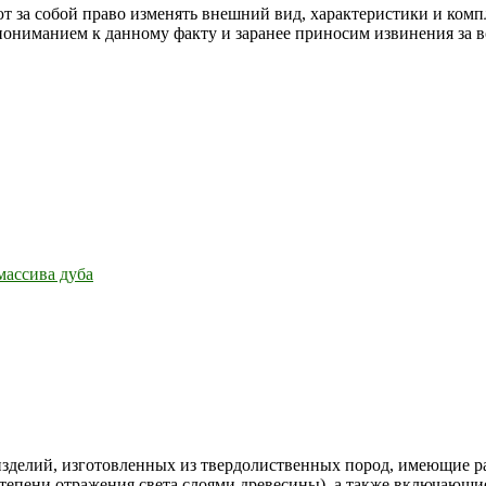
т за собой право изменять внешний вид, характеристики и комп
 пониманием к данному факту и заранее приносим извинения за 
массива дуба
зделий, изготовленных из твердолиственных пород, имеющие ра
степени отражения света слоями древесины), а также включающие