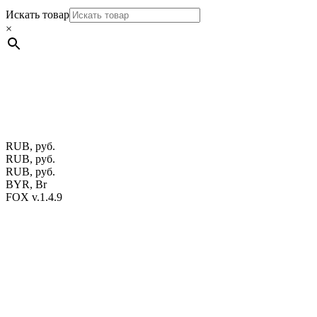
Искать товар
×
Мебель натуральная из массива дуба в скандинавском стил
ул. Калиновского, 32/4 Номер в Реестре: за №737304 Рег. ном
Фото изделий на сайте помогает лучше сориентироваться при 
публичной офертой.
Экран монитора может не передавать цвет
RUB, руб.
RUB, руб.
RUB, руб.
BYR, Br
FOX v.1.4.9
Цены на сайте указаны в белорусских и российских рублях.
Друзья, присоединяйтесь к нам в социальных сетях:
Instargam
#mosoak
Одноклассники