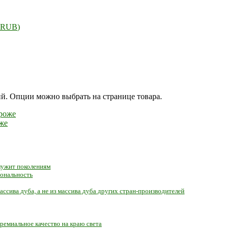
RUB
)
ий. Опции можно выбрать на странице товара.
же
служит поколениям
иональность
ассива дуба, а не из массива дуба других стран-производителей
ремиальное качество на краю света