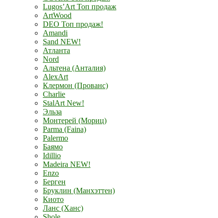
Lugos’Art Топ продаж
ArtWood
DEO Топ продаж!
Amandi
Sand NEW!
Атланта
Nord
Альтена (Анталия)
AlexArt
Клермон (Прованс)
Charlie
StalArt New!
Эльза
Монтерей (Мориц)
Parma (Faina)
Palermo
Баямо
Idillio
Madeira NEW!
Enzo
Берген
Бруклин (Манхэттен)
Киото
Ланс (Ханс)
Shole