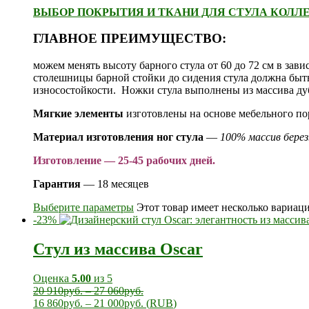
ВЫБОР ПОКРЫТИЯ И ТКАНИ ДЛЯ СТУЛА КОЛЛЕ
ГЛАВНОЕ ПРЕИМУЩЕСТВО:
можем менять высоту барного стула от 60 до 72 см в зав
столешницы барной стойки до сидения стула должна быть
износостойкости. Ножки стула выполнены из массива ду
Мягкие элементы
изготовлены на основе мебельного п
Материал изготовления ног стула
—
100% массив бере
Изготовление — 25-45 рабочих дней.
Гарантия
— 18 месяцев
Выберите параметры
Этот товар имеет несколько вариац
-23%
Стул из массива Oscar
Оценка
5.00
из 5
20 910
руб.
–
27 060
руб.
16 860
руб.
–
21 000
руб.
(
RUB
)