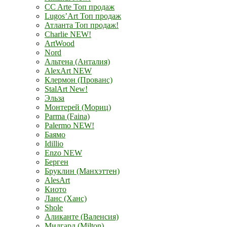
CC Arte Топ продаж
Lugos’Art Топ продаж
Атланта Топ продаж!
Charlie NEW!
ArtWood
Nord
Альтена (Анталия)
AlexArt NEW
Клермон (Прованс)
StalArt New!
Эльза
Монтерей (Мориц)
Parma (Faina)
Palermo NEW!
Баямо
Idillio
Enzo NEW
Берген
Бруклин (Манхэттен)
AlesArt
Киото
Ланс (Ханс)
Shole
Аликанте (Валенсия)
Мидгард (Milton)