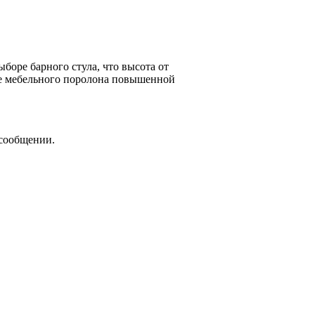
боре барного стула, что высота от
ве мебельного поролона повышенной
 сообщении.