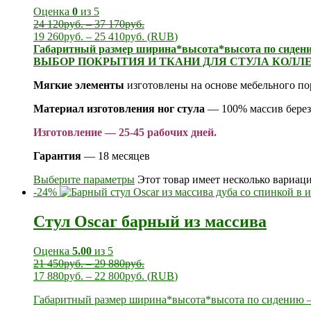
Оценка
0
из 5
24 120
руб.
–
37 170
руб.
19 260
руб.
–
25 410
руб.
(
RUB
)
Габаритный размер ширина*высота*высота по сидени
ВЫБОР ПОКРЫТИЯ И ТКАНИ ДЛЯ СТУЛА КОЛЛЕ
Мягкие элементы
изготовлены на основе мебельного п
Материал изготовления ног стула
— 100% массив березы
Изготовление — 25-45 рабочих дней.
Гарантия
— 18 месяцев
Выберите параметры
Этот товар имеет несколько вариац
-24%
Стул Oscar барный из массива
Оценка
5.00
из 5
21 450
руб.
–
29 880
руб.
17 880
руб.
–
22 800
руб.
(
RUB
)
Габаритный размер ширина*высота*высота по сидению 