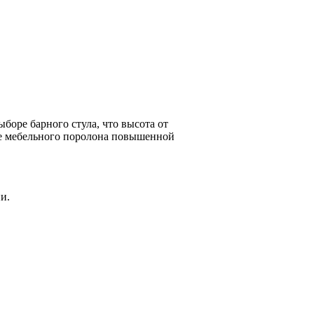
боре барного стула, что высота от
ве мебельного поролона повышенной
и.