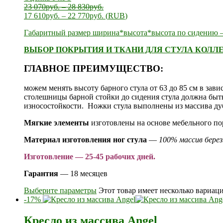
23 070
руб.
–
28 830
руб.
17 610
руб.
–
22 770
руб.
(
RUB
)
Габаритный размер ширина*высота*высота по сидению — 
ВЫБОР ПОКРЫТИЯ И ТКАНИ ДЛЯ СТУЛА КОЛЛЕ
ГЛАВНОЕ ПРЕИМУЩЕСТВО:
можем менять высоту барного стула от 63 до 85 см в зав
столешницы барной стойки до сидения стула должна быть
износостойкости. Ножки стула выполнены из массива ду
Мягкие элементы
изготовлены на основе мебельного п
Материал изготовления ног стула
—
100% массив бере
Изготовление — 25-45 рабочих дней.
Гарантия
— 18 месяцев
Выберите параметры
Этот товар имеет несколько вариац
-17%
Кресло из массива Angel