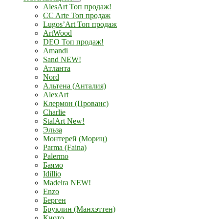
AlesArt Топ продаж!
CC Arte Топ продаж
Lugos’Art Топ продаж
ArtWood
DEO Топ продаж!
Amandi
Sand NEW!
Атланта
Nord
Альтена (Анталия)
AlexArt
Клермон (Прованс)
Charlie
StalArt New!
Эльза
Монтерей (Мориц)
Parma (Faina)
Palermo
Баямо
Idillio
Madeira NEW!
Enzo
Берген
Бруклин (Манхэттен)
Киото