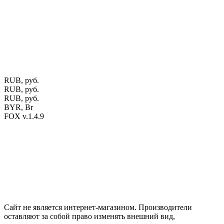
Калиновского, 32/4 Номер в Реестре: за №737304 Рег. номер
ЕГР: 291841340 УНП: 291841340 Рег. орган: Пинским ГИК
Фото изделий на сайте помогает лучше сориентироваться при
выборе того или иного индивидуального изделия.
Предоставленная на сайте информация не является публичной
офертой.
Экран монитора может не передавать цветовые
оттенки материалов.
RUB, руб.
RUB, руб.
RUB, руб.
BYR, Br
FOX v.1.4.9
Цены на сайте указаны в белорусских и российских рублях.
Друзья, присоединяйтесь к нам в социальных сетях:
Instargam
#mosoak
Одноклассники
Сайт не является интернет-магазином. Производители
оставляют за собой право изменять внешний вид,