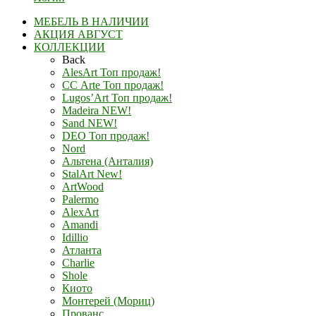
МЕБЕЛЬ В НАЛИЧИИ
АКЦИЯ АВГУСТ
КОЛЛЕКЦИИ
Back
AlesArt Топ продаж!
СС Arte Топ продаж!
Lugos’Art Топ продаж!
Madeira NEW!
Sand NEW!
DEO Топ продаж!
Nord
Альтена (Анталия)
StalArt New!
ArtWood
Palermo
AlexArt
Amandi
Idillio
Атланта
Charlie
Shole
Киото
Монтерей (Мориц)
Прованс