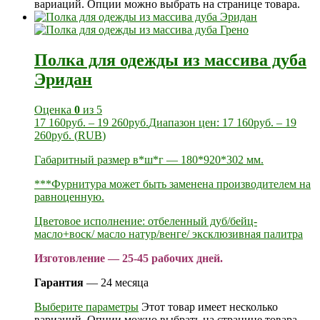
вариаций. Опции можно выбрать на странице товара.
Полка для одежды из массива дуба
Эридан
Оценка
0
из 5
17 160
руб.
–
19 260
руб.
Диапазон цен: 17 160руб. – 19
260руб.
(
RUB
)
Габаритный размер в*ш*г — 180*920*302 мм.
***Фурнитура может быть заменена производителем на
равноценную.
Цветовое исполнение: отбеленный дуб/бейц-
масло+воск/ масло натур/венге/ эксклюзивная палитра
Изготовление — 25-45 рабочих дней.
Гарантия
— 24 месяца
Выберите параметры
Этот товар имеет несколько
вариаций. Опции можно выбрать на странице товара.