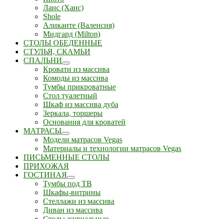
Ланс (Ханс)
Shole
Аликанте (Валенсия)
Мидгард (Milton)
СТОЛЫ ОБЕДЕННЫЕ
СТУЛЬЯ, СКАМЬИ
СПАЛЬНИ
Кровати из массива
Комоды из массива
Тумбы прикроватные
Стол туалетный
Шкаф из массива дуба
Зеркала, торшеры
Основания для кроватей
МАТРАСЫ
Модели матрасов Vegas
Материалы и технологии матрасов Vegas
ПИСЬМЕННЫЕ СТОЛЫ
ПРИХОЖАЯ
ГОСТИНАЯ
Тумбы под ТВ
Шкафы-витрины
Стеллажи из массива
Диван из массива
Столы журнальные