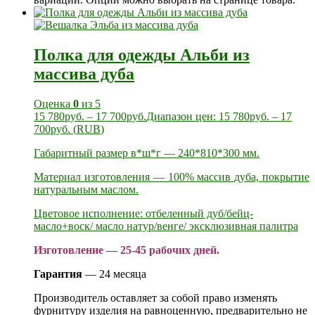
Полка для одежды Альби из
массива дуба
Оценка
0
из 5
15 780
руб.
–
17 700
руб.
Диапазон цен: 15 780руб. – 17
700руб.
(
RUB
)
Габаритный размер в*ш*г — 240*810*300 мм.
Материал изготовления — 100% массив дуба, покрытие
натуральным маслом.
Цветовое исполнение: отбеленный дуб/бейц-
масло+воск/ масло натур/венге/ эксклюзивная палитра
Изготовление — 25-45 рабочих дней.
Гарантия
— 24 месяца
Производитель оставляет за собой право изменять
фурнитуру изделия на равноценную, предварительно не