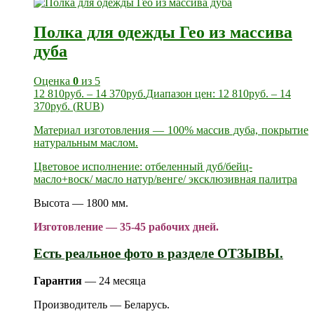
Полка для одежды Гео из массива
дуба
Оценка
0
из 5
12 810
руб.
–
14 370
руб.
Диапазон цен: 12 810руб. – 14
370руб.
(
RUB
)
Материал изготовления — 100% массив дуба, покрытие
натуральным маслом.
Цветовое исполнение: отбеленный дуб/бейц-
масло+воск/ масло натур/венге/ эксклюзивная палитра
Высота — 1800 мм.
Изготовление — 35-45 рабочих дней.
Есть реальное фото в разделе ОТЗЫВЫ.
Гарантия
— 24 месяца
Производитель — Беларусь.