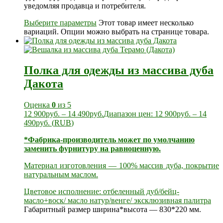
уведомляя продавца и потребителя.
Выберите параметры
Этот товар имеет несколько
вариаций. Опции можно выбрать на странице товара.
Полка для одежды из массива дуба
Дакота
Оценка
0
из 5
12 900
руб.
–
14 490
руб.
Диапазон цен: 12 900руб. – 14
490руб.
(
RUB
)
*Фабрика-производитель может по умолчанию
заменить фурнитуру на равноценную.
Материал изготовления — 100% массив дуба, покрытие
натуральным маслом.
Цветовое исполнение: отбеленный дуб/бейц-
масло+воск/ масло натур/венге/ эксклюзивная палитра
Габаритный размер ширина*высота — 830*220 мм.