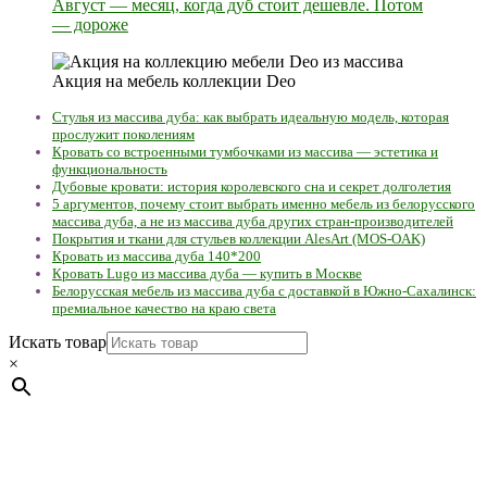
Август — месяц, когда дуб стоит дешевле. Потом
— дороже
Акция на мебель коллекции Deo
Стулья из массива дуба: как выбрать идеальную модель, которая
прослужит поколениям
Кровать со встроенными тумбочками из массива — эстетика и
функциональность
Дубовые кровати: история королевского сна и секрет долголетия
5 аргументов, почему стоит выбрать именно мебель из белорусского
массива дуба, а не из массива дуба других стран-производителей
Покрытия и ткани для стульев коллекции AlesArt (MOS-OAK)
Кровать из массива дуба 140*200
Кровать Lugo из массива дуба — купить в Москве
Белорусская мебель из массива дуба с доставкой в Южно-Сахалинск:
премиальное качество на краю света
Искать товар
×
Мебель натуральная из массива дуба в скандинавском
стиле с экологичным покрытием.
Юр. лицо Частное
предприятие "Мос-оак "(Офис - Беларусь, г. Пинск , ул.