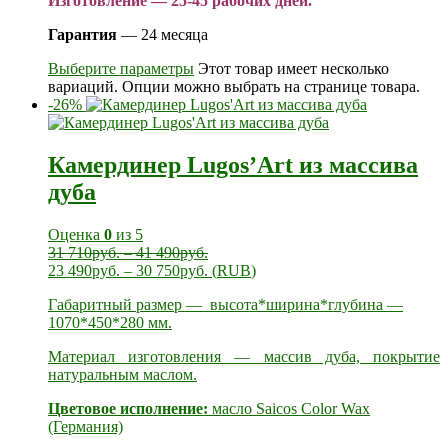
Изготовление — 25-45 рабочих дней.
Гарантия
— 24 месяца
Выберите параметры
Этот товар имеет несколько
вариаций. Опции можно выбрать на странице товара.
-26%
Камердинер Lugos’Art из массива
дуба
Оценка
0
из 5
31 710
руб.
–
41 490
руб.
23 490
руб.
–
30 750
руб.
(
RUB
)
Габаритный размер — высота*ширина*глубина —
1070*450*280 мм.
Материал изготовления — массив дуба, покрытие
натуральным маслом.
Цветовое исполнение:
масло Saicos Color Wax
(Германия)