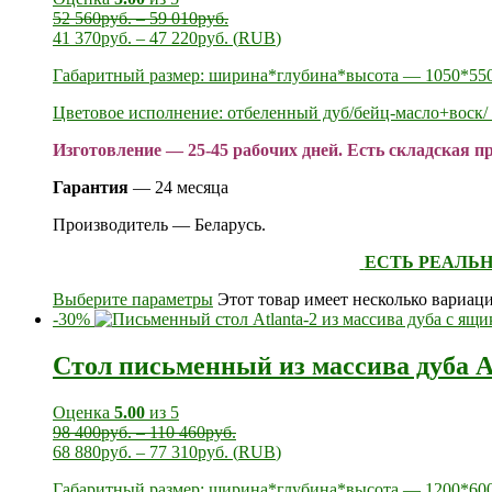
52 560
руб.
–
59 010
руб.
41 370
руб.
–
47 220
руб.
(
RUB
)
Габаритный размер: ширина*глубина*высота — 1050*55
Цветовое исполнение: отбеленный дуб/бейц-масло+воск/ 
Изготовление — 25-45 рабочих дней. Есть складская 
Гарантия
— 24 месяца
Производитель — Беларусь.
ЕСТЬ РЕАЛЬН
Выберите параметры
Этот товар имеет несколько вариац
-30%
Стол письменный из массива дуба At
Оценка
5.00
из 5
98 400
руб.
–
110 460
руб.
68 880
руб.
–
77 310
руб.
(
RUB
)
Габаритный размер: ширина*глубина*высота — 1200*60