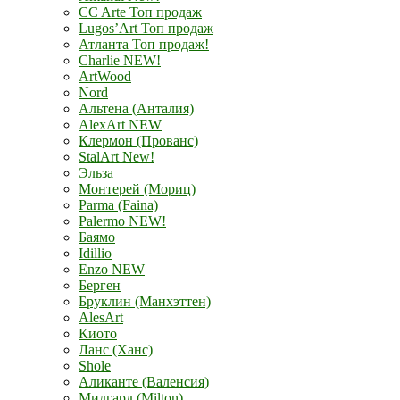
CC Arte Топ продаж
Lugos’Art Топ продаж
Атланта Топ продаж!
Charlie NEW!
ArtWood
Nord
Альтена (Анталия)
AlexArt NEW
Клермон (Прованс)
StalArt New!
Эльза
Монтерей (Мориц)
Parma (Faina)
Palermo NEW!
Баямо
Idillio
Enzo NEW
Берген
Бруклин (Манхэттен)
AlesArt
Киото
Ланс (Ханс)
Shole
Аликанте (Валенсия)
Мидгард (Milton)