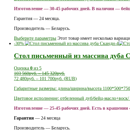
Изготовление — 30-45 рабочих дней. В наличии — бей
Гарантия — 24 месяца.
Производитель — Беларусь.
Выберите параметры
Этот товар имеет несколько вариац
-30%
Стол письменный из массива дуба 
Оценка
0
из 5
103 560
руб.
–
145 320
руб.
72 480
руб.
–
101 700
руб.
(
RUB
)
Габаритные размеры: длина/ширина/высота 1100*500*750
Цветовое исполнение: отбеленный дуб/бейц-масло+воск/ 
Изготовление — 25-45 рабочих дней. Есть в крашении 
Гарантия
— 24 месяца
Производитель — Беларусь.