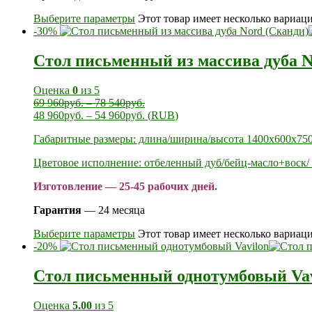
Выберите параметры
Этот товар имеет несколько вариац
-30%
Стол письменный из массива дуба N
Оценка
0
из 5
69 960
руб.
–
78 540
руб.
48 960
руб.
–
54 960
руб.
(
RUB
)
Габаритные размеры: длина/ширина/высота 1400х600х750
Цветовое исполнение: отбеленный дуб/бейц-масло+воск/ 
Изготовление — 25-45 рабочих дней.
Гарантия
— 24 месяца
Выберите параметры
Этот товар имеет несколько вариац
-20%
Стол письменный однотумбовый Vav
Оценка
5.00
из 5