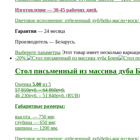
Изготовление — 30-45 рабочих дней.
Цветовое исполнение: отбеленный дуб/бейц-масло+воск/ 
Гарантия
— 24 месяца
Производитель — Беларусь.
Выберите параметры
Этот товар имеет несколько вариац
-20%
Стол письменный из массива дуба 
Оценка
5.00
из 5
57 810
руб.
–
64 860
руб.
46 230
руб.
–
51 840
руб.
(
RUB
)
Габаритные размеры:
высота — 750 мм;
глубина — 650 мм;
ширина — 1200 мм.
Цветовое исполнение: отбеленный дуб/бейц-масло+воск/ 