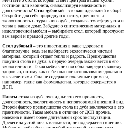
Мечтаете о столе, который станет центром вашей кухни,
гостиной или кабинета, символизируя надежность и
долговечность?
Стол дубовый
– это ваш идеальный выбор!
Откройте для себя природную красоту, прочность и
экологичность натурального дуба, создавая атмосферу уюта и
тепла в вашем доме. Забудьте о синтетических материалах и
недолговечной мебели – выбирайте стол, который прослужит
вам верой и правдой долгие годы.
Стол дубовый
– это инвестиция в ваше здоровье и
благополучие, ведь вы выбираете экологически чистый
материал, который отдает тепло и радость. Преимущества
покупки стола из дуба: в первую очередь заключается в его
экологичности. Такая мебель не способна навредить вашему
здоровью, потому как ее безопасное использование доказано
тысячелетиями. Она не содержит токсичные примеси,
например, такие как формальдегид, которые содержатся в
ДСП.
Плюсы
стола из дуба очевидны: это его прочность,
долговечность, экологичность и неповторимый внешний вид.
Второй фактор преимущества стола из дуба заключается в его
практичности. Такая мебель в отличие от ДСП прочна,
надежна и имеет более длительный срок эксплуатации.
Древесина устойчива к влажности, не подвержена гниению.
Мебель из дуба обладает особой текстурой и радует глаз