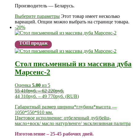
Производитель — Беларусь.
Выберите параметры
Этот товар имеет несколько
вариаций. Опции можно выбрать на странице товара.
-20%
ТОП продаж
Стол письменный из массива дуба
Марсенс-2
Оценка
5.00
из 5
55 410
руб.
–
62 220
руб.
44 310
руб.
–
49 770
руб.
(
RUB
)
Габаритный размер ширина*глубина*высота —
1050*550*910 мм.
Цветовое исполнение: отбеленный дуб/бейц-
масло+воск/ масло натур/венге/ эксклюзивная палитра
Изготовление – 25-45 рабочих дней.