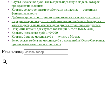
Стулья из массива дуба: как выбрать идеальную модель, которая
прослужит поколениям
Кровать со встроенными тумбочками из массива — эстетика и
функциональность
Дубовые кровати: история королевского сна и секрет долголетия
5 аргументов, почему стоит выбрать именно мебель из белорусского
массива дуба, а не из массива дуба других стран-производителей
Покрытия и ткани для стульев коллекции AlesArt (MOS-OAK)
Кровать из массива дуба 140*200
Кровать Lugo из массива дуба — купить в Москве
Белорусская мебель из массива дуба с доставкой в Южно-Сахалинск:
премиальное качество на краю света
Искать товар
×
Мебель натуральная из массива дуба в скандинавском
стиле с экологичным покрытием.
Юр. лицо Частное
предприятие "Мос-оак "(Офис - Беларусь, г. Пинск , ул.
Калиновского, 32/4 Номер в Реестре: за №737304 Рег. номер
ЕГР: 291841340 УНП: 291841340 Рег. орган: Пинским ГИК
Фото изделий на сайте помогает лучше сориентироваться при
выборе того или иного индивидуального изделия.
Предоставленная на сайте информация не является публичной