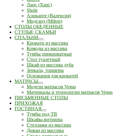
Ланс (Ханс)
Shole
Аликанте (Валенсия)
Мидгард (Milton)
СТОЛЫ ОБЕДЕННЫЕ
СТУЛЬЯ, СКАМЬИ
СПАЛЬНИ
Кровати из массива
Комоды из массива
Тумбы прикроватные
Стол туалетный
Шкаф из массива дуба
Зеркала, торшеры
Основания для кроватей
МАТРАСЫ
Модели матрасов Vegas
Материалы и технологии матрасов Vegas
ПИСЬМЕННЫЕ СТОЛЫ
ПРИХОЖАЯ
ГОСТИНАЯ
Тумбы под ТВ
Шкафы-витрины
Стеллажи из массива
Диван из массива
Столы журнальные