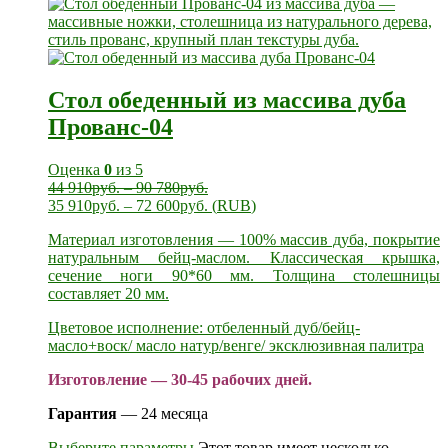
Стол обеденный из массива дуба
Прованс-04
Оценка
0
из 5
44 910
руб.
–
90 780
руб.
35 910
руб.
–
72 600
руб.
(
RUB
)
Материал изготовления — 100% массив дуба, покрытие
натуральным бейц-маслом. Классическая крышка,
сечение ноги 90*60 мм. Толщина столешницы
составляет 20 мм.
Цветовое исполнение: отбеленный дуб/бейц-
масло+воск/ масло натур/венге/ эксклюзивная палитра
Изготовление — 30-45 рабочих дней.
Гарантия
— 24 месяца
Выберите параметры
Этот товар имеет несколько