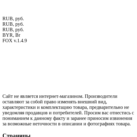
офертой.
Экран монитора может не передавать цветовые
оттенки материалов.
RUB, руб.
RUB, руб.
RUB, руб.
BYR, Br
FOX v.1.4.9
Цены на сайте указаны в белорусских и российских рублях.
Друзья, присоединяйтесь к нам в социальных сетях:
Instargam
#mosoak
Одноклассники
Сайт не является интернет-магазином. Производители
оставляют за собой право изменять внешний вид,
характеристики и комплектацию товара, предварительно не
уведомляя продавцов и потребителей. Просим вас отнестись с
пониманием к данному факту и заранее приносим извинения
за возможные неточности в описании и фотографиях товара.
Страницы