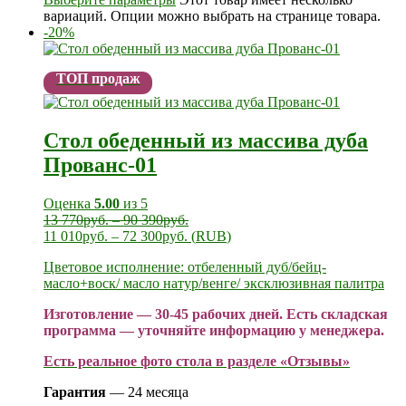
вариаций. Опции можно выбрать на странице товара.
-20%
ТОП продаж
Стол обеденный из массива дуба
Прованс-01
Оценка
5.00
из 5
13 770
руб.
–
90 390
руб.
11 010
руб.
–
72 300
руб.
(
RUB
)
Цветовое исполнение: отбеленный дуб/бейц-
масло+воск/ масло натур/венге/ эксклюзивная палитра
Изготовление — 30-45 рабочих дней. Есть складская
программа — уточняйте информацию у менеджера.
Есть реальное фото стола в разделе «Отзывы»
Гарантия
— 24 месяца