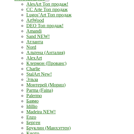
AlesArt Топ продаж!
CC Arte Топ продаж
Lugos’Art Топ продаж
ArtWood
DEO Топ продаж!
Amandi
Sand NEW!
Атланта
Nord
Альтена (Анталия)
AlexArt
Клермон (Прованс)
Charlie
StalArt New!
Эльза
Монтерей (Мориц)
Parma (Faina)
Palermo
Баямо
Idillio
Madeira NEW!
Enzo
Берген
Бруклин (Манхэттен)
Киото