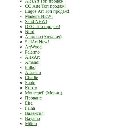
AlesArt Топ продаж!
СС Arte Топ продаж!
Lugos’Art Топ продаж!
Madeira NEW!
Sand NEW!
DEO Топ продаж!
Nord
Альтена (Анталия)
StalArt New!
ArtWood
Palermo
AlexArt
Amandi
Idillio
Атланта
Charlie
Shole
Киото
Монтерей (Мориц)
Прованс
Elsa
Faina
Валенсия
Bayamo
Milton