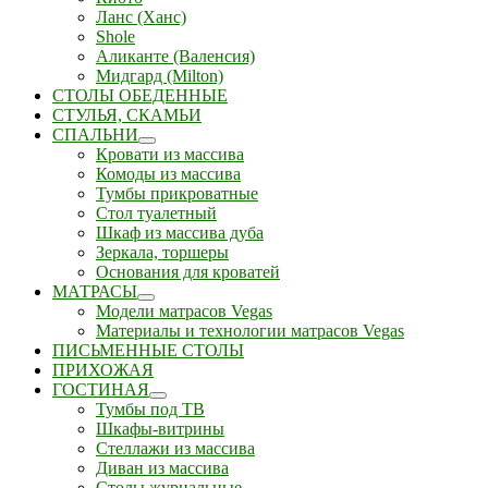
Ланс (Ханс)
Shole
Аликанте (Валенсия)
Мидгард (Milton)
СТОЛЫ ОБЕДЕННЫЕ
СТУЛЬЯ, СКАМЬИ
СПАЛЬНИ
Кровати из массива
Комоды из массива
Тумбы прикроватные
Стол туалетный
Шкаф из массива дуба
Зеркала, торшеры
Основания для кроватей
МАТРАСЫ
Модели матрасов Vegas
Материалы и технологии матрасов Vegas
ПИСЬМЕННЫЕ СТОЛЫ
ПРИХОЖАЯ
ГОСТИНАЯ
Тумбы под ТВ
Шкафы-витрины
Стеллажи из массива
Диван из массива
Столы журнальные