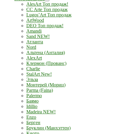
AlesArt Топ продаж!
CC Arte Топ продаж
Lugos’Art Топ продаж
ArtWood
DEO Топ продаж!
Amandi
Sand NEW!
Атланта
Nord
Альтена (Анталия)
AlexArt
Клермон (Прованс)
Charlie
StalArt New!
Эльза
Монтерей (Мориц)
Parma (Faina)
Palermo
Баямо
Idillio
Madeira NEW!
Enzo
Берген
Бруклин (Манхэттен)
Киото