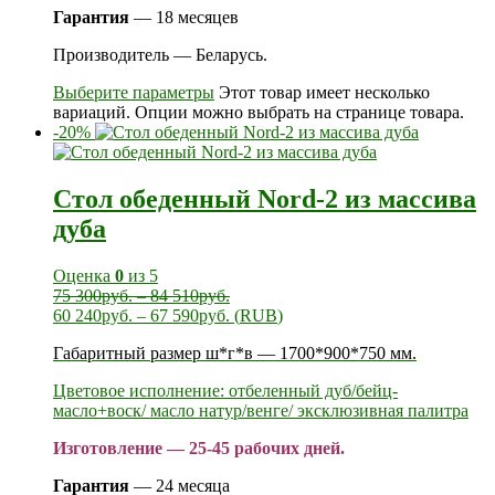
Гарантия
— 18 месяцев
Производитель — Беларусь.
Выберите параметры
Этот товар имеет несколько
вариаций. Опции можно выбрать на странице товара.
-20%
Стол обеденный Nord-2 из массива
дуба
Оценка
0
из 5
75 300
руб.
–
84 510
руб.
60 240
руб.
–
67 590
руб.
(
RUB
)
Габаритный размер ш*г*в — 1700*900*750 мм.
Цветовое исполнение: отбеленный дуб/бейц-
масло+воск/ масло натур/венге/ эксклюзивная палитра
Изготовление — 25-45 рабочих дней.
Гарантия
— 24 месяца