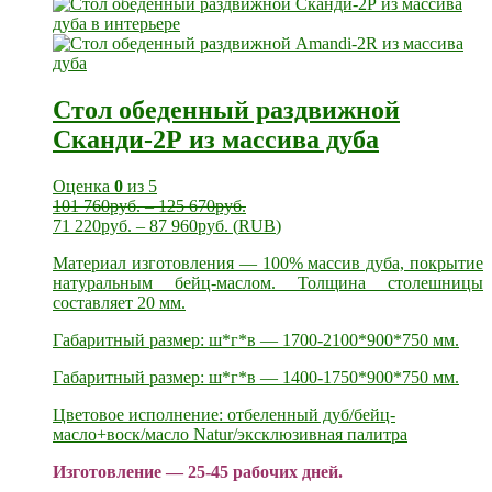
Стол обеденный раздвижной
Сканди-2Р из массива дуба
Оценка
0
из 5
101 760
руб.
–
125 670
руб.
71 220
руб.
–
87 960
руб.
(
RUB
)
Материал изготовления — 100% массив дуба, покрытие
натуральным бейц-маслом. Толщина столешницы
составляет 20 мм.
Габаритный размер: ш*г*в — 1700-2100*900*750 мм.
Габаритный размер: ш*г*в — 1400-1750*900*750 мм.
Цветовое исполнение: отбеленный дуб/бейц-
масло+воск/масло Natur/эксклюзивная палитра
Изготовление — 25-45 рабочих дней.