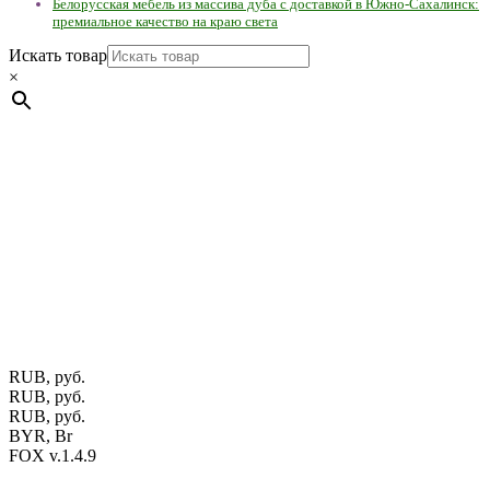
Белорусская мебель из массива дуба с доставкой в Южно-Сахалинск:
премиальное качество на краю света
Искать товар
×
Мебель натуральная из массива дуба в скандинавском
стиле с экологичным покрытием.
Юр. лицо Частное
предприятие "Мос-оак "(Офис - Беларусь, г. Пинск , ул.
Калиновского, 32/4 Номер в Реестре: за №737304 Рег. номер
ЕГР: 291841340 УНП: 291841340 Рег. орган: Пинским ГИК
Фото изделий на сайте помогает лучше сориентироваться при
выборе того или иного индивидуального изделия.
Предоставленная на сайте информация не является публичной
офертой.
Экран монитора может не передавать цветовые
оттенки материалов.
RUB, руб.
RUB, руб.
RUB, руб.
BYR, Br
FOX v.1.4.9