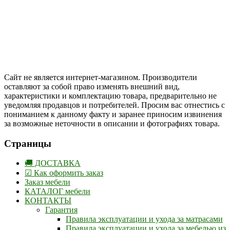
Цены на сайте указаны в белорусских и российских рублях.
Друзья, присоединяйтесь к нам в социальных сетях:
Instargam
#mosoak
Одноклассники
Сайт не является интернет-магазином. Производители
оставляют за собой право изменять внешний вид,
характеристики и комплектацию товара, предварительно не
уведомляя продавцов и потребителей. Просим вас отнестись с
пониманием к данному факту и заранее приносим извинения
за возможные неточности в описании и фотографиях товара.
Страницы
🚚 ДОСТАВКА
☑ Как оформить заказ
Заказ мебели
КАТАЛОГ мебели
КОНТАКТЫ
Гарантия
Правила эксплуатации и ухода за матрасами
Правила эксплуатации и ухода за мебелью из