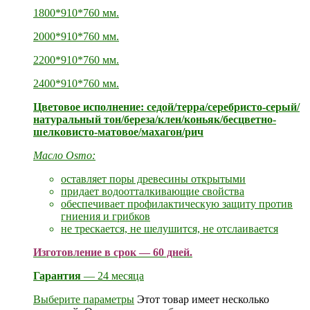
1800*910*760 мм.
2000*910*760 мм.
2200*910*760 мм.
2400*910*760 мм.
Цветовое исполнение: седой/терра/серебристо-серый/
натуральный тон/береза/клен/коньяк/бесцветно-
шелковисто-матовое/махагон/рич
Масло Osmo:
оставляет поры древесины открытыми
придает водоотталкивающие свойства
обеспечивает профилактическую защиту против
гниения и грибков
не трескается, не шелушится, не отслаивается
Изготовление в срок — 60 дней.
Гарантия
— 24 месяца
Выберите параметры
Этот товар имеет несколько