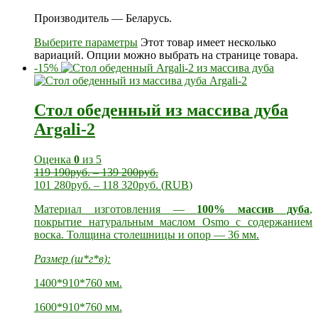
Производитель — Беларусь.
Выберите параметры
Этот товар имеет несколько
вариаций. Опции можно выбрать на странице товара.
-15%
Стол обеденный из массива дуба
Argali-2
Оценка
0
из 5
119 190
руб.
–
139 200
руб.
101 280
руб.
–
118 320
руб.
(
RUB
)
Материал изготовления —
100% массив дуба
,
покрытие натуральным маслом Osmo с содержанием
воска. Толщина столешницы и опор — 36 мм.
Размер (ш*г*в):
1400*910*760 мм.
1600*910*760 мм.