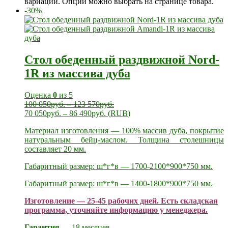
вариаций. Опции можно выбрать на странице товара.
-30%
Стол обеденный раздвижной Nord-
1R из массива дуба
Оценка
0
из 5
100 050
руб.
–
123 570
руб.
70 050
руб.
–
86 490
руб.
(
RUB
)
Материал изготовления — 100% массив дуба, покрытие
натуральным бейц-маслом. Толщина столешницы
составляет 20 мм.
Габаритный размер: ш*г*в — 1700-2100*900*750 мм.
Габаритный размер: ш*г*в — 1400-1800*900*750 мм.
Изготовление — 25-45 рабочих дней. Есть складская
программа, уточняйте информацию у менеджера.
Гарантия
— 18 месяцев