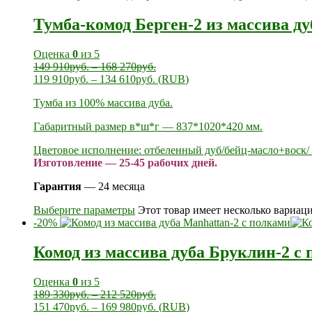
Тумба-комод Берген-2 из массива ду
Оценка
0
из 5
149 910
руб.
–
168 270
руб.
119 910
руб.
–
134 610
руб.
(
RUB
)
Тумба из 100% массива дуба.
Габаритный размер в*ш*г — 837*1020*420 мм.
Цветовое исполнение: отбеленный дуб/бейц-масло+воск/ 
Изготовление — 25-45 рабочих дней.
Гарантия
— 24 месяца
Выберите параметры
Этот товар имеет несколько вариац
-20%
Комод из массива дуба Бруклин-2 с
Оценка
0
из 5
189 330
руб.
–
212 520
руб.
151 470
руб.
–
169 980
руб.
(
RUB
)