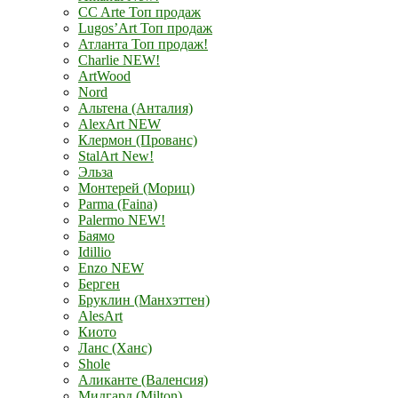
CC Arte Топ продаж
Lugos’Art Топ продаж
Атланта Топ продаж!
Charlie NEW!
ArtWood
Nord
Альтена (Анталия)
AlexArt NEW
Клермон (Прованс)
StalArt New!
Эльза
Монтерей (Мориц)
Parma (Faina)
Palermo NEW!
Баямо
Idillio
Enzo NEW
Берген
Бруклин (Манхэттен)
AlesArt
Киото
Ланс (Ханс)
Shole
Аликанте (Валенсия)
Мидгард (Milton)