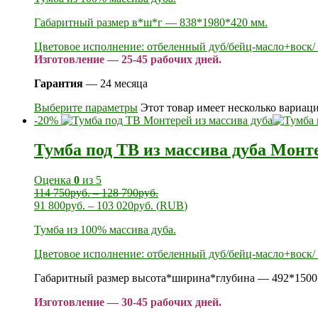
Габаритный размер в*ш*г — 838*1980*420 мм.
Цветовое исполнение: отбеленный дуб/бейц-масло+воск/ 
Изготовление — 25-45 рабочих дней.
Гарантия
— 24 месяца
Выберите параметры
Этот товар имеет несколько вариац
-20%
Тумба под ТВ из массива дуба Монт
Оценка
0
из 5
114 750
руб.
–
128 790
руб.
91 800
руб.
–
103 020
руб.
(
RUB
)
Тумба из 100% массива дуба.
Цветовое исполнение: отбеленный дуб/бейц-масло+воск/ 
Габаритный размер высота*ширина*глубина — 492*1500
Изготовление — 30-45 рабочих дней.