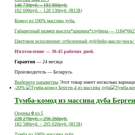
146 730
руб.
–
183 060
руб.
102 690
руб.
–
128 130
руб.
(
RUB
)
Комод из 100% массива дуба.
Габаритный размер высота*ширина*глубина — 1184*662
Цветовое исполнение: отбеленный дуб/бейц-масло+воск/ 
Изготовление — 30-45 рабочих дней.
Гарантия
— 24 месяца
Производитель — Беларусь.
Выберите параметры
Этот товар имеет несколько вариац
-20%
Тумба-комод из массива дуба Берген
Оценка
0
из 5
228 270
руб.
–
256 260
руб.
182 580
руб.
–
205 020
руб.
(
RUB
)
Тумба из 100% массива дуба.