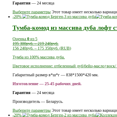
Гарантия
— 24 месяца
Выберите параметры
Этот товар имеет несколько вариац
-20%
Тумба-комод из массива дуба лофт с
Оценка
0
из 5
195 300
руб.
–
219 240
руб.
156 240
руб.
–
175 350
руб.
(
RUB
)
Тумба из 100% массива дуба.
Цветовое исполнение: отбеленный дуб/бейц-масло+воск/ 
Габаритный размер в*ш*г — 838*1500*420 мм.
Изготовление — 25-45 рабочих дней.
Гарантия
— 24 месяца
Производитель — Беларусь.
Выберите параметры
Этот товар имеет несколько вариац
-20%