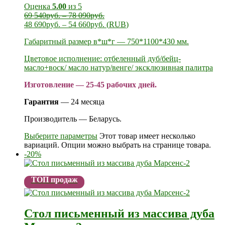
Оценка
5.00
из 5
69 540
руб.
–
78 090
руб.
48 690
руб.
–
54 660
руб.
(
RUB
)
Габаритный размер в*ш*г — 750*1100*430 мм.
Цветовое исполнение: отбеленный дуб/бейц-
масло+воск/ масло натур/венге/ эксклюзивная палитра
Изготовление — 25-45 рабочих дней.
Гарантия
— 24 месяца
Производитель — Беларусь.
Выберите параметры
Этот товар имеет несколько
вариаций. Опции можно выбрать на странице товара.
-20%
ТОП продаж
Стол письменный из массива дуба