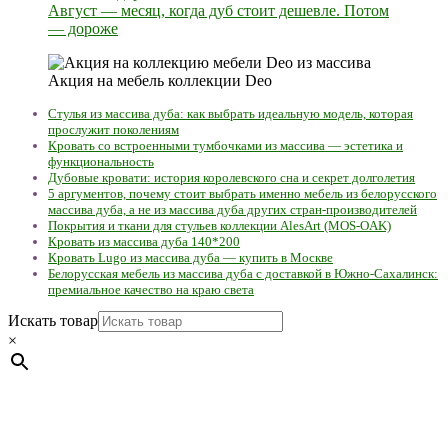
Август — месяц, когда дуб стоит дешевле. Потом
— дороже
Акция на мебель коллекции Deo
Стулья из массива дуба: как выбрать идеальную модель, которая
прослужит поколениям
Кровать со встроенными тумбочками из массива — эстетика и
функциональность
Дубовые кровати: история королевского сна и секрет долголетия
5 аргументов, почему стоит выбрать именно мебель из белорусского
массива дуба, а не из массива дуба других стран-производителей
Покрытия и ткани для стульев коллекции AlesArt (MOS-OAK)
Кровать из массива дуба 140*200
Кровать Lugo из массива дуба — купить в Москве
Белорусская мебель из массива дуба с доставкой в Южно-Сахалинск:
премиальное качество на краю света
Искать товар
×
Мебель натуральная из массива дуба в скандинавском
стиле с экологичным покрытием.
Юр. лицо Частное
предприятие "Мос-оак "(Офис - Беларусь, г. Пинск , ул.