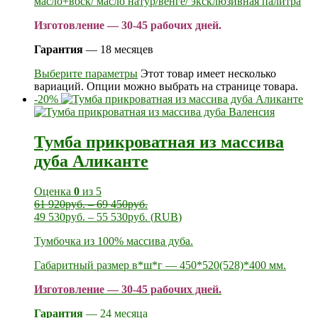
масло+воск/ масло натур/венге/ эксклюзивная палитра
Изготовление — 30-45 рабочих дней.
Гарантия
— 18 месяцев
Выберите параметры
Этот товар имеет несколько
вариаций. Опции можно выбрать на странице товара.
-20%
Тумба прикроватная из массива
дуба Аликанте
Оценка
0
из 5
61 920
руб.
–
69 450
руб.
49 530
руб.
–
55 530
руб.
(
RUB
)
Тумбочка из 100% массива дуба.
Габаритный размер в*ш*г — 450*520(528)*400 мм.
Изготовление — 30-45 рабочих дней.
Гарантия
— 24 месяца