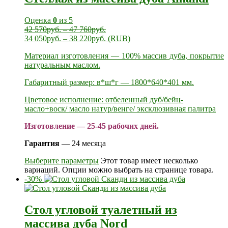
Оценка
0
из 5
42 570
руб.
–
47 760
руб.
34 050
руб.
–
38 220
руб.
(
RUB
)
Материал изготовления — 100% массив дуба, покрытие
натуральным маслом.
Габаритный размер: в*ш*г — 1800*640*401 мм.
Цветовое исполнение: отбеленный дуб/бейц-
масло+воск/ масло натур/венге/ эксклюзивная палитра
Изготовление — 25-45 рабочих дней.
Гарантия
— 24 месяца
Выберите параметры
Этот товар имеет несколько
вариаций. Опции можно выбрать на странице товара.
-30%
Стол угловой туалетный из
массива дуба Nord