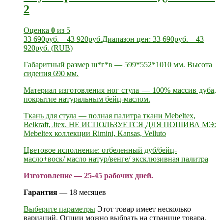
2
Оценка
0
из 5
33 690
руб.
–
43 920
руб.
Диапазон цен: 33 690руб. – 43
920руб.
(
RUB
)
Габаритный размер ш*г*в — 599*552*1010 мм. Высота
сидения 690 мм.
Материал изготовления ног стула — 100% массив дуба,
покрытие натуральным бейц-маслом.
Ткань для стула — полная палитра ткани Mebeltex,
Belkraft, Jtex. НЕ ИСПОЛЬЗУЕТСЯ ДЛЯ ПОШИВА МЭ:
Mebeltex коллекции Rimini, Kansas, Velluto
Цветовое исполнение: отбеленный дуб/бейц-
масло+воск/ масло натур/венге/ эксклюзивная палитра
Изготовление — 25-45 рабочих дней.
Гарантия
— 18 месяцев
Выберите параметры
Этот товар имеет несколько
вариаций. Опции можно выбрать на странице товара.