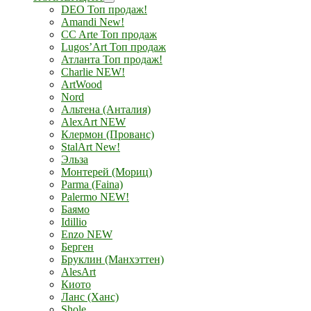
DEO Топ продаж!
Amandi New!
CC Arte Топ продаж
Lugos’Art Топ продаж
Атланта Топ продаж!
Charlie NEW!
ArtWood
Nord
Альтена (Анталия)
AlexArt NEW
Клермон (Прованс)
StalArt New!
Эльза
Монтерей (Мориц)
Parma (Faina)
Palermo NEW!
Баямо
Idillio
Enzo NEW
Берген
Бруклин (Манхэттен)
AlesArt
Киото
Ланс (Ханс)
Shole