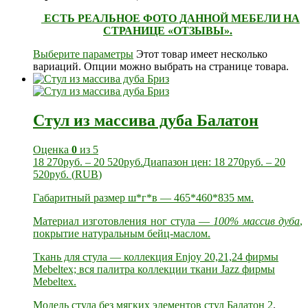
ЕСТЬ РЕАЛЬНОЕ ФОТО ДАННОЙ МЕБЕЛИ НА
СТРАНИЦЕ «ОТЗЫВЫ».
Выберите параметры
Этот товар имеет несколько
вариаций. Опции можно выбрать на странице товара.
Стул из массива дуба Балатон
Оценка
0
из 5
18 270
руб.
–
20 520
руб.
Диапазон цен: 18 270руб. – 20
520руб.
(
RUB
)
Габаритный размер ш*г*в — 465*460*835 мм.
Материал изготовления ног стула —
100% массив дуба
,
покрытие натуральным бейц-маслом.
Ткань для стула — коллекция Enjoy 20,21,24 фирмы
Mebeltex; вся палитра коллекции ткани Jazz фирмы
Mebeltex.
Модель стула без мягких элементов
стул Балатон 2
.