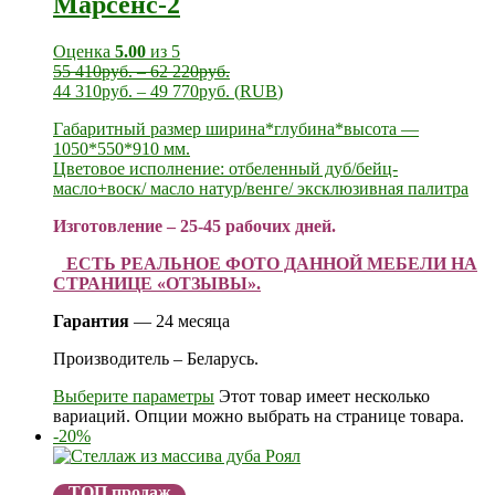
Марсенс-2
Оценка
5.00
из 5
55 410
руб.
–
62 220
руб.
44 310
руб.
–
49 770
руб.
(
RUB
)
Габаритный размер ширина*глубина*высота —
1050*550*910 мм.
Цветовое исполнение: отбеленный дуб/бейц-
масло+воск/ масло натур/венге/ эксклюзивная палитра
Изготовление – 25-45 рабочих дней.
ЕСТЬ РЕАЛЬНОЕ ФОТО ДАННОЙ МЕБЕЛИ НА
СТРАНИЦЕ «ОТЗЫВЫ».
Гарантия
— 24 месяца
Производитель – Беларусь.
Выберите параметры
Этот товар имеет несколько
вариаций. Опции можно выбрать на странице товара.
-20%
ТОП продаж