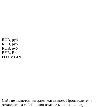
Калиновского, 32/4 Номер в Реестре: за №737304 Рег. номер
ЕГР: 291841340 УНП: 291841340 Рег. орган: Пинским ГИК
Фото изделий на сайте помогает лучше сориентироваться при
выборе того или иного индивидуального изделия.
Предоставленная на сайте информация не является публичной
офертой.
Экран монитора может не передавать цветовые
оттенки материалов.
RUB, руб.
RUB, руб.
RUB, руб.
BYR, Br
FOX v.1.4.9
Цены на сайте указаны в белорусских и российских рублях.
Друзья, присоединяйтесь к нам в социальных сетях:
Instargam
#mosoak
Одноклассники
Сайт не является интернет-магазином. Производители
оставляют за собой право изменять внешний вид,