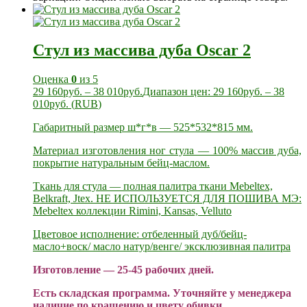
Стул из массива дуба Oscar 2
Оценка
0
из 5
29 160
руб.
–
38 010
руб.
Диапазон цен: 29 160руб. – 38
010руб.
(
RUB
)
Габаритный размер ш*г*в — 525*532*815 мм.
Материал изготовления ног стула — 100% массив дуба,
покрытие натуральным бейц-маслом.
Ткань для стула — полная палитра ткани Mebeltex,
Belkraft, Jtex. НЕ ИСПОЛЬЗУЕТСЯ ДЛЯ ПОШИВА МЭ:
Mebeltex коллекции Rimini, Kansas, Velluto
Цветовое исполнение: отбеленный дуб/бейц-
масло+воск/ масло натур/венге/ эксклюзивная палитра
Изготовление — 25-45 рабочих дней.
Есть складская программа. Уточняйте у менеджера
наличие по крашению и цвету обивки.