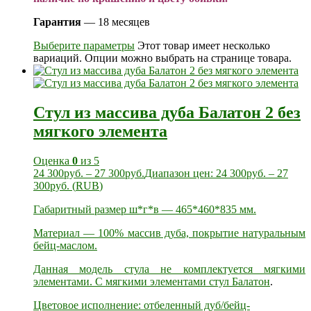
Гарантия
— 18 месяцев
Выберите параметры
Этот товар имеет несколько
вариаций. Опции можно выбрать на странице товара.
Стул из массива дуба Балатон 2 без
мягкого элемента
Оценка
0
из 5
24 300
руб.
–
27 300
руб.
Диапазон цен: 24 300руб. – 27
300руб.
(
RUB
)
Габаритный размер ш*г*в — 465*460*835 мм.
Материал — 100% массив дуба, покрытие натуральным
бейц-маслом.
Данная модель стула не комплектуется мягкими
элементами. С мягкими элементами
стул Балатон
.
Цветовое исполнение: отбеленный дуб/бейц-