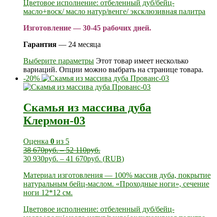
Цветовое исполнение: отбеленный дуб/бейц-
масло+воск/ масло натур/венге/ эксклюзивная палитра
Изготовление — 30-45 рабочих дней.
Гарантия
— 24 месяца
Выберите параметры
Этот товар имеет несколько
вариаций. Опции можно выбрать на странице товара.
-20%
Скамья из массива дуба
Клермон-03
Оценка
0
из 5
38 670
руб.
–
52 110
руб.
30 930
руб.
–
41 670
руб.
(
RUB
)
Материал изготовления — 100% массив дуба, покрытие
натуральным бейц-маслом. «Проходные ноги», сечение
ноги 12*12 см.
Цветовое исполнение: отбеленный дуб/бейц-