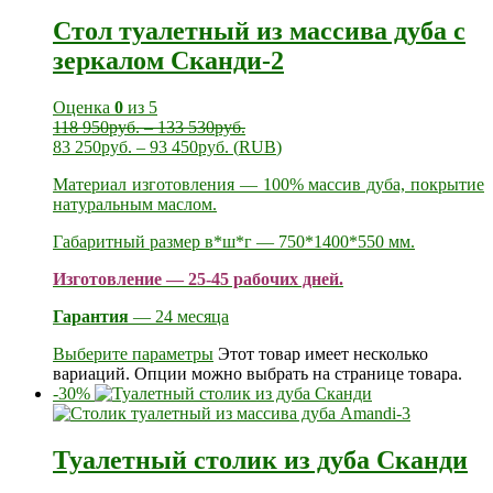
Стол туалетный из массива дуба с
зеркалом Сканди-2
Оценка
0
из 5
118 950
руб.
–
133 530
руб.
83 250
руб.
–
93 450
руб.
(
RUB
)
Материал изготовления — 100% массив дуба, покрытие
натуральным маслом.
Габаритный размер в*ш*г — 750*1400*550 мм.
Изготовление — 25-45 рабочих дней.
Гарантия
— 24 месяца
Выберите параметры
Этот товар имеет несколько
вариаций. Опции можно выбрать на странице товара.
-30%
Туалетный столик из дуба Сканди