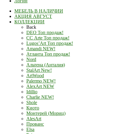
Логин
МЕБЕЛЬ В НАЛИЧИИ
АКЦИЯ АВГУСТ
КОЛЛЕКЦИИ
Back
DEO Топ продаж!
СС Arte Топ продаж!
Lugos’Art Топ продаж!
Amandi NEW!
Атланта Топ продаж!
Nord
Альтена (Анталия)
StalArt New!
ArtWood
Palermo NEW!
AlexArt NEW
Idillio
Charlie NEW!
Shole
Киото
Монтерей (Мориц)
AlesArt
Прованс
Elsa