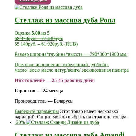
Стеллаж из массива дуба Роял
Оценка
5.00
из 5
68 970
руб.
–
77 430
руб.
55 140
руб.
–
61 920
руб.
(
RUB
)
Размер ширина*глубина*высота — 790*300*1980 мм.
Цветовое исполнение: отбеленный дуб/бейц-
масло+воск/ масло натур/венге/ эксклюзивная палитра
Изготовление — 25-45 рабочих дней.
Гарантия
— 24 месяца
Производитель — Беларусь.
Выберите параметры
Этот товар имеет несколько
вариаций. Опции можно выбрать на странице товара.
-20%
Стеллаж из массива дуба Amandi