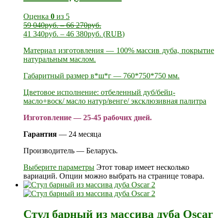
Оценка
0
из 5
59 040
руб.
–
66 270
руб.
41 340
руб.
–
46 380
руб.
(
RUB
)
Материал изготовления — 100% массив дуба, покрытие
натуральным маслом.
Габаритный размер в*ш*г — 760*750*750 мм.
Цветовое исполнение: отбеленный дуб/бейц-
масло+воск/ масло натур/венге/ эксклюзивная палитра
Изготовление — 25-45 рабочих дней.
Гарантия
— 24 месяца
Производитель — Беларусь.
Выберите параметры
Этот товар имеет несколько
вариаций. Опции можно выбрать на странице товара.
Стул барный из массива дуба Oscar