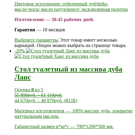
Цветовое исполнение: отбеленный дуб/бейц-
масло+воск/ масло натур/венге/ эксклюзивная палитра
Изготовление — 30-45 рабочих дней.
Гарантия
— 18 месяцев
Выберите параметры
Этот товар имеет несколько
вариаций. Опции можно выбрать на странице товара.
-20%
Стол туалетный из массива дуба
Ланс
Оценка
0
из 5
55 890
руб.
–
61 110
руб.
44 670
руб.
–
48 870
руб.
(
RUB
)
Материал изготовления — 100% массив дуба, покрытие
натуральным маслом.
Габаритный размер в*ш*г — 790*1200*500 мм.