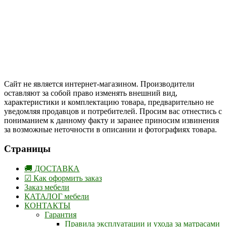
Цены на сайте указаны в белорусских и российских рублях.
Друзья, присоединяйтесь к нам в социальных сетях:
Instargam
#mosoak
Одноклассники
Сайт не является интернет-магазином. Производители
оставляют за собой право изменять внешний вид,
характеристики и комплектацию товара, предварительно не
уведомляя продавцов и потребителей. Просим вас отнестись с
пониманием к данному факту и заранее приносим извинения
за возможные неточности в описании и фотографиях товара.
Страницы
🚚 ДОСТАВКА
☑ Как оформить заказ
Заказ мебели
КАТАЛОГ мебели
КОНТАКТЫ
Гарантия
Правила эксплуатации и ухода за матрасами