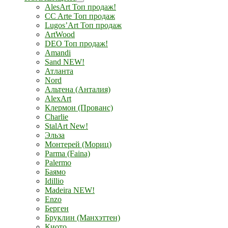
AlesArt Топ продаж!
CC Arte Топ продаж
Lugos’Art Топ продаж
ArtWood
DEO Топ продаж!
Amandi
Sand NEW!
Атланта
Nord
Альтена (Анталия)
AlexArt
Клермон (Прованс)
Charlie
StalArt New!
Эльза
Монтерей (Мориц)
Parma (Faina)
Palermo
Баямо
Idillio
Madeira NEW!
Enzo
Берген
Бруклин (Манхэттен)
Киото