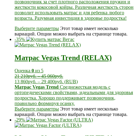
позвоночник за счет плотного расположения пружин и
жесткости кокосовой койры. Различная жесткость сторон
позволит использовать матрас и для ребенка любого
возраста. Разумная инвестиция в здоровье подростка!
Выберите параметры
Этот товар имеет несколько
вариаций. Опции можно выбрать на странице товара.
-35%
Матрас Vegas Trend (RELAX)
Оценка
0
из 5
21 210
руб.
–
45 060
руб.
13 860
руб.
–
29 400
руб.
(
RUB
)
Матрас Vegas Trend
Среднежесткая модель с
ортопедическими свойствами, идеальными для здоровья
подростка. Хорошо поддерживает позвоночник,
правильно формируя осанку.
Выберите параметры
Этот товар имеет несколько
вариаций. Опции можно выбрать на странице товара.
-29%