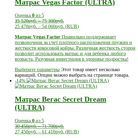
Матрас Vegas Factor (ULTRA)
Оценка
0
из 5
35 520
руб.
–
75 300
руб.
25 470
руб.
–
54 060
руб.
(
RUB
)
Матрас Vegas Factor
Правильно поддерживает
позвоночник за счет плотного расположения пружин и
жесткости кокосовой койры. Различная жесткость сторон
позволит использовать матрас и для ребенка любого
возраста. Разумная инвестиция в здоровье подростка!
Выберите параметры
Этот товар имеет несколько
вариаций. Опции можно выбрать на странице товара.
-14%
Матрас Вегас Secret Dream
(ULTRA)
Оценка
0
из 5
30 450
руб.
–
71 700
руб.
27 450
руб.
–
61 410
руб.
(
RUB
)