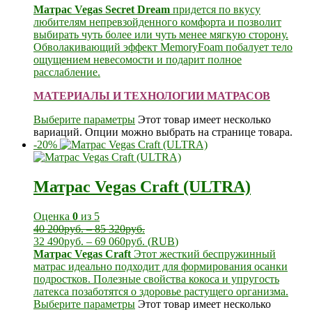
Матрас Vegas Secret Dream
придется по вкусу
любителям непревзойденного комфорта и позволит
выбирать чуть более или чуть менее мягкую сторону.
Обволакивающий эффект MemoryFoam побалует тело
ощущением невесомости и подарит полное
расслабление.
МАТЕРИАЛЫ И ТЕХНОЛОГИИ МАТРАСОВ
Выберите параметры
Этот товар имеет несколько
вариаций. Опции можно выбрать на странице товара.
-20%
Матрас Vegas Craft (ULTRA)
Оценка
0
из 5
40 200
руб.
–
85 320
руб.
32 490
руб.
–
69 060
руб.
(
RUB
)
Матрас Vegas Craft
Этот жесткий беспружинный
матрас идеально подходит для формирования осанки
подростков. Полезные свойства кокоса и упругость
латекса позаботятся о здоровье растущего организма.
Выберите параметры
Этот товар имеет несколько