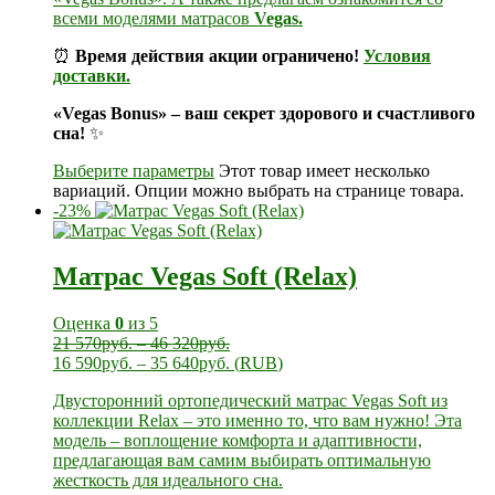
всеми моделями матрасов
Vegas.
⏰
Время действия акции ограничено!
Условия
доставки.
«Vegas Bonus» – ваш секрет здорового и счастливого
сна!
✨
Выберите параметры
Этот товар имеет несколько
вариаций. Опции можно выбрать на странице товара.
-23%
Матрас Vegas Soft (Relax)
Оценка
0
из 5
21 570
руб.
–
46 320
руб.
16 590
руб.
–
35 640
руб.
(
RUB
)
Двусторонний ортопедический матрас Vegas Soft из
коллекции Relax – это именно то, что вам нужно! Эта
модель – воплощение комфорта и адаптивности,
предлагающая вам самим выбирать оптимальную
жесткость для идеального сна.