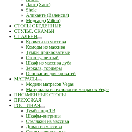
Ланс (Ханс)
Shole
Аликанте (Валенсия)
Мидгард (Milton)
СТОЛЫ ОБЕДЕННЫЕ
СТУЛЬЯ, СКАМЬИ
СПАЛЬНИ
Кровати из массива
Комоды из массива
Тумбы прикроватные
Стол туалетный
Шкаф из массива дуба
Зеркала, торшеры
Основания для кроватей
МАТРАСЫ
Модели матрасов Vegas
Материалы и технологии матрасов Vegas
ПИСЬМЕННЫЕ СТОЛЫ
ПРИХОЖАЯ
ГОСТИНАЯ
Тумбы под ТВ
Шкафы-витрины
Стеллажи из массива
Диван из массива
Столы журнальные