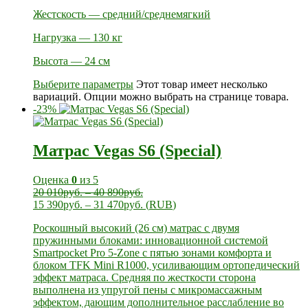
Жестскость — средний/среднемягкий
Нагрузка — 130 кг
Высота — 24 см
Выберите параметры
Этот товар имеет несколько
вариаций. Опции можно выбрать на странице товара.
-23%
Матрас Vegas S6 (Special)
Оценка
0
из 5
20 010
руб.
–
40 890
руб.
15 390
руб.
–
31 470
руб.
(
RUB
)
Роскошный высокий (26 см) матрас с двумя
пружинными блоками: инновационной системой
Smartpocket Pro 5-Zone с пятью зонами комфорта и
блоком TFK Mini R1000, усиливающим ортопедический
эффект матраса. Средняя по жесткости сторона
выполнена из упругой пены с микромассажным
эффектом, дающим дополнительное расслабление во