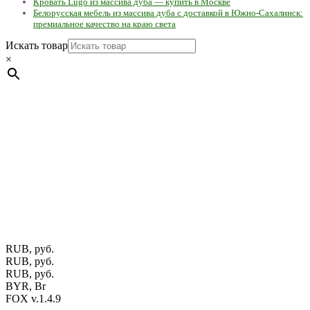
Кровать Lugo из массива дуба — купить в Москве
Белорусская мебель из массива дуба с доставкой в Южно-Сахалинск:
премиальное качество на краю света
Искать товар
×
Мебель натуральная из массива дуба в скандинавском
стиле с экологичным покрытием.
Юр. лицо Частное
предприятие "Мос-оак "(Офис - Беларусь, г. Пинск , ул.
Калиновского, 32/4 Номер в Реестре: за №737304 Рег. номер
ЕГР: 291841340 УНП: 291841340 Рег. орган: Пинским ГИК
Фото изделий на сайте помогает лучше сориентироваться при
выборе того или иного индивидуального изделия.
Предоставленная на сайте информация не является публичной
офертой.
Экран монитора может не передавать цветовые
оттенки материалов.
RUB, руб.
RUB, руб.
RUB, руб.
BYR, Br
FOX v.1.4.9