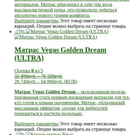
материалов. Матрас объединил в себе три вида
высокоэластичной пены, что позволило добиться
абсолютно нового уровня комфорта.
Выберите параметры
Этот товар имеет несколько
вариаций. Опции можно выбрать на странице товара.
-15%
Матрас Vegas Golden Dream
(ULTRA)
Оценка
0
из 5
32 490
руб.
–
76 320
руб.
28 740
руб.
–
64 860
руб.
(
RUB
)
Матрас Vegas Golden Dream
– эксклюзивная модель,
призванная стать первым роскошным матрасом для тех,
кто готов к новым ощущениям. Матрас, обладающий
массажным эффектом, создан для любителей
понежиться в постели подольше.
Выберите параметры
Этот товар имеет несколько
вариаций. Опции можно выбрать на странице товара.
-37%