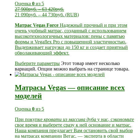
Оценка
0
из 5
27 900
руб.
–
63 420
руб.
21 090
руб.
–
44 730
руб.
(
RUB
)
Матрас Vegas Force
Надежный прочный и при этом
очень удобный матрас, созданный с использованием
высокотехнологичных материалов: пены с памятью
формы и Vegaflex Pro с повышенной эластичностью.
Выдерживает нагрузки до 150 кг и создает приятный
обволакивающий эффект.
Выберите параметры
Этот товар имеет несколько
вариаций. Опции можно выбрать на странице товара.
Матрасы Vegas — описание всех
моделей
Оценка
0
из 5
При покупке
кровати из массива дуба
у нас, сэкономьте
свое время и выберете сразу к ней основание и матрас.
Наша компания предлагает Вам остановить свой выбор
на матрасах компании Вегас, — эксперта в области