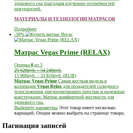
здорового сна благодаря изучению потребностей
покупателей.
МАТЕРИАЛЫ И ТЕХНОЛОГИИ МАТРАСОВ
Подробнее
-38%
Матрас Vegas Prime (RELAX)
Оценка
0
из 5
25 620
руб.
–
54 240
руб.
15 960
руб.
–
33 810
руб.
(
RUB
)
Матрас Vegas Prime
Самая жесткая модель в
коллекции
Vegas Relax
для обладателей солидного
телосложения, предпочитающих простые и надежные
конструкции. Матрас комфортной жесткости для
здорового сна.
Выберите параметры
Этот товар имеет несколько
вариаций. Опции можно выбрать на странице товара.
Пагинация записей