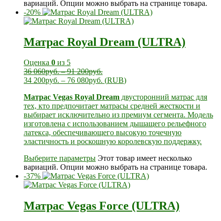
вариаций. Опции можно выбрать на странице товара.
-20%
Матрас Royal Dream (ULTRA)
Оценка
0
из 5
36 060
руб.
–
91 200
руб.
34 200
руб.
–
76 080
руб.
(
RUB
)
Матрас Vegas Royal Dream
двусторонний матрас для
тех, кто предпочитает матрасы средней жесткости и
выбирает исключительно из премиум сегмента. Модель
изготовлена с использованием дышащего рельефного
латекса, обеспечивающего высокую точечную
эластичность и роскошную королевскую поддержку.
Выберите параметры
Этот товар имеет несколько
вариаций. Опции можно выбрать на странице товара.
-37%
Матрас Vegas Force (ULTRA)