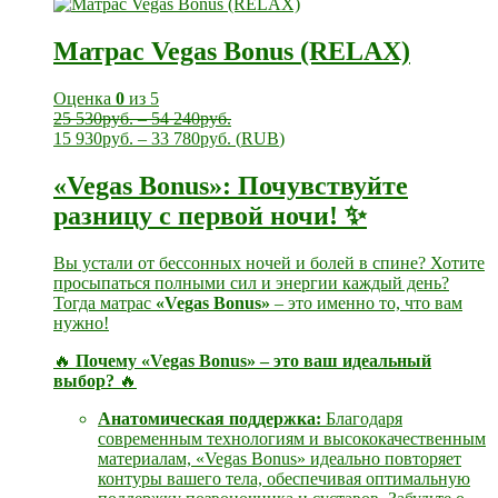
Матрас Vegas Bonus (RELAX)
Оценка
0
из 5
25 530
руб.
–
54 240
руб.
15 930
руб.
–
33 780
руб.
(
RUB
)
«Vegas Bonus»: Почувствуйте
разницу с первой ночи! ✨
Вы устали от бессонных ночей и болей в спине? Хотите
просыпаться полными сил и энергии каждый день?
Тогда матрас
«Vegas Bonus»
– это именно то, что вам
нужно!
🔥
Почему «Vegas Bonus» – это ваш идеальный
выбор?
🔥
Анатомическая поддержка:
Благодаря
современным технологиям и высококачественным
материалам, «Vegas Bonus» идеально повторяет
контуры вашего тела, обеспечивая оптимальную