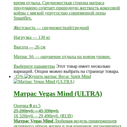
время отдыха. Среднежесткая сторона матраса
продуманно сочетает природную жесткость кокосовой
койры с мягкой упругостью современной пены
Smartflex.
Жестскость — среднежесткий/средний
Нагрузка — 130 кг
Высота — 26 см
Матрас S6 — ощущение отдыха на новом уровне.
Выберите параметры
Этот товар имеет несколько
вариаций. Опции можно выбрать на странице товара.
-35%
Матрас Vegas Mind (ULTRA)
Оценка
0
из 5
25 200
руб.
–
45 390
руб.
16 320
руб.
–
29 490
руб.
(
RUB
)
Матрас Vegas Mind
Любимая модель приверженцев
активного образа жизни и поклонников эргономичных