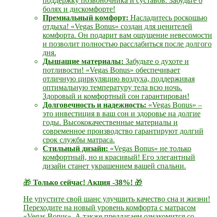
поддержку позвоночника и суставов. Забудьте о
болях и дискомфорте!
Премиальный комфорт:
Насладитесь роскошью
отдыха! «Vegas Bonus» создан для ценителей
комфорта. Он подарит вам ощущение невесомости
и позволит полностью расслабиться после долгого
дня.
Дышащие материалы:
Забудьте о духоте и
потливости! «Vegas Bonus» обеспечивает
отличную циркуляцию воздуха, поддерживая
оптимальную температуру тела всю ночь.
Здоровый и комфортный сон гарантирован!
Долговечность и надежность:
«Vegas Bonus» –
это инвестиция в ваш сон и здоровье на долгие
годы. Высококачественные материалы и
современное производство гарантируют долгий
срок службы матраса.
Стильный дизайн:
«Vegas Bonus» не только
комфортный, но и красивый! Его элегантный
дизайн станет украшением вашей спальни.
🎁
Только сейчас! Акция -38%!
🎁
Не упустите свой шанс улучшить качество сна и жизни!
Переходите на новый уровень комфорта с матрасом
«Vegas Bonus».
А также предлагаем ознакомится со