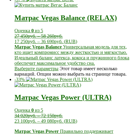
Матрас Vegas Balance (RELAX)
Оценка
0
из 5
27 450
руб.
–
58 260
руб.
17 250
руб.
–
36 690
руб.
(
RUB
)
Матрас Vegas Balance
Универсальная модель для тех,
кто ищет компромисс между жесткостью и мягкостью.
Идеальный баланс латекса, кокоса и пружинного блока
обеспечит максимальное удобство сна.
Выберите параметры
Этот товар имеет несколько
вариаций. Опции можно выбрать на странице товара.
-33%
Матрас Vegas Power (ULTRA)
Оценка
0
из 5
34 020
руб.
–
72 150
руб.
23 100
руб.
–
49 080
руб.
(
RUB
)
Матрас Vegas Power
Правильно поддерживает