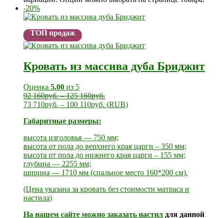
-20%
ТОП продаж
Кровать из массива дуба Бриджит
Оценка
5.00
из 5
92 160
руб.
–
125 160
руб.
73 710
руб.
–
100 110
руб.
(
RUB
)
Габаритные размеры:
высота изголовья — 750 мм;
высота от пола до верхнего края царги – 350 мм;
высота от пола до нижнего края царги – 155 мм;
глубина — 2255 мм;
ширина — 1710 мм (спальное место 160*200 см).
(Цена указана за кровать без стоимости матраса и
настила)
На нашем сайте можно заказать
настил
для данной