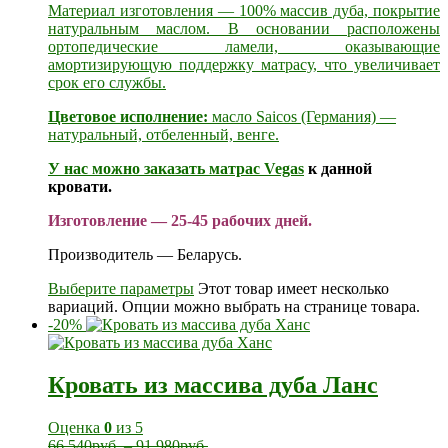
Материал изготовления — 100% массив дуба, покрытие
натуральным маслом. В основании расположены
ортопедические ламели, оказывающие
амортизирующую поддержку матрасу, что увеличивает
срок его службы.
Цветовое исполнение:
масло Saicos (Германия) —
натуральный, отбеленный, венге.
У нас можно заказать
матрас Vegas
к данной
кровати.
Изготовление — 25-45 рабочих дней.
Производитель — Беларусь.
Выберите параметры
Этот товар имеет несколько
вариаций. Опции можно выбрать на странице товара.
-20%
Кровать из массива дуба Ланс
Оценка
0
из 5
66 540
руб.
–
91 980
руб.