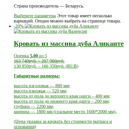
Страна производитель — Беларусь.
Выберите параметры
Этот товар имеет несколько
вариаций. Опции можно выбрать на странице товара.
-20%
Кровать из массива дуба Аликанте
Оценка
5.00
из 5
163 740
руб.
–
207 960
руб.
130 950
руб.
–
166 350
руб.
(
RUB
)
Габаритные размеры:
высота изголовья — 880 мм;
высота изножья — 520 мм;
высота от пола до верхнего края царги – 400 мм;
высота от пола до нижнего края царги – 200 мм;
глубина — 2200 мм;
ширина — 1800 мм (спальное место 1600*2000 мм).
(Цена указана за кровать без стоимости матраса и
основания)