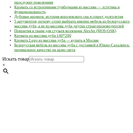
прослужит поколениям
Кровать со встроенными тумбочками из массива — эстетика и
функциональность
Дубовые кровати: история королевского сна и секрет долголетия
5 аргументов, почему стоит выбрать именно мебель из белорусского
массива дуба, а не из массива дуба других стран-производителей
Покрытия и ткани для стульев коллекции AlesArt (MOS-OAK)
Кровать из массива дуба 140*200
Кровать Lugo из массива дуба — купить в Москве
Белорусская мебель из массива дуба с доставкой в Южно-Сахалинск:
премиальное качество на краю света
Искать товар
×
Мебель натуральная из массива дуба в скандинавском
стиле с экологичным покрытием.
Юр. лицо Частное
предприятие "Мос-оак "(Офис - Беларусь, г. Пинск , ул.
Калиновского, 32/4 Номер в Реестре: за №737304 Рег. номер
ЕГР: 291841340 УНП: 291841340 Рег. орган: Пинским ГИК
Фото изделий на сайте помогает лучше сориентироваться при
выборе того или иного индивидуального изделия.
Предоставленная на сайте информация не является публичной
офертой.
Экран монитора может не передавать цветовые