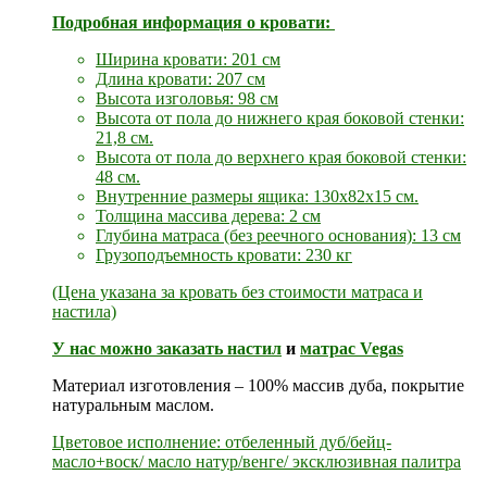
Подробная информация о кровати:
Ширина кровати: 201 см
Длина кровати: 207 см
Высота изголовья: 98 см
Высота от пола до нижнего края боковой стенки:
21,8 см.
Высота от пола до верхнего края боковой стенки:
48 см.
Внутренние размеры ящика: 130x82x15 см.
Толщина массива дерева: 2 см
Глубина матраса (без реечного основания): 13 см
Грузоподъемность кровати: 230 кг
(Цена указана за кровать без стоимости матраса и
настила)
У нас можно заказать
настил
и
матрас Vegas
Материал изготовления – 100% массив дуба, покрытие
натуральным маслом.
Цветовое исполнение: отбеленный дуб/бейц-
масло+воск/ масло натур/венге/ эксклюзивная палитра