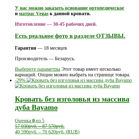
У нас можно заказать
основание ортопедическое
и
матрас Vegas
к данной кровати.
Изготовление — 30-45 рабочих дней.
Есть реальное фото в разделе ОТЗЫВЫ.
Гарантия
— 18 месяцев
Производитель — Беларусь.
Выберите параметры
Этот товар имеет несколько
вариаций. Опции можно выбрать на странице товара.
-29%
Кровать без изголовья из массива
дуба Bayamo
Оценка
0
из 5
57 030
руб.
–
87 570
руб.
40 590
руб.
–
70 620
руб.
(
RUB
)