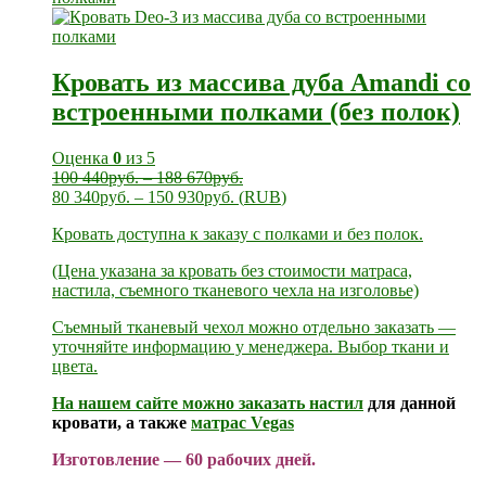
Кровать из массива дуба Amandi со
встроенными полками (без полок)
Оценка
0
из 5
100 440
руб.
–
188 670
руб.
80 340
руб.
–
150 930
руб.
(
RUB
)
Кровать доступна к заказу с полками и без полок.
(Цена указана за кровать без стоимости матраса,
настила, съемного тканевого чехла на изголовье)
Съемный тканевый чехол можно отдельно заказать —
уточняйте информацию у менеджера. Выбор ткани и
цвета.
На нашем сайте можно заказать
настил
для данной
кровати, а также
матрас Vegas
Изготовление — 60 рабочих дней.