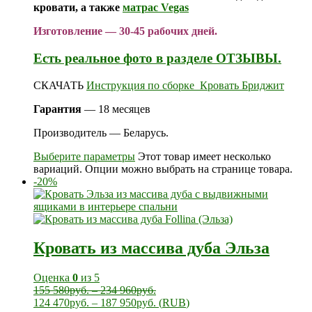
кровати, а также
матрас Vegas
Изготовление — 30-45 рабочих дней.
Есть реальное фото в разделе ОТЗЫВЫ.
СКАЧАТЬ
Инструкция по сборке_Кровать Бриджит
Гарантия
— 18 месяцев
Производитель — Беларусь.
Выберите параметры
Этот товар имеет несколько
вариаций. Опции можно выбрать на странице товара.
-20%
Кровать из массива дуба Эльза
Оценка
0
из 5
155 580
руб.
–
234 960
руб.
124 470
руб.
–
187 950
руб.
(
RUB
)