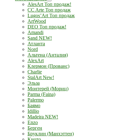
AlesArt Топ продаж!
CC Arte Топ продаж
Lugos’Art Топ продаж
ArtWood
DEO Топ продаж!
Amandi
Sand NEW!
Атланта
Nord
Альтена (Анталия)
AlexArt
Клермон (Прованс)
Charlie
StalArt New!
Эльза
Монтерей (Мориц)
Parma (Faina)
Palermo
Баямо
Idillio
Madeira NEW!
Enzo
Берген
Бруклин (Манхэттен)
Киото