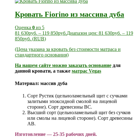
Кровать Fiorino из массива дуба
Оценка
0
из 5
81 630
руб.
–
119 850
руб.
Диапазон цен: 81 630руб. – 119
850руб.
(
RUB
)
(Цена указана за кровать без стоимости матраса и
стандартного основания)
На нашем сайте можно заказать
основание
для
данной кровати, а также
матрас Vegas
Материал:
массив дуба
Сорт Рустик (цельноламельный щит с сучками
залитыми эпоксидной смолой на лицевой
стороне). Сорт древесины ВС.
Высший сорт (цельноламельный щит без сучков
или смолы на лицевой стороне). Сорт древесины
АВ.
Изготовление — 25-35 рабочих дней.