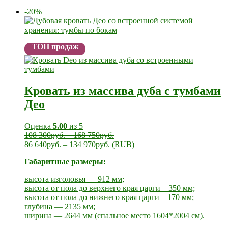
-20%
ТОП продаж
Кровать из массива дуба с тумбами
Део
Оценка
5.00
из 5
108 300
руб.
–
168 750
руб.
86 640
руб.
–
134 970
руб.
(
RUB
)
Габаритные размеры:
высота изголовья — 912 мм;
высота от пола до верхнего края царги – 350 мм;
высота от пола до нижнего края царги – 170 мм;
глубина — 2135 мм;
ширина — 2644 мм (спальное место 1604*2004 см).