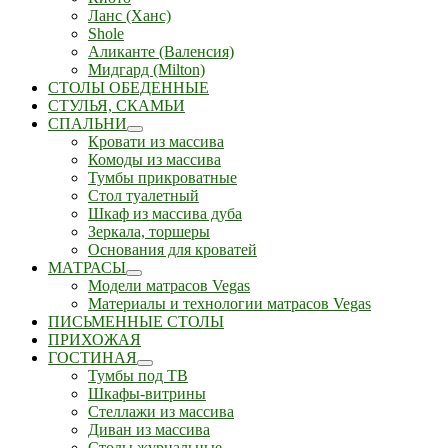
Ланс (Ханс)
Shole
Аликанте (Валенсия)
Мидгард (Milton)
СТОЛЫ ОБЕДЕННЫЕ
СТУЛЬЯ, СКАМЬИ
СПАЛЬНИ
Кровати из массива
Комоды из массива
Тумбы прикроватные
Стол туалетный
Шкаф из массива дуба
Зеркала, торшеры
Основания для кроватей
МАТРАСЫ
Модели матрасов Vegas
Материалы и технологии матрасов Vegas
ПИСЬМЕННЫЕ СТОЛЫ
ПРИХОЖАЯ
ГОСТИНАЯ
Тумбы под ТВ
Шкафы-витрины
Стеллажи из массива
Диван из массива
Столы журнальные