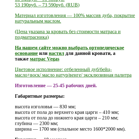
53 190
руб.
–
73 590
руб.
(
RUB
)
Материал изготовления — 100% массив дуба, покрытие
натуральным маслом.
(Цена указана за кровать без стоимости матраса и
подматрасника)
На нашем сайте можно выбрать
ортопедическое
основание
или
настил
для данной кровати, а
также
матрас Vegas
Цветовое исполнение: отбеленный дуб/бейц-
масло+воск/ масло натур/венге/ эксклюзивная палитра
Изготовление — 25-45 рабочих дней.
Габаритные размеры:
высота изголовья — 830 мм;
высота от пола до верхнего края царги – 410 мм;
высота от пола до нижнего края царги – 210 мм;
глубина — 2300 мм;
ширина — 1700 мм (спальное место 1600*2000 мм).