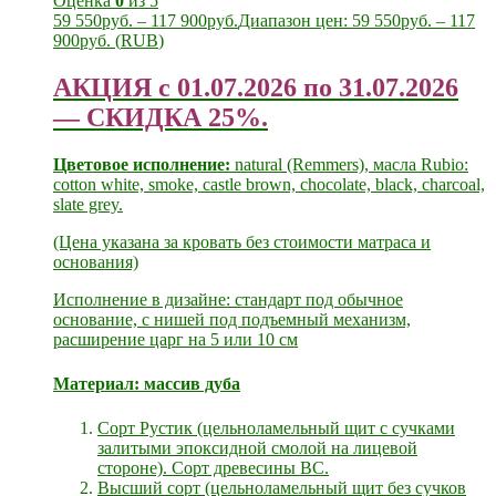
Оценка
0
из 5
59 550
руб.
–
117 900
руб.
Диапазон цен: 59 550руб. – 117
900руб.
(
RUB
)
АКЦИЯ с 01.07.2026 по 31.07.2026
— СКИДКА 25%.
Цветовое исполнение:
natural (Remmers), масла Rubio:
cotton white, smoke, castle brown, chocolate, black, charcoal,
slate grey.
(Цена указана за кровать без стоимости матраса и
основания)
Исполнение в дизайне: стандарт под обычное
основание, с нишей под подъемный механизм,
расширение царг на 5 или 10 см
Материал:
массив дуба
Сорт Рустик (цельноламельный щит с сучками
залитыми эпоксидной смолой на лицевой
стороне). Сорт древесины ВС.
Высший сорт (цельноламельный щит без сучков