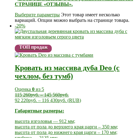
СТРАНИЦЕ «ОТЗЫВЫ».
Выберите параметры
Этот товар имеет несколько
вариаций. Опции можно выбрать на странице товара.
-20%
ТОП продаж
Кровать из массива дуба Deo (с
чехлом, без тумб)
Оценка
0
из 5
115 260
руб.
–
145 560
руб.
92 220
руб.
–
116 430
руб.
(
RUB
)
Габаритные размеры:
высота изголовья — 912 мм;
высота от пола до верхнего края царги – 350 мм;
высота от пола до нижнего края царги – 170 мм;
глубина — 2135 мм;