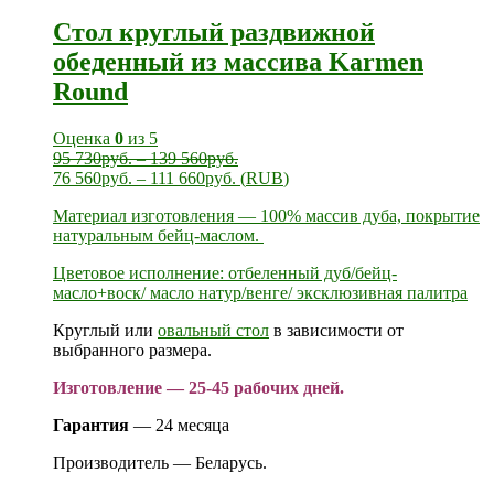
Стол круглый раздвижной
обеденный из массива Karmen
Round
Оценка
0
из 5
95 730
руб.
–
139 560
руб.
76 560
руб.
–
111 660
руб.
(
RUB
)
Материал изготовления — 100% массив дуба, покрытие
натуральным бейц-маслом.
Цветовое исполнение: отбеленный дуб/бейц-
масло+воск/ масло натур/венге/ эксклюзивная палитра
Круглый или
овальный стол
в зависимости от
выбранного размера.
Изготовление — 25-45 рабочих дней.
Гарантия
— 24 месяца
Производитель — Беларусь.