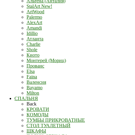
Альтена (Анталия)
StalArt New!
ArtWood
Palermo
AlexArt
Amandi
Idillio
Атланта
Charlie
Shole
Киото
Монтерей (Мориц)
Прованс
Elsa
Faina
Валенсия
Bayamo
Milton
СПАЛЬНЯ
Back
КРОВАТИ
КОМОДЫ
ТУМБЫ ПРИКРОВАТНЫЕ
СТОЛ ТУАЛЕТНЫЙ
ШКАФЫ