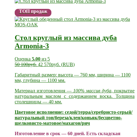
ТОП продаж
Стол круглый из массива дуба
Armonia-3
Оценка
5.00
из 5
50 100
руб.
42 570
руб.
(
RUB
)
Габаритный размер: высота — 760 мм, ширина — 1100
мм, глубина — 1100 мм.
Материал изготовления —
100% массив дуба
, покрытие
натуральным маслом с содержанием воска. Толщина
столешницы — 40 мм.
Цветовое исполнение: седой/терра/серебристо-серый/
натуральный тон/береза/клен/коньяк/бесцветно-
шелковисто-матовое/махагон/рич
Изготовление в срок — 60 дней. Есть складская