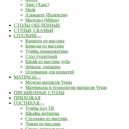
Ланс (Ханс)
Shole
Аликанте (Валенсия)
Мидгард (Milton)
СТОЛЫ ОБЕДЕННЫЕ
СТУЛЬЯ, СКАМЬИ
СПАЛЬНИ
Кровати из массива
Комоды из массива
Тумбы прикроватные
Стол туалетный
Шкаф из массива дуба
Зеркала, торшеры
Основания для кроватей
МАТРАСЫ
Модели матрасов Vegas
Материалы и технологии матрасов Vegas
ПИСЬМЕННЫЕ СТОЛЫ
ПРИХОЖАЯ
ГОСТИНАЯ
Тумбы под ТВ
Шкафы-витрины
Стеллажи из массива
Диван из массива
Столы журнальные