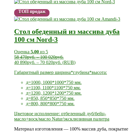
ТОП продаж
Стол обеденный из массива дуба
100 см Nord-3
Оценка
5.00
из 5
58 470
руб.
–
100 020
руб.
40 890
руб.
–
70 020
руб.
(
RUB
)
Габаритный размер ширина*глубина*высота:
д=1000, 1000*1000*750 мм.
д=1100, 1100*1100*750 мм.
д=1200, 1200*1200*750 мм.
д=850, 850*850*750 мм.
д=800, 800*800*750 мм.
Цветовое исполнение: отбеленный дуб/бейц-
масло+воск/масло Natur/эксклюзивная палитра
Материал изготовления — 100% массив дуба, покрытие