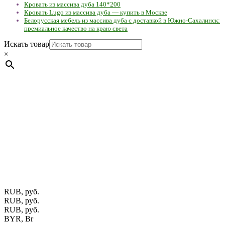
Кровать из массива дуба 140*200
Кровать Lugo из массива дуба — купить в Москве
Белорусская мебель из массива дуба с доставкой в Южно-Сахалинск:
премиальное качество на краю света
Искать товар
×
Мебель натуральная из массива дуба в скандинавском
стиле с экологичным покрытием.
Юр. лицо Частное
предприятие "Мос-оак "(Офис - Беларусь, г. Пинск , ул.
Калиновского, 32/4 Номер в Реестре: за №737304 Рег. номер
ЕГР: 291841340 УНП: 291841340 Рег. орган: Пинским ГИК
Фото изделий на сайте помогает лучше сориентироваться при
выборе того или иного индивидуального изделия.
Предоставленная на сайте информация не является публичной
офертой.
Экран монитора может не передавать цветовые
оттенки материалов.
RUB, руб.
RUB, руб.
RUB, руб.
BYR, Br