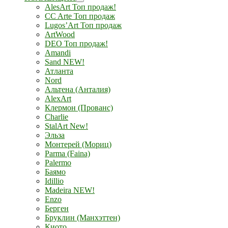
AlesArt Топ продаж!
CC Arte Топ продаж
Lugos’Art Топ продаж
ArtWood
DEO Топ продаж!
Amandi
Sand NEW!
Атланта
Nord
Альтена (Анталия)
AlexArt
Клермон (Прованс)
Charlie
StalArt New!
Эльза
Монтерей (Мориц)
Parma (Faina)
Palermo
Баямо
Idillio
Madeira NEW!
Enzo
Берген
Бруклин (Манхэттен)
Киото