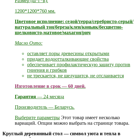
Размер (ш*г*в):
1200*1200*760 мм.
Цветовое исполнение: седой/терра/серебристо-серый/
натуральный тон/береза/клен/коньяк/бесцветно-
шелковисто-матовое/махагон/рич
Масло Osmo:
оставляет поры древесины открытыми
придает водоотталкивающие свойства
обеспечивает профилактическую защиту против
гниения и грибков
не трескается, не шелушится, не отслаивается
Изготовление в срок — 60 дней.
Гарантия
— 24 месяца
Производитель — Беларусь.
Выберите параметры
Этот товар имеет несколько
вариаций. Опции можно выбрать на странице товара.
Круглый деревянный стол — символ уюта и тепла в