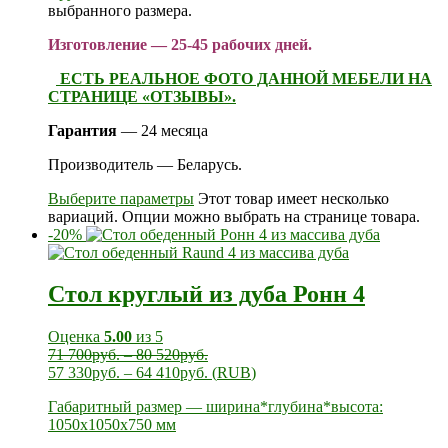
выбранного размера.
Изготовление — 25-45 рабочих дней.
ЕСТЬ РЕАЛЬНОЕ ФОТО ДАННОЙ МЕБЕЛИ НА
СТРАНИЦЕ «ОТЗЫВЫ».
Гарантия
— 24 месяца
Производитель — Беларусь.
Выберите параметры
Этот товар имеет несколько
вариаций. Опции можно выбрать на странице товара.
-20%
Стол круглый из дуба Ронн 4
Оценка
5.00
из 5
71 700
руб.
–
80 520
руб.
57 330
руб.
–
64 410
руб.
(
RUB
)
Габаритный размер — ширина*глубина*высота:
1050х1050х750 мм