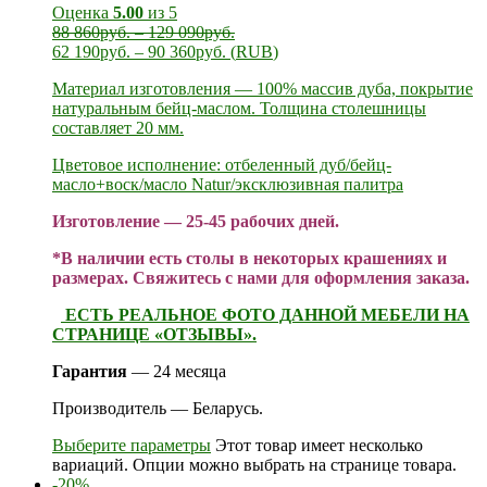
Оценка
5.00
из 5
88 860
руб.
–
129 090
руб.
62 190
руб.
–
90 360
руб.
(
RUB
)
Материал изготовления — 100% массив дуба, покрытие
натуральным бейц-маслом. Толщина столешницы
составляет 20 мм.
Цветовое исполнение: отбеленный дуб/бейц-
масло+воск/масло Natur/эксклюзивная палитра
Изготовление — 25-45 рабочих дней.
*В наличии есть столы в некоторых крашениях и
размерах. Свяжитесь с нами для оформления заказа.
ЕСТЬ РЕАЛЬНОЕ ФОТО ДАННОЙ МЕБЕЛИ НА
СТРАНИЦЕ «ОТЗЫВЫ».
Гарантия
— 24 месяца
Производитель — Беларусь.
Выберите параметры
Этот товар имеет несколько
вариаций. Опции можно выбрать на странице товара.
-20%