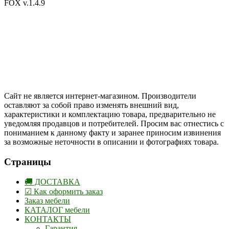
FOX v.1.4.9
Цены на сайте указаны в белорусских и российских рублях.
Друзья, присоединяйтесь к нам в социальных сетях:
Instargam
#mosoak
Одноклассники
Сайт не является интернет-магазином. Производители
оставляют за собой право изменять внешний вид,
характеристики и комплектацию товара, предварительно не
уведомляя продавцов и потребителей. Просим вас отнестись с
пониманием к данному факту и заранее приносим извинения
за возможные неточности в описании и фотографиях товара.
Страницы
🚚 ДОСТАВКА
☑ Как оформить заказ
Заказ мебели
КАТАЛОГ мебели
КОНТАКТЫ
Гарантия