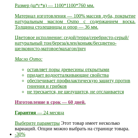
Размер (ш*г*в) — 1100*1100*760 мм.
Материал изготовления — 100% массив дуба, покрытие
натуральным маслом Osmo с содержанием воска.
Толщина столешницы и опор — 36 мм.
Цветовое исполнение: седой/терра/серебристо-серый/
натуральный тон/береза/клен/коньяк/бесцветно-
шелковисто-матовое/махагон/рич
Масло Osmo:
оставляет поры древесины открытыми
придает водоотталкивающие свойства
обеспечивает профилактическую защиту против
гниения и грибков
не трескается, не шелушится, не отслаивается
Изготовление в срок — 60 дней.
Гарантия
— 24 месяца
Выберите параметры
Этот товар имеет несколько
вариаций. Опции можно выбрать на странице товара.
-30%