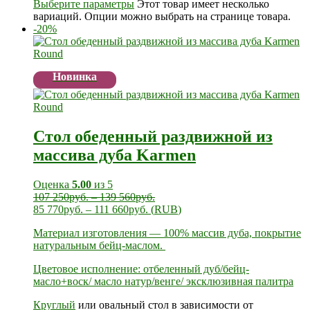
Выберите параметры
Этот товар имеет несколько
вариаций. Опции можно выбрать на странице товара.
-20%
Новинка
Стол обеденный раздвижной из
массива дуба Karmen
Оценка
5.00
из 5
107 250
руб.
–
139 560
руб.
85 770
руб.
–
111 660
руб.
(
RUB
)
Материал изготовления — 100% массив дуба, покрытие
натуральным бейц-маслом.
Цветовое исполнение: отбеленный дуб/бейц-
масло+воск/ масло натур/венге/ эксклюзивная палитра
Круглый
или овальный стол в зависимости от