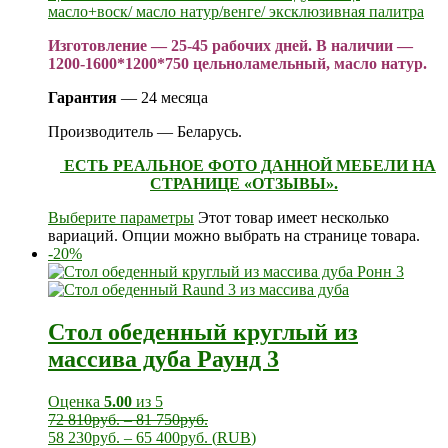
масло+воск/ масло натур/венге/ эксклюзивная палитра
Изготовление — 25-45 рабочих дней. В наличии —
1200-1600*1200*750 цельноламельный, масло натур.
Гарантия
— 24 месяца
Производитель — Беларусь.
ЕСТЬ РЕАЛЬНОЕ ФОТО ДАННОЙ МЕБЕЛИ НА
СТРАНИЦЕ «ОТЗЫВЫ».
Выберите параметры
Этот товар имеет несколько
вариаций. Опции можно выбрать на странице товара.
-20%
Стол обеденный круглый из
массива дуба Раунд 3
Оценка
5.00
из 5
72 810
руб.
–
81 750
руб.
58 230
руб.
–
65 400
руб.
(
RUB
)