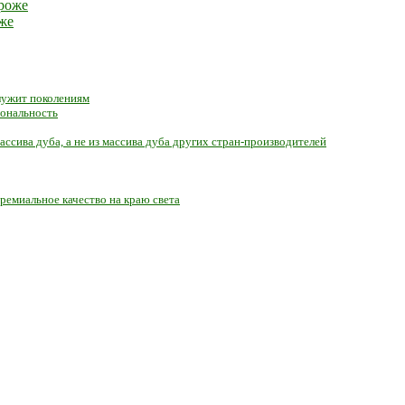
же
служит поколениям
иональность
ассива дуба, а не из массива дуба других стран-производителей
ремиальное качество на краю света
е с экологичным покрытием.
Юр. лицо Частное предприятие "Мо
ер ЕГР: 291841340 УНП: 291841340 Рег. орган: Пинским ГИК
выборе того или иного индивидуального изделия.
Предоставленна
овые оттенки материалов.