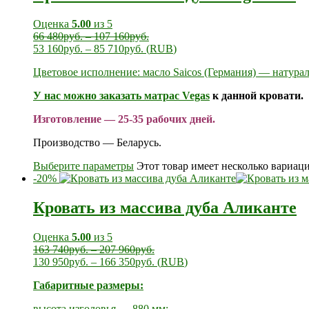
Оценка
5.00
из 5
66 480
руб.
–
107 160
руб.
53 160
руб.
–
85 710
руб.
(
RUB
)
Цветовое исполнение: масло Saicos (Германия) — натура
У нас можно заказать
матрас Vegas
к данной кровати.
Изготовление — 25-35 рабочих дней.
Производство — Беларусь.
Выберите параметры
Этот товар имеет несколько вариац
-20%
Кровать из массива дуба Аликанте
Оценка
5.00
из 5
163 740
руб.
–
207 960
руб.
130 950
руб.
–
166 350
руб.
(
RUB
)
Габаритные размеры:
высота изголовья — 880 мм;