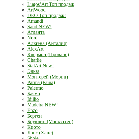
Lugos’Art Топ продаж
ArtWood
DEO Топ продаж!
Amandi
Sand NEW!
Атланта
Nord
Альтена (Анталия)
AlexArt
Клермон (Прованс)
Charlie
StalArt New!
Эльза
Монтерей (Мориц)
Parma (Faina)
Palermo
Баямо
Idillio
Madeira NEW!
Enzo
Берген
Бруклин (Манхэттен)
Киото
Ланс (Ханс)
Shole