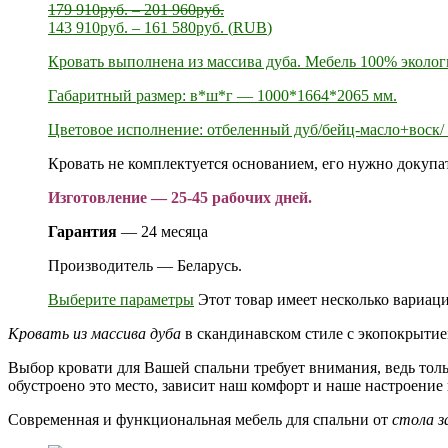
179 910
руб.
–
201 960
руб.
143 910
руб.
–
161 580
руб.
(
RUB
)
Кровать выполнена из массива дуба. Мебель 100% эколог
Габаритный размер: в*ш*г — 1000*1664*2065 мм.
Цветовое исполнение: отбеленный дуб/бейц-масло+воск/ 
Кровать не комплектуется основанием, его нужно докупат
Изготовление — 25-45 рабочих дней.
Гарантия
— 24 месяца
Производитель — Беларусь.
Выберите параметры
Этот товар имеет несколько вариац
Кровать из массива дуба
в скандинавском стиле с экопокрыти
Выбор кровати для Вашей спальни требует внимания, ведь толь
обустроено это место, зависит наш комфорт и наше настроение
Современная и функциональная мебель для спальни от
стола з