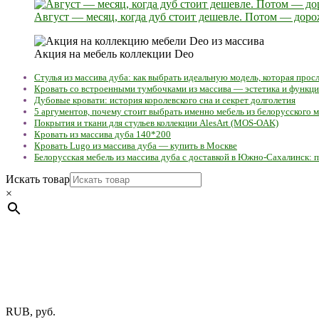
Август — месяц, когда дуб стоит дешевле. Потом — доро
Акция на мебель коллекции Deo
Стулья из массива дуба: как выбрать идеальную модель, которая про
Кровать со встроенными тумбочками из массива — эстетика и функц
Дубовые кровати: история королевского сна и секрет долголетия
5 аргументов, почему стоит выбрать именно мебель из белорусского м
Покрытия и ткани для стульев коллекции AlesArt (MOS-OAK)
Кровать из массива дуба 140*200
Кровать Lugo из массива дуба — купить в Москве
Белорусская мебель из массива дуба с доставкой в Южно-Сахалинск: п
Искать товар
×
Мебель натуральная из массива дуба в скандинавском стил
ул. Калиновского, 32/4 Номер в Реестре: за №737304 Рег. ном
Фото изделий на сайте помогает лучше сориентироваться при 
публичной офертой.
Экран монитора может не передавать цвет
RUB, руб.