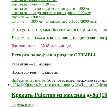
высота изножья — 520 мм;
высота от пола до верхнего края царги – 400 мм;
высота от пола до нижнего края царги – 200 мм;
глубина — 2200 мм;
ширина — 1800 мм (спальное место 1600*2000 мм).
(Цена указана за кровать без стоимости матраса и основа
У нас можно заказать
основание ортопедическое
и
мат
Изготовление — 30-45 рабочих дней.
Есть реальное фото в разделе ОТЗЫВЫ.
Гарантия
— 18 месяцев
Производитель — Беларусь.
Выберите параметры
Этот товар имеет несколько вариац
-20%
Кровать Palermo из массива дуба (1
Оценка
0
из 5