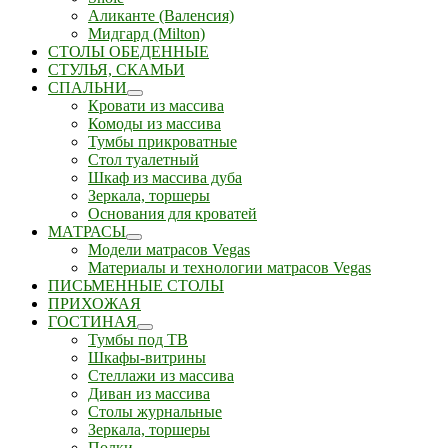
Аликанте (Валенсия)
Мидгард (Milton)
СТОЛЫ ОБЕДЕННЫЕ
СТУЛЬЯ, СКАМЬИ
СПАЛЬНИ
Кровати из массива
Комоды из массива
Тумбы прикроватные
Стол туалетный
Шкаф из массива дуба
Зеркала, торшеры
Основания для кроватей
МАТРАСЫ
Модели матрасов Vegas
Материалы и технологии матрасов Vegas
ПИСЬМЕННЫЕ СТОЛЫ
ПРИХОЖАЯ
ГОСТИНАЯ
Тумбы под ТВ
Шкафы-витрины
Стеллажи из массива
Диван из массива
Столы журнальные
Зеркала, торшеры
Полки