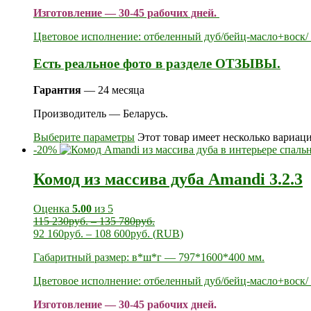
Изготовление — 30-45 рабочих дней.
Цветовое исполнение: отбеленный дуб/бейц-масло+воск/ 
Есть реальное фото в разделе ОТЗЫВЫ.
Гарантия
— 24 месяца
Производитель — Беларусь.
Выберите параметры
Этот товар имеет несколько вариац
-20%
Комод из массива дуба Amandi 3.2.3
Оценка
5.00
из 5
115 230
руб.
–
135 780
руб.
92 160
руб.
–
108 600
руб.
(
RUB
)
Габаритный размер: в*ш*г — 797*1600*400 мм.
Цветовое исполнение: отбеленный дуб/бейц-масло+воск/ 
Изготовление — 30-45 рабочих дней.