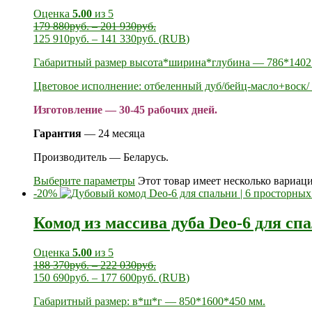
Оценка
5.00
из 5
179 880
руб.
–
201 930
руб.
125 910
руб.
–
141 330
руб.
(
RUB
)
Габаритный размер высота*ширина*глубина — 786*1402
Цветовое исполнение: отбеленный дуб/бейц-масло+воск/ 
Изготовление — 30-45 рабочих дней.
Гарантия
— 24 месяца
Производитель — Беларусь.
Выберите параметры
Этот товар имеет несколько вариац
-20%
Комод из массива дуба Deo-6 для сп
Оценка
5.00
из 5
188 370
руб.
–
222 030
руб.
150 690
руб.
–
177 600
руб.
(
RUB
)
Габаритный размер: в*ш*г — 850*1600*450 мм.