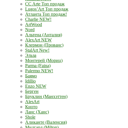
CC Arte Топ продаж
Lugos’Art Топ продаж
Атланта Топ продаж!
Charlie NEW!
ArtWood
Nord
Альтена (Анталия)
AlexArt NEW
Клермон (Прованс)
StalArt New!
Эльза
Монтерей (Мориц)
Parma (Faina)
Palermo NEW!
Баямо
Idillio
Enzo NEW
Берген
Бруклин (Манхэттен)
AlesArt
Киото
Ланс (Ханс)
Shole
Аликанте (Валенсия)
Мидгард (Milton)