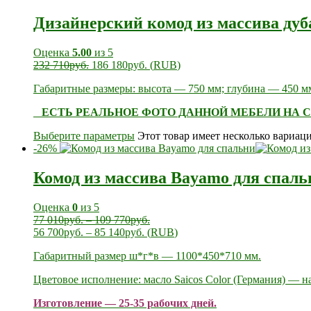
Дизайнерский комод из массива дуба 
Оценка
5.00
из 5
232 710
руб.
186 180
руб.
(
RUB
)
Габаритные размеры: высота — 750 мм; глубина — 450 
ЕСТЬ РЕАЛЬНОЕ ФОТО ДАННОЙ МЕБЕЛИ НА С
Выберите параметры
Этот товар имеет несколько вариац
-26%
Комод из массива Bayamo для спаль
Оценка
0
из 5
77 010
руб.
–
109 770
руб.
56 700
руб.
–
85 140
руб.
(
RUB
)
Габаритный размер ш*г*в — 1100*450*710 мм.
Цветовое исполнение: масло Saicos Color (Германия) — н
Изготовление — 25-35 рабочих дней.