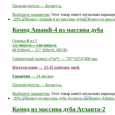
Производитель — Беларусь.
Выберите параметры
Этот товар имеет несколько вариац
-20%
Комод Amandi-4 из массива дуба
Оценка
0
из 5
111 060
руб.
–
146 640
руб.
88 830
руб.
–
117 300
руб.
(
RUB
)
Габаритный размер: в*ш*г — 797*1074*400 мм.
Изготовление — 25-45 рабочих дней.
Гарантия
— 24 месяца
Производитель — Беларусь.
Выберите параметры
Этот товар имеет несколько вариац
-30%
Комод из массива дуба Атланта-2