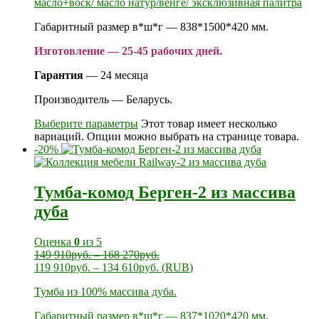
масло+воск/ масло натур/венге/ эксклюзивная палитра
Габаритный размер в*ш*г — 838*1500*420 мм.
Изготовление — 25-45 рабочих дней.
Гарантия
— 24 месяца
Производитель — Беларусь.
Выберите параметры
Этот товар имеет несколько
вариаций. Опции можно выбрать на странице товара.
-20%
Тумба-комод Берген-2 из массива
дуба
Оценка
0
из 5
149 910
руб.
–
168 270
руб.
119 910
руб.
–
134 610
руб.
(
RUB
)
Тумба из 100% массива дуба.
Габаритный размер в*ш*г — 837*1020*420 мм.