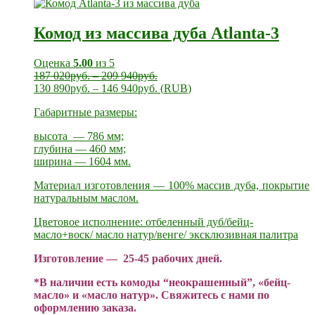
Комод из массива дуба Atlanta-3
Оценка
5.00
из 5
187 020
руб.
–
209 940
руб.
130 890
руб.
–
146 940
руб.
(
RUB
)
Габаритные размеры:
высота — 786 мм;
глубина — 460 мм;
ширина — 1604 мм.
Материал изготовления — 100% массив дуба, покрытие
натуральным маслом.
Цветовое исполнение: отбеленный дуб/бейц-
масло+воск/ масло натур/венге/ эксклюзивная палитра
Изготовление — 25-45 рабочих дней.
*В наличии есть комоды “неокрашенный”, «бейц-
масло» и «масло натур». Свяжитесь с нами по
оформлению заказа.