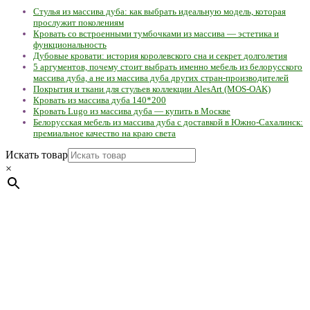
Стулья из массива дуба: как выбрать идеальную модель, которая
прослужит поколениям
Кровать со встроенными тумбочками из массива — эстетика и
функциональность
Дубовые кровати: история королевского сна и секрет долголетия
5 аргументов, почему стоит выбрать именно мебель из белорусского
массива дуба, а не из массива дуба других стран-производителей
Покрытия и ткани для стульев коллекции AlesArt (MOS-OAK)
Кровать из массива дуба 140*200
Кровать Lugo из массива дуба — купить в Москве
Белорусская мебель из массива дуба с доставкой в Южно-Сахалинск:
премиальное качество на краю света
Искать товар
×
Мебель натуральная из массива дуба в скандинавском
стиле с экологичным покрытием.
Юр. лицо Частное
предприятие "Мос-оак "(Офис - Беларусь, г. Пинск , ул.
Калиновского, 32/4 Номер в Реестре: за №737304 Рег. номер
ЕГР: 291841340 УНП: 291841340 Рег. орган: Пинским ГИК
Фото изделий на сайте помогает лучше сориентироваться при
выборе того или иного индивидуального изделия.
Предоставленная на сайте информация не является публичной