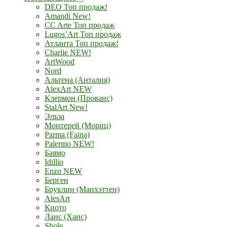
DEO Топ продаж!
Amandi New!
CC Arte Топ продаж
Lugos’Art Топ продаж
Атланта Топ продаж!
Charlie NEW!
ArtWood
Nord
Альтена (Анталия)
AlexArt NEW
Клермон (Прованс)
StalArt New!
Эльза
Монтерей (Мориц)
Parma (Faina)
Palermo NEW!
Баямо
Idillio
Enzo NEW
Берген
Бруклин (Манхэттен)
AlesArt
Киото
Ланс (Ханс)
Shole