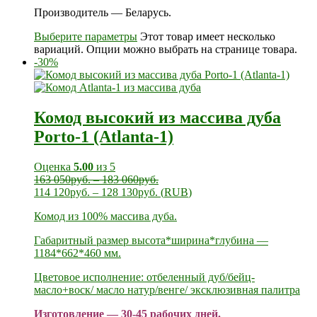
Производитель — Беларусь.
Выберите параметры
Этот товар имеет несколько
вариаций. Опции можно выбрать на странице товара.
-30%
Комод высокий из массива дуба
Porto-1 (Atlanta-1)
Оценка
5.00
из 5
163 050
руб.
–
183 060
руб.
114 120
руб.
–
128 130
руб.
(
RUB
)
Комод из 100% массива дуба.
Габаритный размер высота*ширина*глубина —
1184*662*460 мм.
Цветовое исполнение: отбеленный дуб/бейц-
масло+воск/ масло натур/венге/ эксклюзивная палитра
Изготовление — 30-45 рабочих дней.