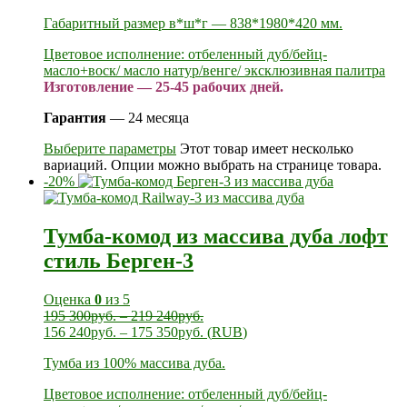
Габаритный размер в*ш*г — 838*1980*420 мм.
Цветовое исполнение: отбеленный дуб/бейц-
масло+воск/ масло натур/венге/ эксклюзивная палитра
Изготовление — 25-45 рабочих дней.
Гарантия
— 24 месяца
Выберите параметры
Этот товар имеет несколько
вариаций. Опции можно выбрать на странице товара.
-20%
Тумба-комод из массива дуба лофт
стиль Берген-3
Оценка
0
из 5
195 300
руб.
–
219 240
руб.
156 240
руб.
–
175 350
руб.
(
RUB
)
Тумба из 100% массива дуба.
Цветовое исполнение: отбеленный дуб/бейц-