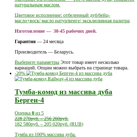
натуральным маслом.
Цветовое исполнение: отбеленный дуб/бейц-
масло+воск/ масло натур/венге/ эксклюзивная палитра
Изготовление — 30-45 рабочих дней.
Гарантия
— 24 месяца
Производитель — Беларусь.
Выберите параметры
Этот товар имеет несколько
вариаций. Опции можно выбрать на странице товара.
-20%
Тумба-комод из массива дуба
Берген-4
Оценка
0
из 5
228 270
руб.
–
256 260
руб.
182 580
руб.
–
205 020
руб.
(
RUB
)
Тумба из 100% массива дуба.