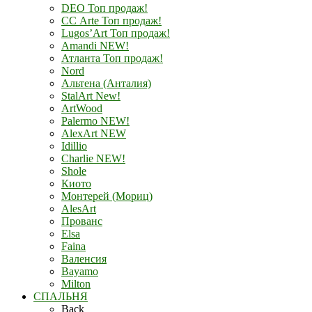
DEO Топ продаж!
СС Arte Топ продаж!
Lugos’Art Топ продаж!
Amandi NEW!
Атланта Топ продаж!
Nord
Альтена (Анталия)
StalArt New!
ArtWood
Palermo NEW!
AlexArt NEW
Idillio
Charlie NEW!
Shole
Киото
Монтерей (Мориц)
AlesArt
Прованс
Elsa
Faina
Валенсия
Bayamo
Milton
СПАЛЬНЯ
Back