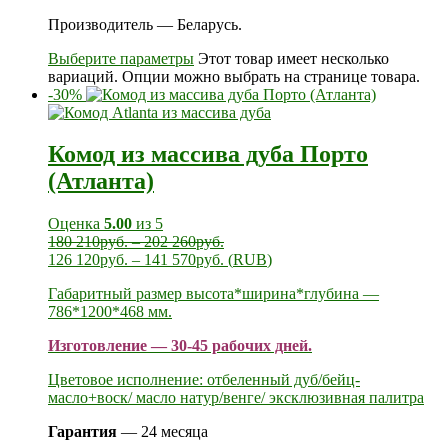
Производитель — Беларусь.
Выберите параметры
Этот товар имеет несколько
вариаций. Опции можно выбрать на странице товара.
-30%
Комод из массива дуба Порто
(Атланта)
Оценка
5.00
из 5
180 210
руб.
–
202 260
руб.
126 120
руб.
–
141 570
руб.
(
RUB
)
Габаритный размер высота*ширина*глубина —
786*1200*468 мм.
Изготовление — 30-45 рабочих дней.
Цветовое исполнение: отбеленный дуб/бейц-
масло+воск/ масло натур/венге/ эксклюзивная палитра
Гарантия
— 24 месяца