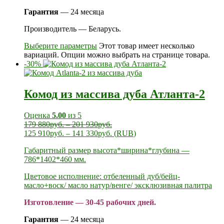
Гарантия
— 24 месяца
Производитель — Беларусь.
Выберите параметры
Этот товар имеет несколько
вариаций. Опции можно выбрать на странице товара.
-30%
Комод из массива дуба Атланта-2
Оценка
5.00
из 5
179 880
руб.
–
201 930
руб.
125 910
руб.
–
141 330
руб.
(
RUB
)
Габаритный размер высота*ширина*глубина —
786*1402*460 мм.
Цветовое исполнение: отбеленный дуб/бейц-
масло+воск/ масло натур/венге/ эксклюзивная палитра
Изготовление — 30-45 рабочих дней.
Гарантия
— 24 месяца