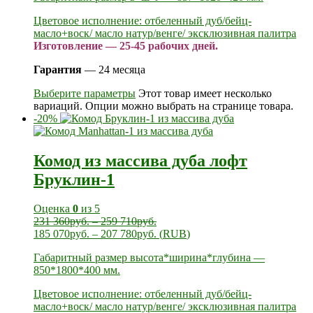
Цветовое исполнение: отбеленный дуб/бейц-
масло+воск/ масло натур/венге/ эксклюзивная палитра
Изготовление — 25-45 рабочих дней.
Гарантия
— 24 месяца
Выберите параметры
Этот товар имеет несколько
вариаций. Опции можно выбрать на странице товара.
-20%
Комод из массива дуба лофт
Бруклин-1
Оценка
0
из 5
231 360
руб.
–
259 710
руб.
185 070
руб.
–
207 780
руб.
(
RUB
)
Габаритный размер высота*ширина*глубина —
850*1800*400 мм.
Цветовое исполнение: отбеленный дуб/бейц-
масло+воск/ масло натур/венге/ эксклюзивная палитра