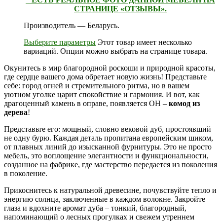
СТРАНИЦЕ «ОТЗЫВЫ».
Производитель — Беларусь.
Выберите параметры
Этот товар имеет несколько
вариаций. Опции можно выбрать на странице товара.
Окунитесь в мир благородной роскоши и природной красоты,
где сердце вашего дома обретает новую жизнь! Представьте
себе: город огней и стремительного ритма, но в вашем
уютном уголке царит спокойствие и гармония. И вот, как
драгоценный камень в оправе, появляется ОН –
комод из
дерева
!
Представьте его: мощный, словно вековой дуб, простоявший
не одну бурю. Каждая деталь пропитана европейским шиком,
от плавных линий до изысканной фурнитуры. Это не просто
мебель, это воплощение элегантности и функциональности,
созданное на фабрике, где мастерство передается из поколения
в поколение.
Прикоснитесь к натуральной древесине, почувствуйте тепло и
энергию солнца, заключенные в каждом волокне. Закройте
глаза и вдохните аромат дуба – тонкий, благородный,
напоминающий о лесных прогулках и свежем утреннем