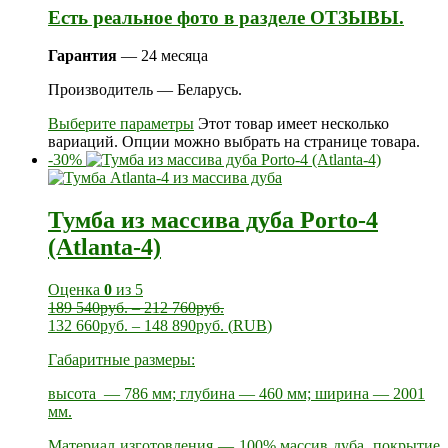
Есть реальное фото в разделе ОТЗЫВЫ.
Гарантия
— 24 месяца
Производитель — Беларусь.
Выберите параметры
Этот товар имеет несколько
вариаций. Опции можно выбрать на странице товара.
-30%
Тумба из массива дуба Porto-4
(Atlanta-4)
Оценка
0
из 5
189 540
руб.
–
212 760
руб.
132 660
руб.
–
148 890
руб.
(
RUB
)
Габаритные размеры:
высота — 786 мм; глубина — 460 мм; ширина — 2001
мм.
Материал изготовления — 100% массив дуба, покрытие