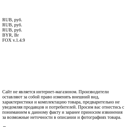
офертой.
Экран монитора может не передавать цветовые
оттенки материалов.
RUB, руб.
RUB, руб.
RUB, руб.
BYR, Br
FOX v.1.4.9
Цены на сайте указаны в белорусских и российских рублях.
Друзья, присоединяйтесь к нам в социальных сетях:
Instargam
#mosoak
Одноклассники
Сайт не является интернет-магазином. Производители
оставляют за собой право изменять внешний вид,
характеристики и комплектацию товара, предварительно не
уведомляя продавцов и потребителей. Просим вас отнестись с
пониманием к данному факту и заранее приносим извинения
за возможные неточности в описании и фотографиях товара.