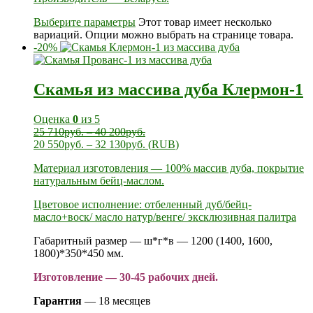
Выберите параметры
Этот товар имеет несколько
вариаций. Опции можно выбрать на странице товара.
-20%
Скамья из массива дуба Клермон-1
Оценка
0
из 5
25 710
руб.
–
40 200
руб.
20 550
руб.
–
32 130
руб.
(
RUB
)
Материал изготовления — 100% массив дуба, покрытие
натуральным бейц-маслом.
Цветовое исполнение: отбеленный дуб/бейц-
масло+воск/ масло натур/венге/ эксклюзивная палитра
Габаритный размер — ш*г*в — 1200 (1400, 1600,
1800)*350*450 мм.
Изготовление — 30-45 рабочих дней.
Гарантия
— 18 месяцев