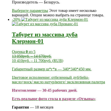
Производитель — Беларусь.
Выберите параметры
Этот товар имеет несколько
вариаций. Опции можно выбрать на странице товара.
-20%
Табурет из массива дуба
Клермон-01
Оценка
0
из 5
13 050
руб.
–
14 670
руб.
10 410
руб.
–
11 700
руб.
(
RUB
)
Габаритный размер ш*г*в — 340*340*450 мм.
Цветовое исполнение: отбеленный дуб/бейц-
масло+воск/ масло натур/венге/ эксклюзивная палитра
Изготовление — 30-45 рабочих дней.
Есть реальное фото стола в разделе «Отзывы»
Гарантия
— 18 месяцев