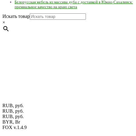
Белорусская мебель из массива дуба с доставкой в Южно-Сахалинск:
премиальное качество на краю света
Искать товар
×
Мебель натуральная из массива дуба в скандинавском
стиле с экологичным покрытием.
Юр. лицо Частное
предприятие "Мос-оак "(Офис - Беларусь, г. Пинск , ул.
Калиновского, 32/4 Номер в Реестре: за №737304 Рег. номер
ЕГР: 291841340 УНП: 291841340 Рег. орган: Пинским ГИК
Фото изделий на сайте помогает лучше сориентироваться при
выборе того или иного индивидуального изделия.
Предоставленная на сайте информация не является публичной
офертой.
Экран монитора может не передавать цветовые
оттенки материалов.
RUB, руб.
RUB, руб.
RUB, руб.
BYR, Br
FOX v.1.4.9