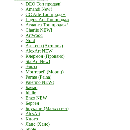
DEO Топ продаж!
Amandi New!
CC Arte Топ продаж
Lugos’Art Топ продаж
Атланта Топ продаж!
Charlie NEW!
ArtWood
Nord
Альтена (Анталия)
AlexArt NEW
Клермон (Прованс)
StalArt New!
Эльза
Монтерей (Мориц)
Parma (Faina)
Palermo NEW!
Баямо
Idillio
Enzo NEW
Берген
Бруклин (Манхэттен)
AlesArt
Киото
Ланс (Ханс)
Shole