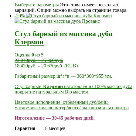
Выберите параметры
Этот товар имеет несколько
вариаций. Опции можно выбрать на странице товара.
-20%
Стул барный из массива дуба
Клермон
Оценка
0
из 5
23 040
руб.
–
25 860
руб.
18 420
руб.
–
20 670
руб.
(
RUB
)
Габаритный размер ш*г*в — 360*360*955 мм.
Стул барный
Клермон
изготовлен из 100% массив дуба,
покрытие натуральным Bio маслом.
Цветовое исполнение: отбеленный дуб/бейц-
масло+воск/ масло натур/венге/ эксклюзивная палитра
Изготовление — 30-45 рабочих дней.
Гарантия
— 18 месяцев