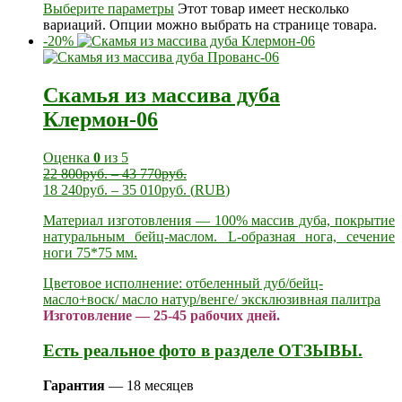
Выберите параметры
Этот товар имеет несколько
вариаций. Опции можно выбрать на странице товара.
-20%
Скамья из массива дуба
Клермон-06
Оценка
0
из 5
22 800
руб.
–
43 770
руб.
18 240
руб.
–
35 010
руб.
(
RUB
)
Материал изготовления — 100% массив дуба, покрытие
натуральным бейц-маслом. L-образная нога, сечение
ноги 75*75 мм.
Цветовое исполнение: отбеленный дуб/бейц-
масло+воск/ масло натур/венге/ эксклюзивная палитра
Изготовление — 25-45 рабочих дней.
Есть реальное фото в разделе ОТЗЫВЫ.
Гарантия
— 18 месяцев