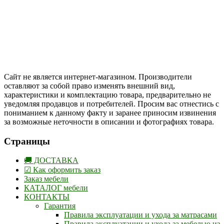
Цены на сайте указаны в белорусских и российских рублях.
Друзья, присоединяйтесь к нам в социальных сетях:
Instargam
#mosoak
Одноклассники
Сайт не является интернет-магазином. Производители
оставляют за собой право изменять внешний вид,
характеристики и комплектацию товара, предварительно не
уведомляя продавцов и потребителей. Просим вас отнестись с
пониманием к данному факту и заранее приносим извинения
за возможные неточности в описании и фотографиях товара.
Страницы
🚚 ДОСТАВКА
☑ Как оформить заказ
Заказ мебели
КАТАЛОГ мебели
КОНТАКТЫ
Гарантия
Правила эксплуатации и ухода за матрасами
Правила эксплуатации и ухода за мебелью из