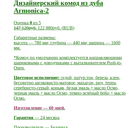
Дизайнерский комод из дуба
Armonica-2
Оценка
0
из 5
147 120
руб.
122 880
руб.
(
RUB
)
Габаритные размеры:
высота — 780 мм; глубина — 440 мм; ширина — 1600
мм.
*Комод по умолчанию комплектуется направляющими
шариковыми с доводчиками с выталкивателем Push-to-
Open.
Цветовое исполнение:
седой, натур.тон, береза, клен,
бесцветно шелковисто-матовое, махагон, рич, терра,
серебристо-серый, коньяк, белая эмаль + масло Осмо,
черная эмаль + масло Осмо, темно-зелёный бейц + масло
Осмо.
Изготовление — 60 дней.
Гарантия
— 24 месяца
Производитель — Беларусь.