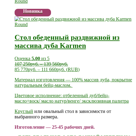
Новинка
Стол обеденный раздвижной из
массива дуба Karmen
Оценка
5.00
из 5
107 250
руб.
–
139 560
руб.
85 770
руб.
–
111 660
руб.
(
RUB
)
Материал изготовления — 100% массив дуба, покрытие
натуральным бейц-маслом.
Цветовое исполнение: отбеленный дуб/бейц-
масло+воск/ масло натур/венге/ эксклюзивная палитра
Круглый
или овальный стол в зависимости от
выбранного размера.
Изготовление — 25-45 рабочих дней.