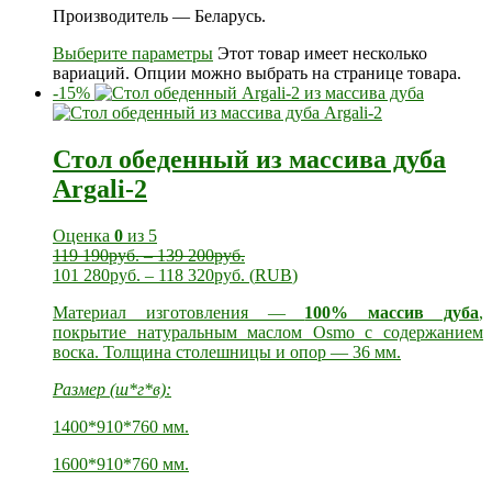
Производитель — Беларусь.
Выберите параметры
Этот товар имеет несколько
вариаций. Опции можно выбрать на странице товара.
-15%
Стол обеденный из массива дуба
Argali-2
Оценка
0
из 5
119 190
руб.
–
139 200
руб.
101 280
руб.
–
118 320
руб.
(
RUB
)
Материал изготовления —
100% массив дуба
,
покрытие натуральным маслом Osmo с содержанием
воска. Толщина столешницы и опор — 36 мм.
Размер (ш*г*в):
1400*910*760 мм.
1600*910*760 мм.