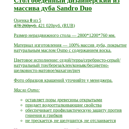
Стол обеденный дизайнерский из
массива дуба Sandro Duo
Оценка
0
из 5
478 260
руб.
421 020
руб.
(
RUB
)
Размер нераздвижного стола — 2800*1200*760 мм.
Материал изготовления — 100% массив дуба, покрытие
натуральным маслом Osmo с содержанием воска.
Цветовое исполнение: седой/терра/серебристо-серый/
натуральный тон/береза/клен/коньяк/бесцветно-
шелковисто-матовое/махагон/рич
Фото образцов крашений уточняйте у менеджера.
Масло Osmo:
оставляет поры древесины открытыми
придает водоотталкивающие свойства
обеспечивает профилактическую защиту против
гниения и грибков
не трескается, не шелушится, не отслаивается