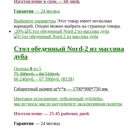
Изготовление в срок — 60 дней.
Гарантия
— 24 месяца
Выберите параметры
Этот товар имеет несколько
вариаций. Опции можно выбрать на странице товара.
-20%
Стол обеденный Nord-2 из массива
дуба
Оценка
0
из 5
75 300
руб.
–
84 510
руб.
60 240
руб.
–
67 590
руб.
(
RUB
)
Габаритный размер ш*г*в — 1700*900*750 мм.
Цветовое исполнение: отбеленный дуб/бейц-
масло+воск/ масло натур/венге/ эксклюзивная палитра
Изготовление — 25-45 рабочих дней.
Гарантия
— 24 месяца