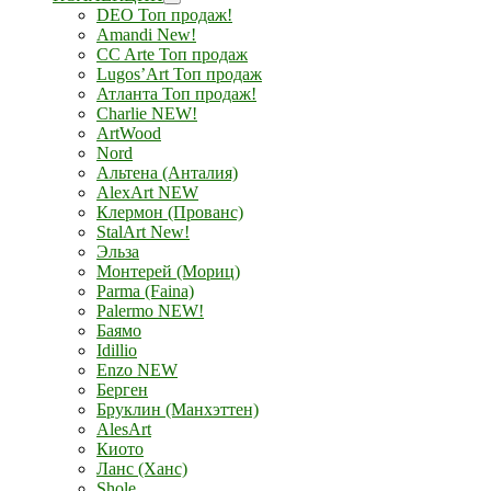
DEO Топ продаж!
Amandi New!
CC Arte Топ продаж
Lugos’Art Топ продаж
Атланта Топ продаж!
Charlie NEW!
ArtWood
Nord
Альтена (Анталия)
AlexArt NEW
Клермон (Прованс)
StalArt New!
Эльза
Монтерей (Мориц)
Parma (Faina)
Palermo NEW!
Баямо
Idillio
Enzo NEW
Берген
Бруклин (Манхэттен)
AlesArt
Киото
Ланс (Ханс)
Shole