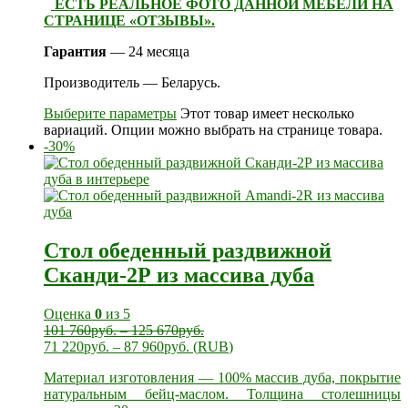
ЕСТЬ РЕАЛЬНОЕ ФОТО ДАННОЙ МЕБЕЛИ НА
СТРАНИЦЕ «ОТЗЫВЫ».
Гарантия
— 24 месяца
Производитель — Беларусь.
Выберите параметры
Этот товар имеет несколько
вариаций. Опции можно выбрать на странице товара.
-30%
Стол обеденный раздвижной
Сканди-2Р из массива дуба
Оценка
0
из 5
101 760
руб.
–
125 670
руб.
71 220
руб.
–
87 960
руб.
(
RUB
)
Материал изготовления — 100% массив дуба, покрытие
натуральным бейц-маслом. Толщина столешницы