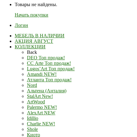
Товары не найдены.
Начать покупки
Логин
МЕБЕЛЬ В НАЛИЧИИ
АКЦИЯ АВГУСТ
КОЛЛЕКЦИИ
Back
DEO Топ продаж!
СС Arte Топ продаж!
Lugos’Art Топ продаж!
Amandi NEW!
Атланта Топ продаж!
Nord
Альтена (Анталия)
StalArt New!
ArtWood
Palermo NEW!
AlexArt NEW
Idillio
Charlie NEW!
Shole
Киото