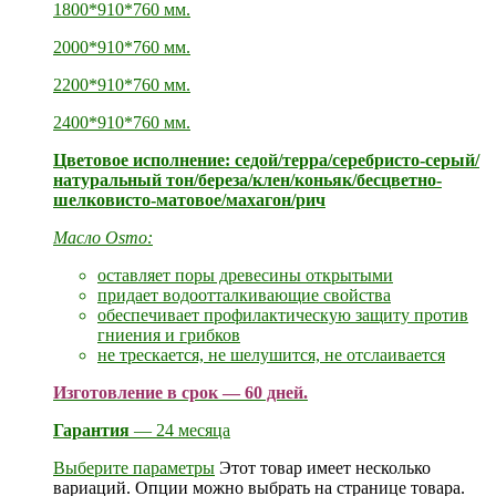
1800*910*760 мм.
2000*910*760 мм.
2200*910*760 мм.
2400*910*760 мм.
Цветовое исполнение: седой/терра/серебристо-серый/
натуральный тон/береза/клен/коньяк/бесцветно-
шелковисто-матовое/махагон/рич
Масло Osmo:
оставляет поры древесины открытыми
придает водоотталкивающие свойства
обеспечивает профилактическую защиту против
гниения и грибков
не трескается, не шелушится, не отслаивается
Изготовление в срок — 60 дней.
Гарантия
— 24 месяца
Выберите параметры
Этот товар имеет несколько
вариаций. Опции можно выбрать на странице товара.