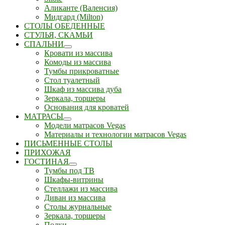
Аликанте (Валенсия)
Мидгард (Milton)
СТОЛЫ ОБЕДЕННЫЕ
СТУЛЬЯ, СКАМЬИ
СПАЛЬНИ
Кровати из массива
Комоды из массива
Тумбы прикроватные
Стол туалетный
Шкаф из массива дуба
Зеркала, торшеры
Основания для кроватей
МАТРАСЫ
Модели матрасов Vegas
Материалы и технологии матрасов Vegas
ПИСЬМЕННЫЕ СТОЛЫ
ПРИХОЖАЯ
ГОСТИНАЯ
Тумбы под ТВ
Шкафы-витрины
Стеллажи из массива
Диван из массива
Столы журнальные
Зеркала, торшеры
Полки