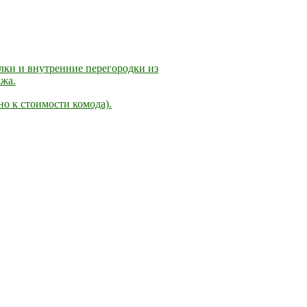
лки и внутренние перегородки из
жа.
о к стоимости комода).