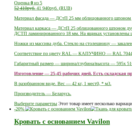
Оценка
0
из 5
52 410
руб.
41 940
руб.
(
RUB
)
Материал фасада — ДСтП 25 мм облицованного шпоном ду
Материал каркаса — ДСтП 25 облицованного шпоном дуба
ДСТП ламинированного 18 мм. На ящиках установлены ш
Ножки из массива дуба. Стекло на столешницу — закален
Соответствие по цвету RAL — КАПУЧИНО — RAL 704
Габаритный размер — ширина/глубина/высота — 595х 51
Изготовление — 25-45 рабочих дней. Есть складская п
В разобранном виде. Вес — 42 кг, 1 мест0, * м3.
Производитель — Беларусь.
Выберите параметры
Этот товар имеет несколько вариац
-20%
Кровать с основанием Vavilon