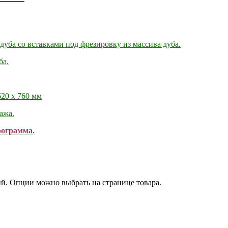
ба со вставками под фрезировку из массива дуба.
ба.
20 х 760 мм
ажа.
рограмма.
ий. Опции можно выбрать на странице товара.