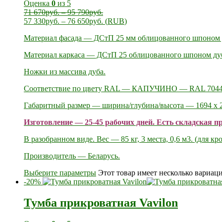
Оценка
0
из 5
71 670
руб.
–
95 790
руб.
57 330
руб.
–
76 650
руб.
(
RUB
)
Материал фасада — ДСтП 25 мм облицованного шпоном ду
Материал каркаса — ДСтП 25 облицованного шпоном ду
Ножки из массива дуба.
Соответствие по цвету RAL — КАПУЧИНО — RAL 704
Габаритный размер — ширина/глубина/высота — 1694 х 2
Изготовление — 25-45 рабочих дней. Есть складская п
В разобранном виде. Вес — 85 кг, 3 места, 0,6 м3. (для кр
Производитель — Беларусь.
Выберите параметры
Этот товар имеет несколько вариац
-20%
Тумба прикроватная Vavilon