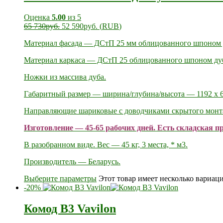
Оценка
5.00
из 5
65 730
руб.
52 590
руб.
(
RUB
)
Материал фасада — ДСтП 25 мм облицованного шпоном ду
Материал каркаса — ДСтП 25 облицованного шпоном ду
Ножки из массива дуба.
Габаритный размер — ширина/глубина/высота — 1192 х 6
Направляющие шариковые c доводчиками скрытого монт
Изготовление — 45-65 рабочих дней. Есть складская п
В разобранном виде. Вес — 45 кг, 3 места, * м3.
Производитель — Беларусь.
Выберите параметры
Этот товар имеет несколько вариац
-20%
Комод В3 Vavilon