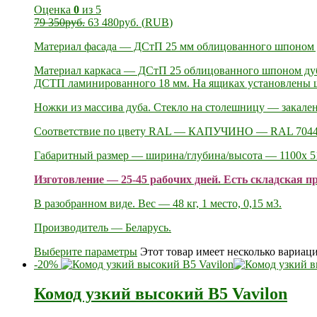
Оценка
0
из 5
79 350
руб.
63 480
руб.
(
RUB
)
Материал фасада — ДСтП 25 мм облицованного шпоном ду
Материал каркаса — ДСтП 25 облицованного шпоном дуба
ДСТП ламинированного 18 мм. На ящиках установлены ш
Ножки из массива дуба. Стекло на столешницу — закален
Соответствие по цвету RAL — КАПУЧИНО — RAL 704
Габаритный размер — ширина/глубина/высота — 1100х 5
Изготовление — 25-45 рабочих дней. Есть складская п
В разобранном виде. Вес — 48 кг, 1 место, 0,15 м3.
Производитель — Беларусь.
Выберите параметры
Этот товар имеет несколько вариац
-20%
Комод узкий высокий В5 Vavilon