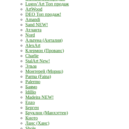
Lugos’Art Топ продаж
ArtWood
DEO Топ продаж!
Amandi
Sand NEW!
Атланта
Nord
Альтена (Анталия)
AlexArt
Клермон (Прованс)
Charlie
StalArt New!
Эльза
Монтерей (Мориц)
Parma (Faina)
Palermo
Баямо
Idillio
Madeira NEW!
Enzo
Берген
Бруклин (Манхэттен)
Киото
Ланс (Ханс)
Shole