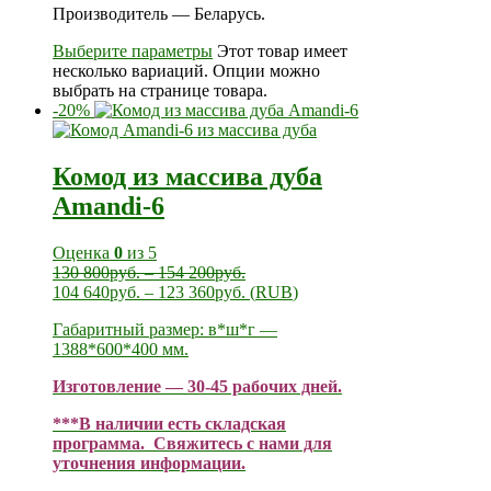
Производитель — Беларусь.
Выберите параметры
Этот товар имеет
несколько вариаций. Опции можно
выбрать на странице товара.
-20%
Комод из массива дуба
Amandi-6
Оценка
0
из 5
130 800
руб.
–
154 200
руб.
104 640
руб.
–
123 360
руб.
(
RUB
)
Габаритный размер: в*ш*г —
1388*600*400 мм.
Изготовление — 30-45 рабочих дней.
***В наличии есть складская
программа. Свяжитесь с нами для
уточнения информации.