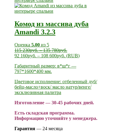
Комод из массива дуба
Amandi 3.2.3
Оценка
5.00
из 5
115 230
руб.
–
135 780
руб.
92 160
руб.
–
108 600
руб.
(
RUB
)
Габаритный размер: в*ш*г —
797*1600*400 мм.
Цветовое исполнение: отбеленный дуб/
бейц-масло+воск/ масло натур/венге/
эксклюзивная палитра
Изготовление — 30-45 рабочих дней.
Есть складская программа.
Информацию уточняйте у менеджера.
Гарантия
— 24 месяца