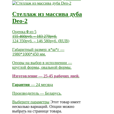
Стеллаж из массива дуба
Deo-2
Оценка
0
из 5
155 460
руб.
–
183 270
руб.
124 350
руб.
–
146 580
руб.
(
RUB
)
Габаритный размер: в*ш*г —
1980*1000*450 мм.
Опоры на выбор в исполнении —
круглой формы, овальной формы.
Изготовление — 25-45 рабочих дней.
Гарантия
— 24 месяца
Производитель — Беларусь.
Выберите параметры
Этот товар имеет
несколько вариаций. Опции можно
выбрать на странице товара.