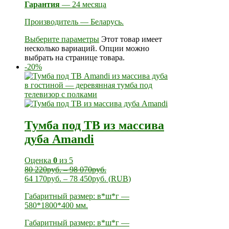
Гарантия
— 24 месяца
Производитель — Беларусь.
Выберите параметры
Этот товар имеет
несколько вариаций. Опции можно
выбрать на странице товара.
-20%
Тумба под ТВ из массива
дуба Amandi
Оценка
0
из 5
80 220
руб.
–
98 070
руб.
64 170
руб.
–
78 450
руб.
(
RUB
)
Габаритный размер: в*ш*г —
580*1800*400 мм.
Габаритный размер: в*ш*г —