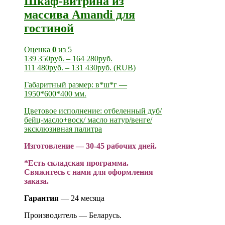
Шкаф-витрина из
массива Amandi для
гостиной
Оценка
0
из 5
139 350
руб.
–
164 280
руб.
111 480
руб.
–
131 430
руб.
(
RUB
)
Габаритный размер: в*ш*г —
1950*600*400 мм.
Цветовое исполнение: отбеленный дуб/
бейц-масло+воск/ масло натур/венге/
эксклюзивная палитра
Изготовление — 30-45 рабочих дней.
*Есть складская программа.
Свяжитесь с нами для оформления
заказа.
Гарантия
— 24 месяца
Производитель — Беларусь.