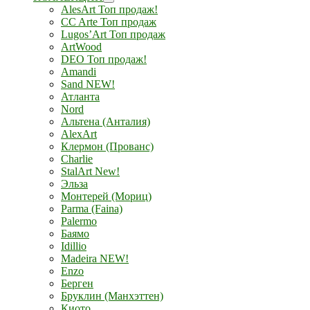
AlesArt Топ продаж!
CC Arte Топ продаж
Lugos’Art Топ продаж
ArtWood
DEO Топ продаж!
Amandi
Sand NEW!
Атланта
Nord
Альтена (Анталия)
AlexArt
Клермон (Прованс)
Charlie
StalArt New!
Эльза
Монтерей (Мориц)
Parma (Faina)
Palermo
Баямо
Idillio
Madeira NEW!
Enzo
Берген
Бруклин (Манхэттен)
Киото