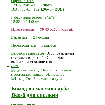
Оценка
0
из 5
128 970
руб.
–
165 570
руб.
103 170
руб.
–
132 420
руб.
(
RUB
)
Габаритный размер: в*ш*г —
1238*650*450 мм.
Изготовление — 30-45 рабочих дней.
Гарантия
— 24 месяца
Производитель — Беларусь.
Выберите параметры
Этот товар имеет
несколько вариаций. Опции можно
выбрать на странице товара.
-20%
Комод из массива дуба
Deo-6 для спальни
Оценка
5.00
из 5