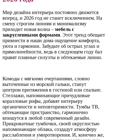
Мир дизайна интерьера постоянно движется
вперед, и 2026 год не станет исключением. На
смену строгим линиям и минимализму
приходит новая волна –
мебель с
закругленными формами
. Этот тренд обещает
привнести в наши дома ощущение комфорта,
уюта и гармонии. Забудьте об острых углах и
прямолинейности, ведь в следующем году бал
правят плавные силуэты и обтекаемые линии.
Комоды с мягкими очертаниями, словно
выточенные из морской гальки, станут
центром притяжения в гостиной или спальне.
Стеллажи, напоминающие причудливые
коралловые рифы, добавят интерьеру
органичности и неповторимости. Тумбы ТВ,
обтекающие пространство, гармонично
впишутся в любой современный дизайн.
Прикроватные тумбочки, своей округлостью
напоминающие облака, создадут атмосферу
расслабления и умиротворения. И, конечно же,