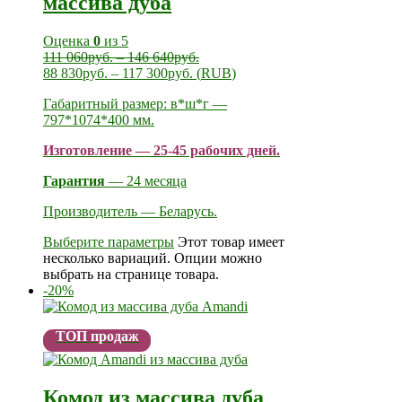
массива дуба
Оценка
0
из 5
111 060
руб.
–
146 640
руб.
88 830
руб.
–
117 300
руб.
(
RUB
)
Габаритный размер: в*ш*г —
797*1074*400 мм.
Изготовление — 25-45 рабочих дней.
Гарантия
— 24 месяца
Производитель — Беларусь.
Выберите параметры
Этот товар имеет
несколько вариаций. Опции можно
выбрать на странице товара.
-20%
ТОП продаж
Комод из массива дуба