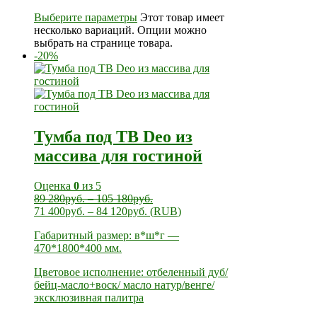
Выберите параметры
Этот товар имеет
несколько вариаций. Опции можно
выбрать на странице товара.
-20%
Тумба под ТВ Deo из
массива для гостиной
Оценка
0
из 5
89 280
руб.
–
105 180
руб.
71 400
руб.
–
84 120
руб.
(
RUB
)
Габаритный размер: в*ш*г —
470*1800*400 мм.
Цветовое исполнение: отбеленный дуб/
бейц-масло+воск/ масло натур/венге/
эксклюзивная палитра