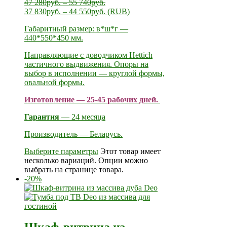
47 280
руб.
–
55 740
руб.
37 830
руб.
–
44 550
руб.
(
RUB
)
Габаритный размер: в*ш*г —
440*550*450 мм.
Направляющие с доводчиком Hettich
частичного выдвижения. Опоры на
выбор в исполнении — круглой формы,
овальной формы.
Изготовление — 25-45 рабочих дней.
Гарантия
— 24 месяца
Производитель — Беларусь.
Выберите параметры
Этот товар имеет
несколько вариаций. Опции можно
выбрать на странице товара.
-20%