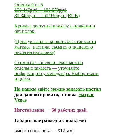
Оценка
0
из 5
100 440
руб.
–
188 670
руб.
80 340
руб.
–
150 930
руб.
(
RUB
)
Кровать доступна к заказу с полками и
без полок.
(Цена указана за кровать без стоимости
матраса, настила, съемного тканевого
чехла на изголовье)
Съемный тканевый чехол можно
отдельно заказать — уточняйте
информацию у менеджера. Выбор ткани
и цвета.
На нашем сайте можно заказать
настил
для данной кровати, а также
матрас
Vegas
Изготовление — 60 рабочих дней.
Габаритные размеры с полками:
высота изголовья — 912 мм;