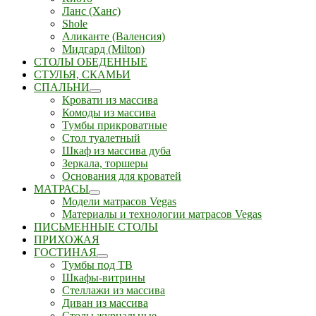
Ланс (Ханс)
Shole
Аликанте (Валенсия)
Мидгард (Milton)
СТОЛЫ ОБЕДЕННЫЕ
СТУЛЬЯ, СКАМЬИ
СПАЛЬНИ
Кровати из массива
Комоды из массива
Тумбы прикроватные
Стол туалетный
Шкаф из массива дуба
Зеркала, торшеры
Основания для кроватей
МАТРАСЫ
Модели матрасов Vegas
Материалы и технологии матрасов Vegas
ПИСЬМЕННЫЕ СТОЛЫ
ПРИХОЖАЯ
ГОСТИНАЯ
Тумбы под ТВ
Шкафы-витрины
Стеллажи из массива
Диван из массива
Столы журнальные