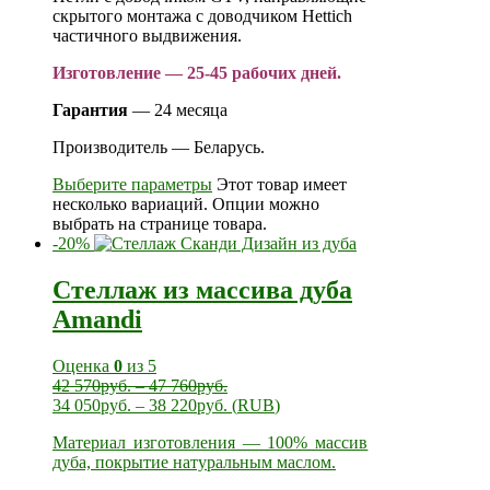
скрытого монтажа с доводчиком Hettich
частичного выдвижения.
Изготовление — 25-45 рабочих дней.
Гарантия
— 24 месяца
Производитель — Беларусь.
Выберите параметры
Этот товар имеет
несколько вариаций. Опции можно
выбрать на странице товара.
-20%
Стеллаж из массива дуба
Amandi
Оценка
0
из 5
42 570
руб.
–
47 760
руб.
34 050
руб.
–
38 220
руб.
(
RUB
)
Материал изготовления — 100% массив
дуба, покрытие натуральным маслом.