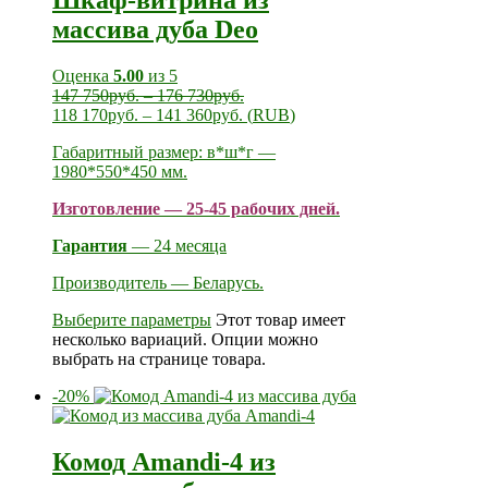
Шкаф-витрина из
массива дуба Deo
Оценка
5.00
из 5
147 750
руб.
–
176 730
руб.
118 170
руб.
–
141 360
руб.
(
RUB
)
Габаритный размер: в*ш*г —
1980*550*450 мм.
Изготовление — 25-45 рабочих дней.
Гарантия
— 24 месяца
Производитель — Беларусь.
Выберите параметры
Этот товар имеет
несколько вариаций. Опции можно
выбрать на странице товара.
-20%
Комод Amandi-4 из