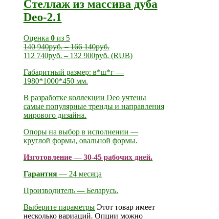
Стеллаж из массива дуба
Deo-2.1
Оценка
0
из 5
140 940
руб.
–
166 140
руб.
112 740
руб.
–
132 900
руб.
(
RUB
)
Габаритный размер: в*ш*г —
1980*1000*450 мм.
В разработке коллекции Deo учтены
самые популярные тренды и направления
мирового дизайна.
Опоры на выбор в исполнении —
круглой формы, овальной формы.
Изготовление — 30-45 рабочих дней.
Гарантия
— 24 месяца
Производитель — Беларусь.
Выберите параметры
Этот товар имеет
несколько вариаций. Опции можно