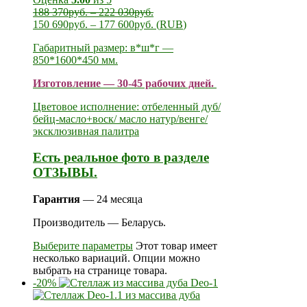
188 370
руб.
–
222 030
руб.
150 690
руб.
–
177 600
руб.
(
RUB
)
Габаритный размер: в*ш*г —
850*1600*450 мм.
Изготовление — 30-45 рабочих дней.
Цветовое исполнение: отбеленный дуб/
бейц-масло+воск/ масло натур/венге/
эксклюзивная палитра
Есть реальное фото в разделе
ОТЗЫВЫ.
Гарантия
— 24 месяца
Производитель — Беларусь.
Выберите параметры
Этот товар имеет
несколько вариаций. Опции можно
выбрать на странице товара.
-20%