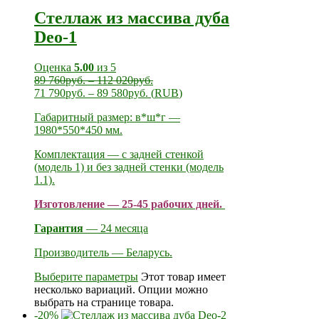
Стеллаж из массива дуба
Deo-1
Оценка
5.00
из 5
89 760
руб.
–
112 020
руб.
71 790
руб.
–
89 580
руб.
(
RUB
)
Габаритный размер: в*ш*г —
1980*550*450 мм.
Комплектация — с задней стенкой
(модель 1) и без задней стенки (модель
1.1).
Изготовление — 25-45 рабочих дней.
Гарантия
— 24 месяца
Производитель — Беларусь.
Выберите параметры
Этот товар имеет
несколько вариаций. Опции можно
выбрать на странице товара.
-20%