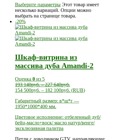
Выберите параметры
Этот товар имеет
несколько вариаций. Опции можно
выбрать на странице товара.
-20%
Шкаф-витрина из
массива дуба Amandi-2
Оценка
0
из 5
193 140
руб.
–
227 640
руб.
154 500
руб.
–
182 100
руб.
(
RUB
)
Габаритный размер: в*ш*г —
1950*1000*400 мм.
Цветовое исполнение: отбеленный дуб/
бейц-масло+воск/ масло натур/венге/
эксклюзивная палитра
Петли с доводчиком GTV, направляющие