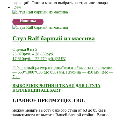
вариаций. Опции можно выбрать на странице товара.
-24%
Новинка
Стул Ralf барный из массива
Оценка
0
из 5
23 070
руб.
–
28 830
руб.
17 610
руб.
–
22 770
руб.
(
RUB
)
Габаритный размер ширина*высота*высота по сидению
— 650*1000*630((до 850) мм. Глубина — 450 мм. Вес —
7 кг.
ВЫБОР ПОКРЫТИЯ И ТКАНИ ДЛЯ СТУЛА
КОЛЛЕКЦИИ ALESART.
ГЛАВНОЕ ПРЕИМУЩЕСТВО:
можем менять высоту барного стула от 63 до 85 см в
зависимости от высоты Вашей барной стойки. Важно