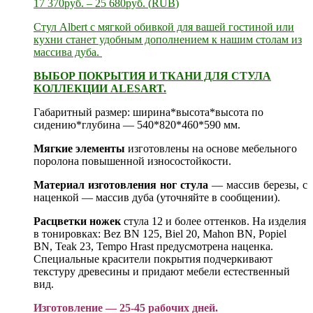
17 370
руб.
–
25 680
руб.
(
RUB
)
Стул Albert с мягкой обивкой для вашей гостиной или
кухни станет удобным дополнением к нашим
столам из
массива дуба.
ВЫБОР ПОКРЫТИЯ И ТКАНИ ДЛЯ СТУЛА
КОЛЛЕКЦИИ ALESART.
Габаритный размер: ширина*высота*высота по
сидению*глубина — 540*820*460*590 мм.
Мягкие элементы
изготовлены на основе мебельного
поролона повышенной износостойкости.
Материал изготовления ног стула
— массив березы, с
наценкой — массив дуба (уточняйте в сообщении).
Расцветки ножек
стула 12 и более оттенков. На изделия
в тонировках: Bez BN 125, Biel 20, Mahon BN, Popiel
BN, Teak 23, Tempo Hrast предусмотрена наценка.
Специальные красители покрытия подчеркивают
текстуру древесины и придают мебели естественный
вид.
Изготовление — 25-45 рабочих дней.