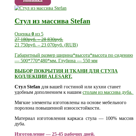
Новинка
Стул из массива Stefan
Оценка
0
из 5
27 180
руб.
–
28 830
руб.
21 750
руб.
–
23 070
руб.
(
RUB
)
Габаритный размер ширина*высота*высота по сидению
— 500*770*480*мм. Глубина — 550 мм
ВЫБОР ПОКРЫТИЯ И ТКАНИ ДЛЯ СТУЛА
КОЛЛЕКЦИИ ALESART.
Стул Stefan
для вашей гостиной или кухни станет
удобным дополнением к нашим
столам из массива дуба.
Мягкие элементы изготовлены на основе мебельного
поролона повышенной износостойкости.
Материал изготовления каркаса стула — 100% массив
дуба.
Изготовление — 25-45 рабочих дней.