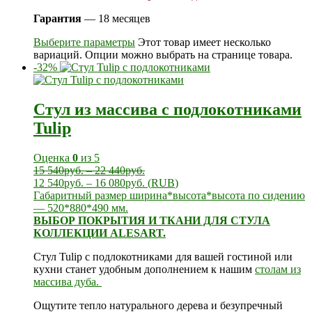
Гарантия
— 18 месяцев
Выберите параметры
Этот товар имеет несколько
вариаций. Опции можно выбрать на странице товара.
-32%
Стул из массива с подлокотниками
Tulip
Оценка
0
из 5
15 540
руб.
–
22 440
руб.
12 540
руб.
–
16 080
руб.
(
RUB
)
Габаритный размер ширина*высота*высота по сидению
— 520*880*490 мм.
ВЫБОР ПОКРЫТИЯ И ТКАНИ ДЛЯ СТУЛА
КОЛЛЕКЦИИ ALESART.
Стул Tulip с подлокотниками для вашей гостиной или
кухни станет удобным дополнением к нашим
столам из
массива дуба.
Ощутите тепло натурального дерева и безупречный