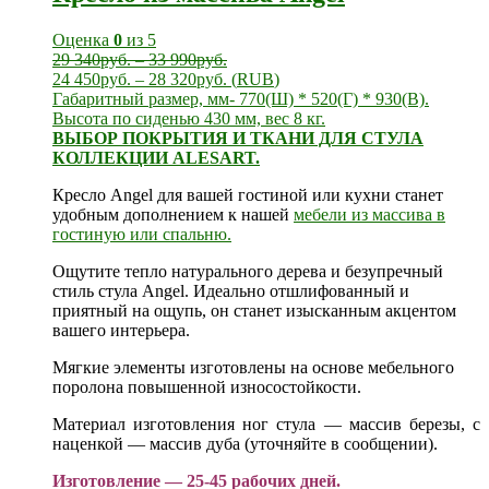
Оценка
0
из 5
29 340
руб.
–
33 990
руб.
24 450
руб.
–
28 320
руб.
(
RUB
)
Габаритный размер, мм- 770(Ш) * 520(Г) * 930(В).
Высота по сиденью 430 мм, вес 8 кг.
ВЫБОР ПОКРЫТИЯ И ТКАНИ ДЛЯ СТУЛА
КОЛЛЕКЦИИ ALESART.
Кресло Angel для вашей гостиной или кухни станет
удобным дополнением к нашей
мебели из массива в
гостиную или спальню.
Ощутите тепло натурального дерева и безупречный
стиль стула Angel. Идеально отшлифованный и
приятный на ощупь, он станет изысканным акцентом
вашего интерьера.
Мягкие элементы изготовлены на основе мебельного
поролона повышенной износостойкости.
Материал изготовления ног стула — массив березы, с
наценкой — массив дуба (уточняйте в сообщении).
Изготовление — 25-45 рабочих дней.