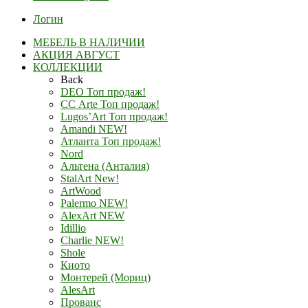
Логин
МЕБЕЛЬ В НАЛИЧИИ
АКЦИЯ АВГУСТ
КОЛЛЕКЦИИ
Back
DEO Топ продаж!
СС Arte Топ продаж!
Lugos’Art Топ продаж!
Amandi NEW!
Атланта Топ продаж!
Nord
Альтена (Анталия)
StalArt New!
ArtWood
Palermo NEW!
AlexArt NEW
Idillio
Charlie NEW!
Shole
Киото
Монтерей (Мориц)
AlesArt
Прованс