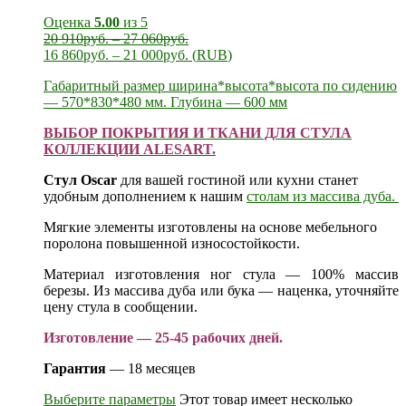
Оценка
5.00
из 5
20 910
руб.
–
27 060
руб.
16 860
руб.
–
21 000
руб.
(
RUB
)
Габаритный размер ширина*высота*высота по сидению
— 570*830*480 мм. Глубина — 600 мм
ВЫБОР ПОКРЫТИЯ И ТКАНИ ДЛЯ СТУЛА
КОЛЛЕКЦИИ ALESART.
Стул Oscar
для вашей гостиной или кухни станет
удобным дополнением к нашим
столам из массива дуба.
Мягкие элементы изготовлены на основе мебельного
поролона повышенной износостойкости.
Материал изготовления ног стула — 100% массив
березы. Из массива дуба или бука — наценка, уточняйте
цену стула в сообщении.
Изготовление — 25-45 рабочих дней.
Гарантия
— 18 месяцев
Выберите параметры
Этот товар имеет несколько