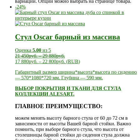
вариаций. Опции можно выбрать на странице товара.
-24%
Стул Oscar барный из массива
Оценка
5.00
из 5
21 450
руб.
–
29 880
руб.
17 880
руб.
–
22 800
руб.
(
RUB
)
Габаритный размер ширина*высота*высота по сидению
— 570*1080*720 мм. Глубина — 590 мм.
ВЫБОР ПОКРЫТИЯ И ТКАНИ ДЛЯ СТУЛА
КОЛЛЕКЦИИ ALESART.
ГЛАВНОЕ ПРЕИМУЩЕСТВО:
можем менять высоту барного стула от 60 до 72 см в
зависимости от высоты Вашей барной стойки. Важно
помнить, при выборе барного стула, что высота от
столешницы барной стойки до сидения стула должна