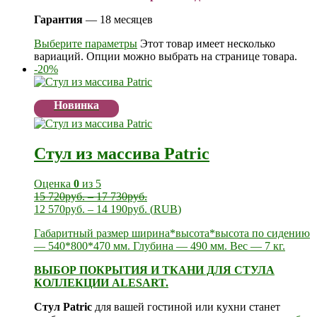
Гарантия
— 18 месяцев
Выберите параметры
Этот товар имеет несколько
вариаций. Опции можно выбрать на странице товара.
-20%
Новинка
Стул из массива Patric
Оценка
0
из 5
15 720
руб.
–
17 730
руб.
12 570
руб.
–
14 190
руб.
(
RUB
)
Габаритный размер ширина*высота*высота по сидению
— 540*800*470 мм. Глубина — 490 мм. Вес — 7 кг.
ВЫБОР ПОКРЫТИЯ И ТКАНИ ДЛЯ СТУЛА
КОЛЛЕКЦИИ ALESART.
Стул Patric
для вашей гостиной или кухни станет