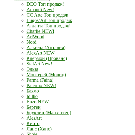
DEO Топ продаж!
Amandi New!
CC Arte Топ продаж
Lugos’Art Топ продаж
Атланта Топ продаж!
Charlie NEW!
ArtWood
Nord
Альтена (Анталия)
AlexArt NEW
Клермон (Прованс)
StalArt New!
Эльза
Монтерей (Мориц)
Parma (Faina)
Palermo NEW!
Баямо
Idillio
Enzo NEW
Берген
Бруклин (Манхэттен)
AlesArt
Киото
Ланс (Ханс)
Shole