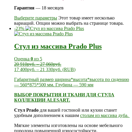
Гарантия
— 18 месяцев
Выберите параметры
Этот товар имеет несколько
вариаций. Опции можно выбрать на странице товара.
-23%
Стул из массива Prado Plus
Оценка
0
из 5
20 910
руб.
–
27 060
руб.
17 400
руб.
–
21 330
руб.
(
RUB
)
Габаритный размер ширина*высота*высота по сидению
— 560*875*500 мм. Глубина — 590 мм
ВЫБОР ПОКРЫТИЯ И ТКАНИ ДЛЯ СТУЛА
КОЛЛЕКЦИИ ALESART.
Стул Prado
для вашей гостиной или кухни станет
удобным дополнением к нашим
столам из массива дуба.
Мягкие элементы изготовлены на основе мебельного
поролона повышенной износостойкости.