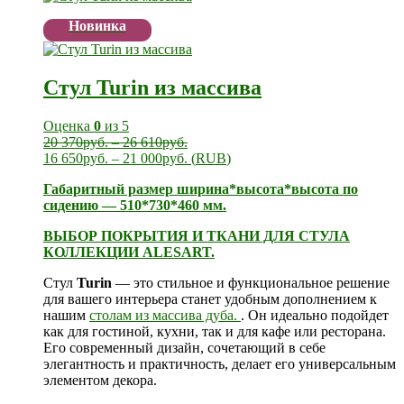
Новинка
Стул Turin из массива
Оценка
0
из 5
20 370
руб.
–
26 610
руб.
16 650
руб.
–
21 000
руб.
(
RUB
)
Габаритный размер ширина*высота*высота по
сидению — 510*730*460 мм.
ВЫБОР ПОКРЫТИЯ И ТКАНИ ДЛЯ СТУЛА
КОЛЛЕКЦИИ ALESART.
Стул
Turin
— это стильное и функциональное решение
для вашего интерьера станет удобным дополнением к
нашим
столам из массива дуба.
. Он идеально подойдет
как для гостиной, кухни, так и для кафе или ресторана.
Его современный дизайн, сочетающий в себе
элегантность и практичность, делает его универсальным
элементом декора.