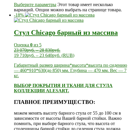
Выберите параметры
Этот товар имеет несколько
вариаций. Опции можно выбрать на странице товара.
-18%
Стул Chicago барный из массива
Оценка
0
из 5
23 070
руб.
–
28 830
руб.
19 710
руб.
–
23 640
руб.
(
RUB
)
Габаритный размер ширина*высота*высота по сидению
— 460*910*630(до 850) мм. Глубина — 470 мм. Вес — 7
кг.
ВЫБОР ПОКРЫТИЯ И ТКАНИ ДЛЯ СТУЛА
КОЛЛЕКЦИИ ALESART.
ГЛАВНОЕ ПРЕИМУЩЕСТВО:
можем менять высоту барного стула от 55 до 100 см в
зависимости от высоты Вашей барной стойки. Важно
помнить, при выборе барного стула, что высота от
столешницы барной стойки до сидения стула должна