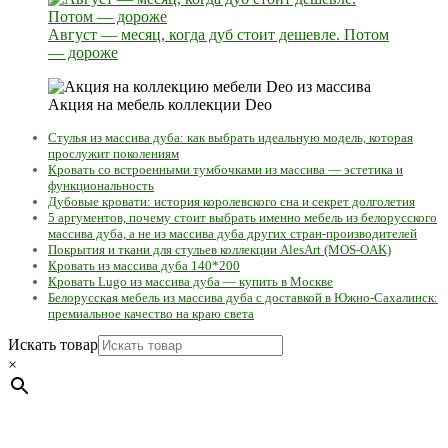
Август — месяц, когда дуб стоит дешевле. Потом
— дороже
Акция на мебель коллекции Deo
Стулья из массива дуба: как выбрать идеальную модель, которая
прослужит поколениям
Кровать со встроенными тумбочками из массива — эстетика и
функциональность
Дубовые кровати: история королевского сна и секрет долголетия
5 аргументов, почему стоит выбрать именно мебель из белорусского
массива дуба, а не из массива дуба других стран-производителей
Покрытия и ткани для стульев коллекции AlesArt (MOS-OAK)
Кровать из массива дуба 140*200
Кровать Lugo из массива дуба — купить в Москве
Белорусская мебель из массива дуба с доставкой в Южно-Сахалинск:
премиальное качество на краю света
Искать товар
×
Мебель натуральная из массива дуба в скандинавском
стиле с экологичным покрытием.
Юр. лицо Частное