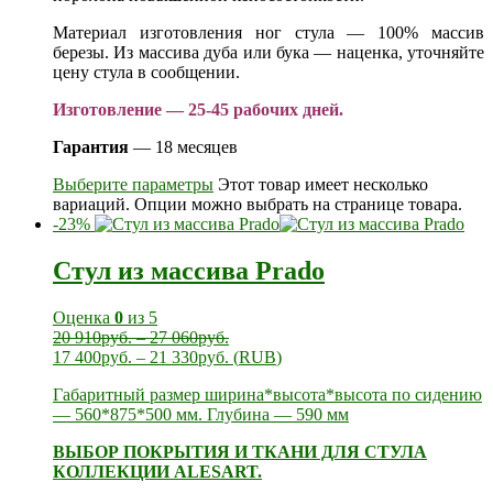
Материал изготовления ног стула — 100% массив
березы. Из массива дуба или бука — наценка, уточняйте
цену стула в сообщении.
Изготовление — 25-45 рабочих дней.
Гарантия
— 18 месяцев
Выберите параметры
Этот товар имеет несколько
вариаций. Опции можно выбрать на странице товара.
-23%
Стул из массива Prado
Оценка
0
из 5
20 910
руб.
–
27 060
руб.
17 400
руб.
–
21 330
руб.
(
RUB
)
Габаритный размер ширина*высота*высота по сидению
— 560*875*500 мм. Глубина — 590 мм
ВЫБОР ПОКРЫТИЯ И ТКАНИ ДЛЯ СТУЛА
КОЛЛЕКЦИИ ALESART.