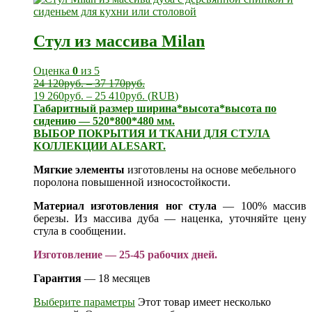
Стул из массива Milan
Оценка
0
из 5
24 120
руб.
–
37 170
руб.
19 260
руб.
–
25 410
руб.
(
RUB
)
Габаритный размер ширина*высота*высота по
сидению — 520*800*480 мм.
ВЫБОР ПОКРЫТИЯ И ТКАНИ ДЛЯ СТУЛА
КОЛЛЕКЦИИ ALESART.
Мягкие элементы
изготовлены на основе мебельного
поролона повышенной износостойкости.
Материал изготовления ног стула
— 100% массив
березы. Из массива дуба — наценка, уточняйте цену
стула в сообщении.
Изготовление — 25-45 рабочих дней.
Гарантия
— 18 месяцев
Выберите параметры
Этот товар имеет несколько