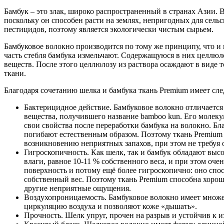
Бамбук – это злак, широко распространенный в странах Азии. 
поскольку он способен расти на землях, непригодных для сельс
пестицидов, поэтому является экологически чистым сырьем.
Бамбуковое волокно производится по тому же принципу, что и
часть стебля бамбука измельчают. Содержащуюся в них целлюло
веществ. После этого целлюлозу из раствора осаждают в виде 
ткани.
Благодаря сочетанию шелка и бамбука ткань Premium имеет сл
Бактерицидное действие. Бамбуковое волокно отличается
вещества, получившего название bamboo kun. Его молеку
свои свойства после переработки бамбука на волокно. Бл
погибают естественным образом. Поэтому ткань Premium
возникновению неприятных запахов, при этом не требуя
Гигроскопичность. Как шелк, так и бамбук обладают выс
влаги, равное 10-11 % собственного веса, и при этом оч
поверхность и потому ещё более гигроскопично: оно спо
собственный вес. Поэтому ткань Premium способна хорош
другие неприятные ощущения.
Воздухопроницаемость. Бамбуковое волокно имеет множе
циркуляцию воздуха и позволяют коже «дышать».
Прочность. Шелк упруг, прочен на разрыв и устойчив к 