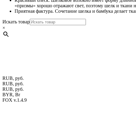
Красивый блеск. Шелковое волокно имеет форму длинной
«призмы» хорошо отражают свет, поэтому шелк и ткани н
Приятная фактура. Сочетание шелка и бамбука делает тка
Искать товар
×
Мебель натуральная из массива дуба в скандинавском стил
ул. Калиновского, 32/4 Номер в Реестре: за №737304 Рег. ном
Фото изделий на сайте помогает лучше сориентироваться при 
публичной офертой.
Экран монитора может не передавать цвет
RUB, руб.
RUB, руб.
RUB, руб.
BYR, Br
FOX v.1.4.9
Цены на сайте указаны в белорусских и российских рублях.
Друзья, присоединяйтесь к нам в социальных сетях:
Instargam
#mosoak