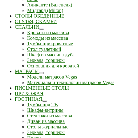
Аликанте (Валенсия)
Мидгард (Milton)
СТОЛЫ ОБЕДЕННЫЕ
СТУЛЬЯ, СКАМЬИ
СПАЛЬНИ
Кровати из массива
Комоды из массива
Тумбы прикроватные
Стол туалетный
Шкаф из массива дуба
Зеркала, торшеры
Основания для кроватей
МАТРАСЫ
Модели матрасов Vegas
Материалы и технологии матрасов Vegas
ПИСЬМЕННЫЕ СТОЛЫ
ПРИХОЖАЯ
ГОСТИНАЯ
Тумбы под ТВ
Шкафы-витрины
Стеллажи из массива
Диван из массива
Столы журнальные
Зеркала, торшеры
Полки