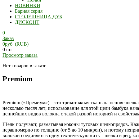
НОВИНКИ
Барная серия
СТОЛЕШНИЦА ДУБ
ДИСКОНТ
0
Заказ
0
руб.
(RUB)
0 шт
Просмотр заказа
Нет товаров в заказе.
Premium
Premium («Премиум») – это трикотажная ткань на основе шелка
несколько тысяч лет; использование для этой цели бамбука нача
ценнейших видов волокна с такой разной историей и свойства
Шелк получают, разматывая коконы тутовых шелкопрядов. Кажд
неравномерно по толщине (от 5 до 10 микрон), и потому непри
волокон соединяют в одну техническую нить – шелк-сырец, кот