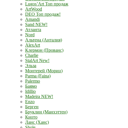
Lugos’Art Топ продаж
ArtWood
DEO Топ продаж!
Amandi
Sand NEW!
Атланта
Nord
Альтена (Анталия)
AlexArt
Клермон (Прованс)
Charlie
StalArt New!
Эльза
Монтерей (Мориц)
Parma (Faina)
Palermo
Баямо
Idillio
Madeira NEW!
Enzo
Берген
Бруклин (Манхэттен)
Киото
Ланс (Ханс)
Shole