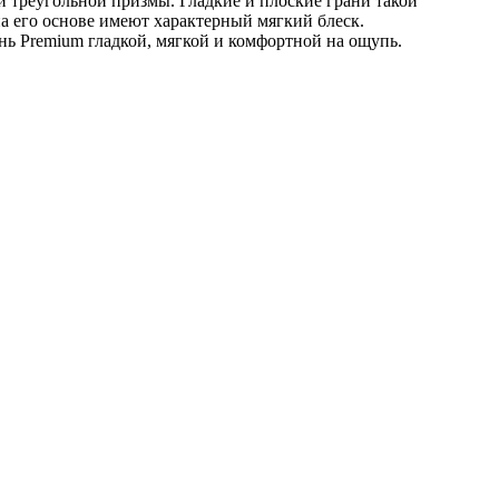
 треугольной призмы. Гладкие и плоские грани такой
а его основе имеют характерный мягкий блеск.
нь Premium гладкой, мягкой и комфортной на ощупь.
е с экологичным покрытием.
Юр. лицо Частное предприятие "Мо
ер ЕГР: 291841340 УНП: 291841340 Рег. орган: Пинским ГИК
выборе того или иного индивидуального изделия.
Предоставленна
овые оттенки материалов.