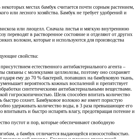
В некоторых местах бамбук считается почти сорным растением,
кого или лесного хозяйства. Бамбук не требует удобрений и
 вискоза или лиоцелл. Сначала листья и мягкую внутреннюю
зу переводят в растворенное состояние и отделяют от других
тонких волокон, которые и используются для производства
едующие свойства:
 присутствием естественного антибактериального агента –
лы связаны с молекулами целлюлозы, поэтому оно сохраняет
агодаря ему до 70 % бактерий, попавших на бамбуковую ткань,
 уменьшает вероятность кожных воспалений и препятствует
 обработки синтетическими антибактериальными веществами.
окой гигроскопичностью. Шелк способен впитать количество
ень быстро сохнет. Бамбуковое волокно же имеет пористую
собно удерживать количество воды, в 3 раза превышающее его
о впитывать и быстро испарять влагу, предотвращая потение и
ство пустот и пор, которые обеспечивают свободную
изгибам, а бамбук отличается выдающейся износостойкостью.