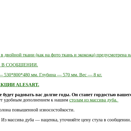
а в двойной ткани (как на фото ткань и экокожа) предусмотрена 
 В СООБЩЕНИИ.
 530*800*480 мм. Глубина — 570 мм. Вес — 8 кг.
КЦИИ ALESART.
ое будет радовать вас долгие годы. Он станет гордостью ваш
нет удобным дополнением к нашим
столам из массива дуба.
ролона повышенной износостойкости.
 Из массива дуба — наценка, уточняйте цену стула в сообщении.