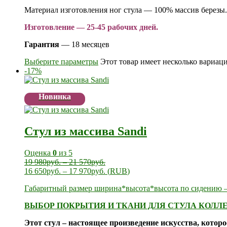
Материал изготовления ног стула — 100% массив березы.
Изготовление — 25-45 рабочих дней.
Гарантия
— 18 месяцев
Выберите параметры
Этот товар имеет несколько вариац
-17%
Новинка
Стул из массива Sandi
Оценка
0
из 5
19 980
руб.
–
21 570
руб.
16 650
руб.
–
17 970
руб.
(
RUB
)
Габаритный размер ширина*высота*высота по сидению —
ВЫБОР ПОКРЫТИЯ И ТКАНИ ДЛЯ СТУЛА КОЛЛЕ
Этот стул – настоящее произведение искусства, котор