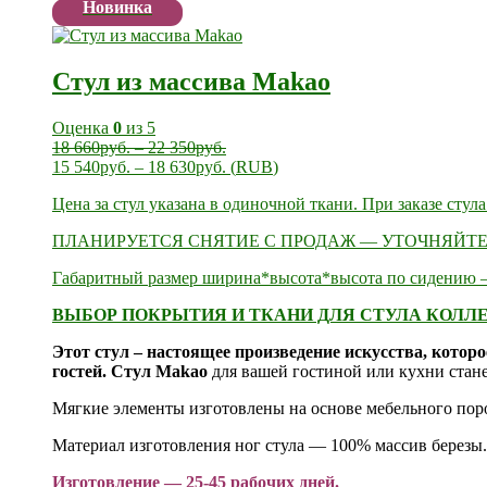
Новинка
Стул из массива Makao
Оценка
0
из 5
18 660
руб.
–
22 350
руб.
15 540
руб.
–
18 630
руб.
(
RUB
)
Цена за стул указана в одиночной ткани. При заказе стул
ПЛАНИРУЕТСЯ СНЯТИЕ С ПРОДАЖ — УТОЧНЯЙТЕ
Габаритный размер ширина*высота*высота по сидению —
ВЫБОР ПОКРЫТИЯ И ТКАНИ ДЛЯ СТУЛА КОЛЛЕ
Этот стул – настоящее произведение искусства, котор
гостей. Стул Makao
для вашей гостиной или кухни ста
Мягкие элементы изготовлены на основе мебельного по
Материал изготовления ног стула — 100% массив березы.
Изготовление — 25-45 рабочих дней.