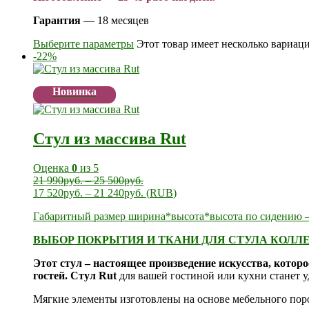
Гарантия
— 18 месяцев
Выберите параметры
Этот товар имеет несколько вариац
-22%
Новинка
Стул из массива Rut
Оценка
0
из 5
21 990
руб.
–
25 500
руб.
17 520
руб.
–
21 240
руб.
(
RUB
)
Габаритный размер ширина*высота*высота по сидению —
ВЫБОР ПОКРЫТИЯ И ТКАНИ ДЛЯ СТУЛА КОЛЛЕ
Этот стул – настоящее произведение искусства, котор
гостей. Стул Rut
для вашей гостиной или кухни станет
Мягкие элементы изготовлены на основе мебельного по