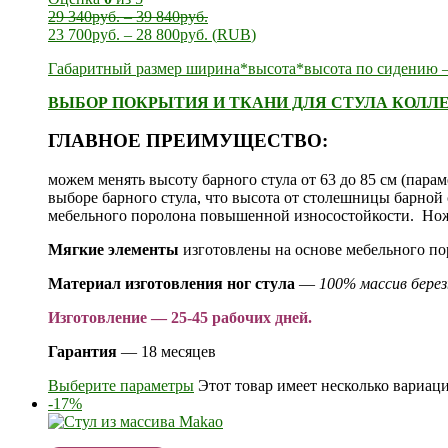
29 340
руб.
–
39 840
руб.
23 700
руб.
–
28 800
руб.
(
RUB
)
Габаритный размер ширина*высота*высота по сидению —
ВЫБОР ПОКРЫТИЯ И ТКАНИ ДЛЯ СТУЛА КОЛЛЕ
ГЛАВНОЕ ПРЕИМУЩЕСТВО:
можем менять высоту барного стула от 63 до 85 см (пара
выборе барного стула, что высота от столешницы барной 
мебельного поролона повышенной износостойкости. Ножк
Мягкие элементы
изготовлены на основе мебельного п
Материал изготовления ног стула
—
100% массив бере
Изготовление — 25-45 рабочих дней.
Гарантия
— 18 месяцев
Выберите параметры
Этот товар имеет несколько вариац
-17%