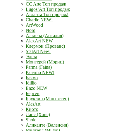
CC Arte Топ продаж
Lugos’Art Топ продаж
Атланта Топ продаж!
Charlie NEW!
ArtWood
Nord
Альтена (Анталия)
AlexArt NEW
Клермон (Прованс)
StalArt New!
Эльза
Монтерей (Мориц)
Parma (Faina)
Palermo NEW!
Баямо
Idillio
Enzo NEW
Берген
Бруклин (Манхэттен)
AlesArt
Киото
Ланс (Ханс)
Shole
Аликанте (Валенсия)
Мидгард (Milton)