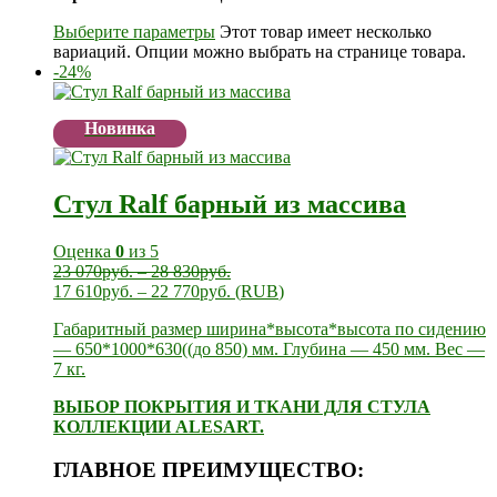
Выберите параметры
Этот товар имеет несколько
вариаций. Опции можно выбрать на странице товара.
-24%
Новинка
Стул Ralf барный из массива
Оценка
0
из 5
23 070
руб.
–
28 830
руб.
17 610
руб.
–
22 770
руб.
(
RUB
)
Габаритный размер ширина*высота*высота по сидению
— 650*1000*630((до 850) мм. Глубина — 450 мм. Вес —
7 кг.
ВЫБОР ПОКРЫТИЯ И ТКАНИ ДЛЯ СТУЛА
КОЛЛЕКЦИИ ALESART.
ГЛАВНОЕ ПРЕИМУЩЕСТВО: