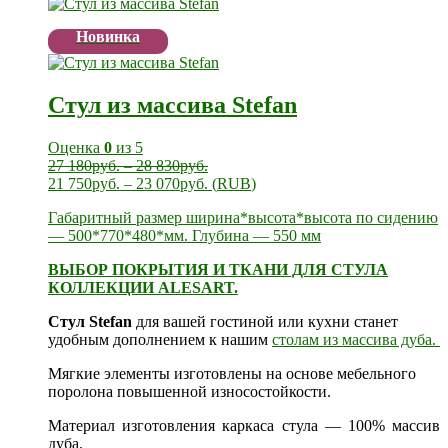
Новинка
Стул из массива Stefan
Оценка
0
из 5
27 180
руб.
–
28 830
руб.
21 750
руб.
–
23 070
руб.
(
RUB
)
Габаритный размер ширина*высота*высота по сидению
— 500*770*480*мм. Глубина — 550 мм
ВЫБОР ПОКРЫТИЯ И ТКАНИ ДЛЯ СТУЛА
КОЛЛЕКЦИИ ALESART.
Стул Stefan
для вашей гостиной или кухни станет
удобным дополнением к нашим
столам из массива дуба.
Мягкие элементы изготовлены на основе мебельного
поролона повышенной износостойкости.
Материал изготовления каркаса стула — 100% массив
дуба.