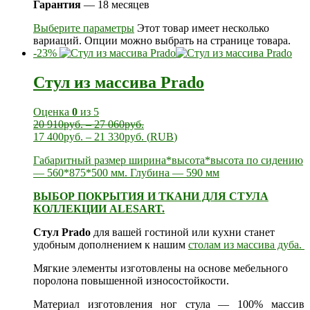
Гарантия
— 18 месяцев
Выберите параметры
Этот товар имеет несколько
вариаций. Опции можно выбрать на странице товара.
-23%
Стул из массива Prado
Оценка
0
из 5
20 910
руб.
–
27 060
руб.
17 400
руб.
–
21 330
руб.
(
RUB
)
Габаритный размер ширина*высота*высота по сидению
— 560*875*500 мм. Глубина — 590 мм
ВЫБОР ПОКРЫТИЯ И ТКАНИ ДЛЯ СТУЛА
КОЛЛЕКЦИИ ALESART.
Стул Prado
для вашей гостиной или кухни станет
удобным дополнением к нашим
столам из массива дуба.
Мягкие элементы изготовлены на основе мебельного
поролона повышенной износостойкости.
Материал изготовления ног стула — 100% массив