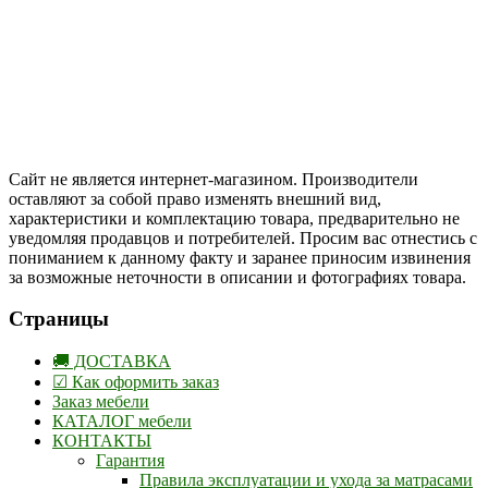
Цены на сайте указаны в белорусских и российских рублях.
Друзья, присоединяйтесь к нам в социальных сетях:
Instargam
#mosoak
Одноклассники
Сайт не является интернет-магазином. Производители
оставляют за собой право изменять внешний вид,
характеристики и комплектацию товара, предварительно не
уведомляя продавцов и потребителей. Просим вас отнестись с
пониманием к данному факту и заранее приносим извинения
за возможные неточности в описании и фотографиях товара.
Страницы
🚚 ДОСТАВКА
☑ Как оформить заказ
Заказ мебели
КАТАЛОГ мебели
КОНТАКТЫ
Гарантия
Правила эксплуатации и ухода за матрасами