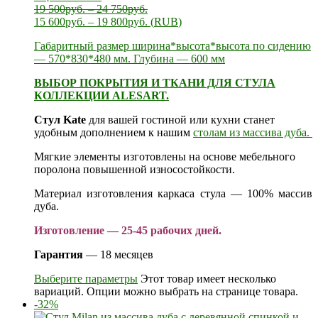
19 500
руб.
–
24 750
руб.
15 600
руб.
–
19 800
руб.
(
RUB
)
Габаритный размер ширина*высота*высота по сидению
— 570*830*480 мм. Глубина — 600 мм
ВЫБОР ПОКРЫТИЯ И ТКАНИ ДЛЯ СТУЛА
КОЛЛЕКЦИИ ALESART.
Стул Kate
для вашей гостиной или кухни станет
удобным дополнением к нашим
столам из массива дуба.
Мягкие элементы изготовлены на основе мебельного
поролона повышенной износостойкости.
Материал изготовления каркаса стула — 100% массив
дуба.
Изготовление — 25-45 рабочих дней.
Гарантия
— 18 месяцев
Выберите параметры
Этот товар имеет несколько
вариаций. Опции можно выбрать на странице товара.
-32%