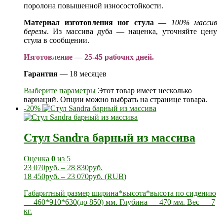
поролона повышенной износостойкости.
Материал изготовления ног стула
—
100% массив
березы
. Из массива дуба — наценка, уточняйте цену
стула в сообщении.
Изготовление — 25-45 рабочих дней.
Гарантия
— 18 месяцев
Выберите параметры
Этот товар имеет несколько
вариаций. Опции можно выбрать на странице товара.
-20%
Стул Sandra барный из массива
Оценка
0
из 5
23 070
руб.
–
28 830
руб.
18 450
руб.
–
23 070
руб.
(
RUB
)
Габаритный размер ширина*высота*высота по сидению
— 460*910*630(до 850) мм. Глубина — 470 мм. Вес — 7
кг.