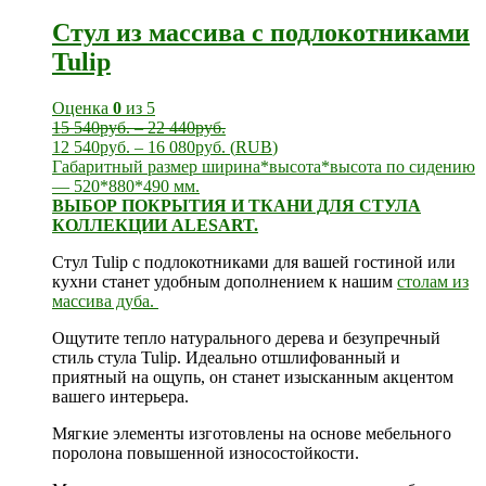
Стул из массива с подлокотниками
Tulip
Оценка
0
из 5
15 540
руб.
–
22 440
руб.
12 540
руб.
–
16 080
руб.
(
RUB
)
Габаритный размер ширина*высота*высота по сидению
— 520*880*490 мм.
ВЫБОР ПОКРЫТИЯ И ТКАНИ ДЛЯ СТУЛА
КОЛЛЕКЦИИ ALESART.
Стул Tulip с подлокотниками для вашей гостиной или
кухни станет удобным дополнением к нашим
столам из
массива дуба.
Ощутите тепло натурального дерева и безупречный
стиль стула Tulip. Идеально отшлифованный и
приятный на ощупь, он станет изысканным акцентом
вашего интерьера.
Мягкие элементы изготовлены на основе мебельного
поролона повышенной износостойкости.