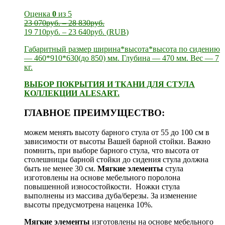
Оценка
0
из 5
23 070
руб.
–
28 830
руб.
19 710
руб.
–
23 640
руб.
(
RUB
)
Габаритный размер ширина*высота*высота по сидению
— 460*910*630(до 850) мм. Глубина — 470 мм. Вес — 7
кг.
ВЫБОР ПОКРЫТИЯ И ТКАНИ ДЛЯ СТУЛА
КОЛЛЕКЦИИ ALESART.
ГЛАВНОЕ ПРЕИМУЩЕСТВО:
можем менять высоту барного стула от 55 до 100 см в
зависимости от высоты Вашей барной стойки. Важно
помнить, при выборе барного стула, что высота от
столешницы барной стойки до сидения стула должна
быть не менее 30 см.
Мягкие элементы
стула
изготовлены на основе мебельного поролона
повышенной износостойкости. Ножки стула
выполнены из массива дуба/березы. За изменение
высоты предусмотрена наценка 10%.
Мягкие элементы
изготовлены на основе мебельного