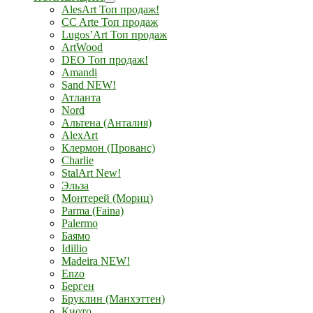
AlesArt Топ продаж!
CC Arte Топ продаж
Lugos’Art Топ продаж
ArtWood
DEO Топ продаж!
Amandi
Sand NEW!
Атланта
Nord
Альтена (Анталия)
AlexArt
Клермон (Прованс)
Charlie
StalArt New!
Эльза
Монтерей (Мориц)
Parma (Faina)
Palermo
Баямо
Idillio
Madeira NEW!
Enzo
Берген
Бруклин (Манхэттен)
Киото