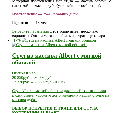
Материал изготовления ног стула — массив березы, с
наценкой — массив дуба (уточняйте в сообщении).
Изготовление — 25-45 рабочих дней.
Гарантия
— 18 месяцев
Выберите параметры
Этот товар имеет несколько
вариаций. Опции можно выбрать на странице товара.
-17%
Стул из массива Albert с мягкой
обивкой
Оценка
0
из 5
20 850
руб.
–
30 780
руб.
17 370
руб.
–
25 680
руб.
(
RUB
)
Стул Albert с мягкой обивкой для вашей гостиной или
кухни станет удобным дополнением к нашим
столам из
массива дуба.
ВЫБОР ПОКРЫТИЯ И ТКАНИ ДЛЯ СТУЛА
КОЛЛЕКЦИИ ALESART.