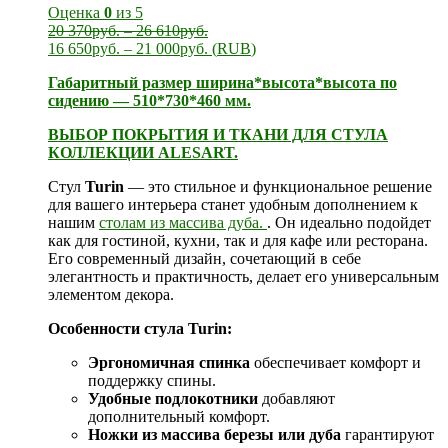
Оценка
0
из 5
20 370
руб.
–
26 610
руб.
16 650
руб.
–
21 000
руб.
(
RUB
)
Габаритный размер ширина*высота*высота по
сидению — 510*730*460 мм.
ВЫБОР ПОКРЫТИЯ И ТКАНИ ДЛЯ СТУЛА
КОЛЛЕКЦИИ ALESART.
Стул
Turin
— это стильное и функциональное решение
для вашего интерьера станет удобным дополнением к
нашим
столам из массива дуба.
. Он идеально подойдет
как для гостиной, кухни, так и для кафе или ресторана.
Его современный дизайн, сочетающий в себе
элегантность и практичность, делает его универсальным
элементом декора.
Особенности стула Turin:
Эргономичная спинка
обеспечивает комфорт и
поддержку спины.
Удобные подлокотники
добавляют
дополнительный комфорт.
Ножки из массива березы или дуба
гарантируют