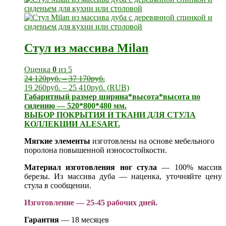
Стул из массива Milan
Оценка
0
из 5
24 120
руб.
–
37 170
руб.
19 260
руб.
–
25 410
руб.
(
RUB
)
Габаритный размер ширина*высота*высота по
сидению — 520*800*480 мм.
ВЫБОР ПОКРЫТИЯ И ТКАНИ ДЛЯ СТУЛА
КОЛЛЕКЦИИ ALESART.
Мягкие элементы
изготовлены на основе мебельного
поролона повышенной износостойкости.
Материал изготовления ног стула
— 100% массив
березы. Из массива дуба — наценка, уточняйте цену
стула в сообщении.
Изготовление — 25-45 рабочих дней.
Гарантия
— 18 месяцев