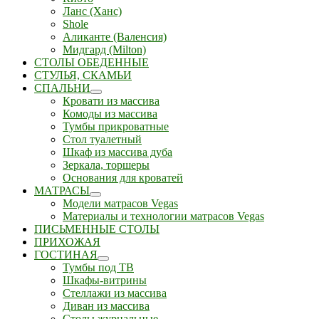
Ланс (Ханс)
Shole
Аликанте (Валенсия)
Мидгард (Milton)
СТОЛЫ ОБЕДЕННЫЕ
СТУЛЬЯ, СКАМЬИ
СПАЛЬНИ
Кровати из массива
Комоды из массива
Тумбы прикроватные
Стол туалетный
Шкаф из массива дуба
Зеркала, торшеры
Основания для кроватей
МАТРАСЫ
Модели матрасов Vegas
Материалы и технологии матрасов Vegas
ПИСЬМЕННЫЕ СТОЛЫ
ПРИХОЖАЯ
ГОСТИНАЯ
Тумбы под ТВ
Шкафы-витрины
Стеллажи из массива
Диван из массива
Столы журнальные