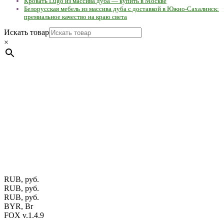
Кровать Lugo из массива дуба — купить в Москве
Белорусская мебель из массива дуба с доставкой в Южно-Сахалинск:
премиальное качество на краю света
Искать товар
×
Мебель натуральная из массива дуба в скандинавском
стиле с экологичным покрытием.
Юр. лицо Частное
предприятие "Мос-оак "(Офис - Беларусь, г. Пинск , ул.
Калиновского, 32/4 Номер в Реестре: за №737304 Рег. номер
ЕГР: 291841340 УНП: 291841340 Рег. орган: Пинским ГИК
Фото изделий на сайте помогает лучше сориентироваться при
выборе того или иного индивидуального изделия.
Предоставленная на сайте информация не является публичной
офертой.
Экран монитора может не передавать цветовые
оттенки материалов.
RUB, руб.
RUB, руб.
RUB, руб.
BYR, Br
FOX v.1.4.9