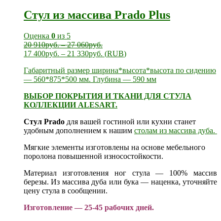
Стул из массива Prado Plus
Оценка
0
из 5
20 910
руб.
–
27 060
руб.
17 400
руб.
–
21 330
руб.
(
RUB
)
Габаритный размер ширина*высота*высота по сидению
— 560*875*500 мм. Глубина — 590 мм
ВЫБОР ПОКРЫТИЯ И ТКАНИ ДЛЯ СТУЛА
КОЛЛЕКЦИИ ALESART.
Стул Prado
для вашей гостиной или кухни станет
удобным дополнением к нашим
столам из массива дуба.
Мягкие элементы изготовлены на основе мебельного
поролона повышенной износостойкости.
Материал изготовления ног стула — 100% массив
березы. Из массива дуба или бука — наценка, уточняйте
цену стула в сообщении.
Изготовление — 25-45 рабочих дней.