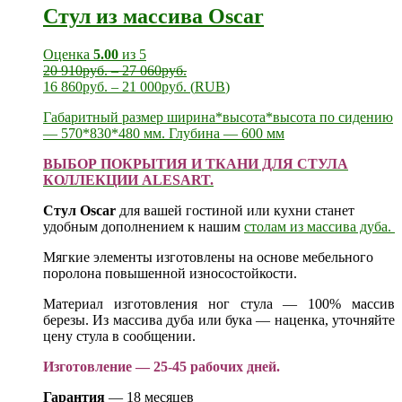
Стул из массива Oscar
Оценка
5.00
из 5
20 910
руб.
–
27 060
руб.
16 860
руб.
–
21 000
руб.
(
RUB
)
Габаритный размер ширина*высота*высота по сидению
— 570*830*480 мм. Глубина — 600 мм
ВЫБОР ПОКРЫТИЯ И ТКАНИ ДЛЯ СТУЛА
КОЛЛЕКЦИИ ALESART.
Стул Oscar
для вашей гостиной или кухни станет
удобным дополнением к нашим
столам из массива дуба.
Мягкие элементы изготовлены на основе мебельного
поролона повышенной износостойкости.
Материал изготовления ног стула — 100% массив
березы. Из массива дуба или бука — наценка, уточняйте
цену стула в сообщении.
Изготовление — 25-45 рабочих дней.
Гарантия
— 18 месяцев