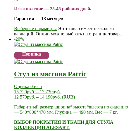
Изготовление — 25-45 рабочих дней.
Гарантия
— 18 месяцев
Выберите параметры
Этот товар имеет несколько
вариаций. Опции можно выбрать на странице товара.
-20%
Новинка
Стул из массива Patric
Оценка
0
из 5
15 720
руб.
–
17 730
руб.
12 570
руб.
–
14 190
руб.
(
RUB
)
Габаритный размер ширина*высота*высота по сидению
— 540*800*470 мм. Глубина — 490 мм. Вес — 7 кг.
ВЫБОР ПОКРЫТИЯ И ТКАНИ ДЛЯ СТУЛА
КОЛЛЕКЦИИ ALESART.