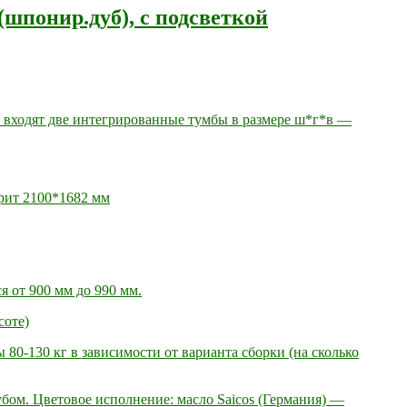
(шпонир.дуб), с подсветкой
ю входят две интегрированные тумбы в размере ш*г*в —
арит 2100*1682 мм
я от 900 мм до 990 мм.
соте)
ы 80-130 кг в зависимости от варианта сборки (на сколько
ом. Цветовое исполнение: масло Saicos (Германия) —