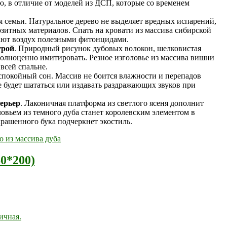
, в отличие от моделей из ДСП, которые со временем
 семьи. Натуральное дерево не выделяет вредных испарений,
зитных материалов. Спать на кровати из массива сибирской
ают воздух полезными фитонцидами.
урой
. Природный рисунок дубовых волокон, шелковистая
полноценно имитировать. Резное изголовье из массива вишни
всей спальне.
спокойный сон. Массив не боится влажности и перепадов
е будет шататься или издавать раздражающих звуков при
ерьер
. Лаконичная платформа из светлого ясеня дополнит
овьем из темного дуба станет королевским элементом в
крашенного бука подчеркнет экостиль.
60*200)
ичная.