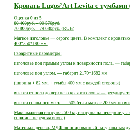
Кровать Lugos’Art Levita с тумбами 
Оценка
0
из 5
80 460
руб.
–
90 570
руб.
70 800
руб.
–
79 680
руб.
(
RUB
)
Мягкое изголовье — серого цвета. В комплект с кровать
400*350*190 мм.
Габаритные параметры:
изголовье под прямым углом к поверхности пола, — габ
изголовье под углом, — габарит 2170*1682 мм
(ширина + 82 мм. + тумбы 400 мм с каждой стороны)
высота от пола до верхнего края изголовья — регулируетс
высота спального места — 505 (если матрас 200 мм по вы
Максимальная нагрузка: 500 кг, нагрузка на передние угл
спрятана передняя опора)
Материал: дерево, МДФ шпонированный натуральным дуб