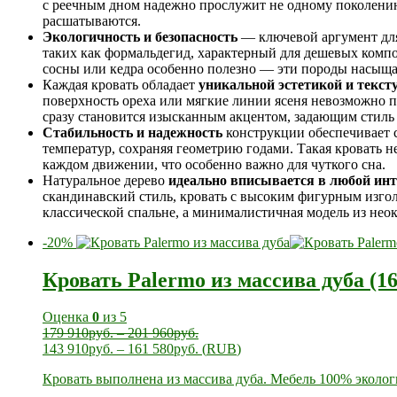
с реечным дном надежно прослужит не одному поколению
расшатываются.
Экологичность и безопасность
— ключевой аргумент для
таких как формальдегид, характерный для дешевых компо
сосны или кедра особенно полезно — эти породы насыщ
Каждая кровать обладает
уникальной эстетикой и текст
поверхность ореха или мягкие линии ясеня невозможно 
сразу становится изысканным акцентом, задающим стиль 
Стабильность и надежность
конструкции обеспечивает 
температур, сохраняя геометрию годами. Такая кровать н
каждом движении, что особенно важно для чуткого сна.
Натуральное дерево
идеально вписывается в любой инт
скандинавский стиль, кровать с высоким фигурным изгол
классической спальне, а минималистичная модель из нео
-20%
Кровать Palermo из массива дуба (1
Оценка
0
из 5
179 910
руб.
–
201 960
руб.
143 910
руб.
–
161 580
руб.
(
RUB
)
Кровать выполнена из массива дуба. Мебель 100% эколог