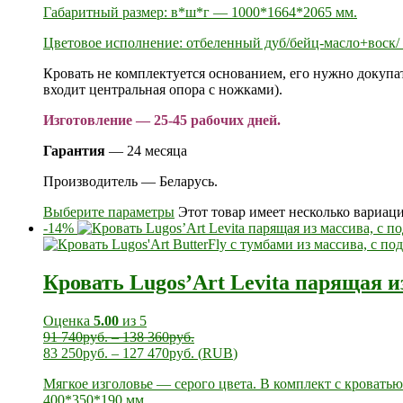
Габаритный размер: в*ш*г — 1000*1664*2065 мм.
Цветовое исполнение: отбеленный дуб/бейц-масло+воск/ 
Кровать не комплектуется основанием, его нужно докупат
входит центральная опора с ножками).
Изготовление — 25-45 рабочих дней.
Гарантия
— 24 месяца
Производитель — Беларусь.
Выберите параметры
Этот товар имеет несколько вариац
-14%
Кровать Lugos’Art Levita парящая и
Оценка
5.00
из 5
91 740
руб.
–
138 360
руб.
83 250
руб.
–
127 470
руб.
(
RUB
)
Мягкое изголовье — серого цвета. В комплект с кровать
400*350*190 мм.