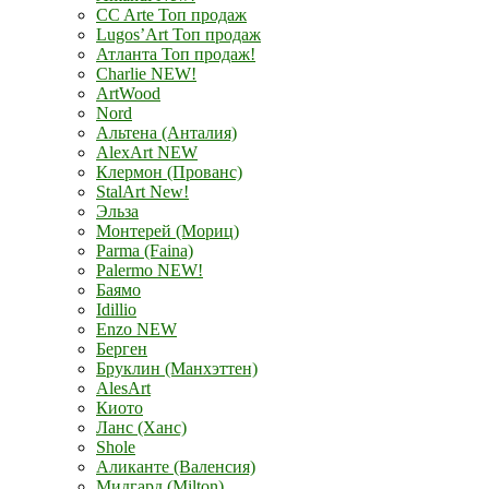
CC Arte Топ продаж
Lugos’Art Топ продаж
Атланта Топ продаж!
Charlie NEW!
ArtWood
Nord
Альтена (Анталия)
AlexArt NEW
Клермон (Прованс)
StalArt New!
Эльза
Монтерей (Мориц)
Parma (Faina)
Palermo NEW!
Баямо
Idillio
Enzo NEW
Берген
Бруклин (Манхэттен)
AlesArt
Киото
Ланс (Ханс)
Shole
Аликанте (Валенсия)
Мидгард (Milton)