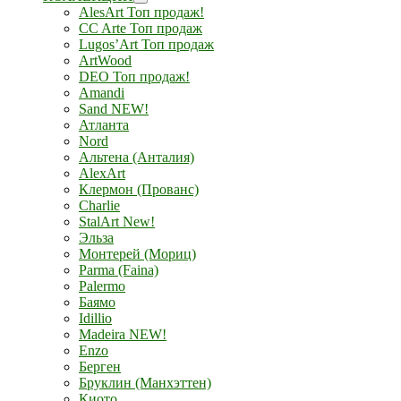
AlesArt Топ продаж!
CC Arte Топ продаж
Lugos’Art Топ продаж
ArtWood
DEO Топ продаж!
Amandi
Sand NEW!
Атланта
Nord
Альтена (Анталия)
AlexArt
Клермон (Прованс)
Charlie
StalArt New!
Эльза
Монтерей (Мориц)
Parma (Faina)
Palermo
Баямо
Idillio
Madeira NEW!
Enzo
Берген
Бруклин (Манхэттен)
Киото