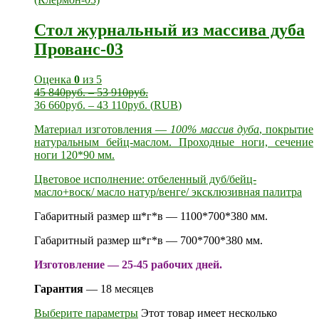
Стол журнальный из массива дуба
Прованс-03
Оценка
0
из 5
45 840
руб.
–
53 910
руб.
36 660
руб.
–
43 110
руб.
(
RUB
)
Материал изготовления —
100% массив дуба
, покрытие
натуральным бейц-маслом. Проходные ноги, сечение
ноги 120*90 мм.
Цветовое исполнение: отбеленный дуб/бейц-
масло+воск/ масло натур/венге/ эксклюзивная палитра
Габаритный размер ш*г*в — 1100*700*380 мм.
Габаритный размер ш*г*в — 700*700*380 мм.
Изготовление — 25-45 рабочих дней.
Гарантия
— 18 месяцев
Выберите параметры
Этот товар имеет несколько