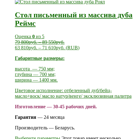
Стол письменный из массива дуба
Реймс
Оценка
0
из 5
79 800
руб.
–
89 550
руб.
63 810
руб.
–
71 610
руб.
(
RUB
)
Габаритные размеры:
высота — 750 мм;
глубина — 700 мм;
ширина — 1400 мм.
Цветовое исполнение: отбеленный дуб/бейц-
масло+воск/ масло натур/венге/ эксклюзивная палитра
Изготовление — 30-45 рабочих дней.
Гарантия
— 24 месяца
Производитель — Беларусь.
Выберите параметры
Этот товар имеет несколько