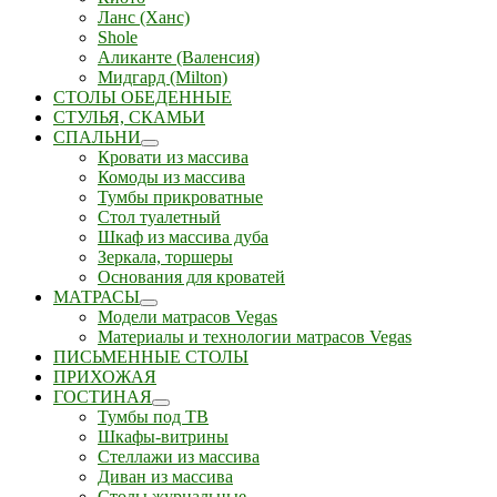
Ланс (Ханс)
Shole
Аликанте (Валенсия)
Мидгард (Milton)
СТОЛЫ ОБЕДЕННЫЕ
СТУЛЬЯ, СКАМЬИ
СПАЛЬНИ
Кровати из массива
Комоды из массива
Тумбы прикроватные
Стол туалетный
Шкаф из массива дуба
Зеркала, торшеры
Основания для кроватей
МАТРАСЫ
Модели матрасов Vegas
Материалы и технологии матрасов Vegas
ПИСЬМЕННЫЕ СТОЛЫ
ПРИХОЖАЯ
ГОСТИНАЯ
Тумбы под ТВ
Шкафы-витрины
Стеллажи из массива
Диван из массива
Столы журнальные