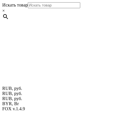
Искать товар
×
Мебель натуральная из массива дуба в скандинавском
стиле с экологичным покрытием.
Юр. лицо Частное
предприятие "Мос-оак "(Офис - Беларусь, г. Пинск , ул.
Калиновского, 32/4 Номер в Реестре: за №737304 Рег. номер
ЕГР: 291841340 УНП: 291841340 Рег. орган: Пинским ГИК
Фото изделий на сайте помогает лучше сориентироваться при
выборе того или иного индивидуального изделия.
Предоставленная на сайте информация не является публичной
офертой.
Экран монитора может не передавать цветовые
оттенки материалов.
RUB, руб.
RUB, руб.
RUB, руб.
BYR, Br
FOX v.1.4.9
Цены на сайте указаны в белорусских и российских рублях.