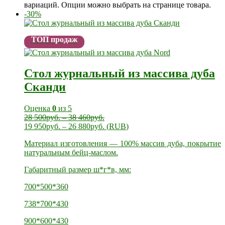
вариаций. Опции можно выбрать на странице товара.
-30%
ТОП продаж
Стол журнальный из массива дуба
Сканди
Оценка
0
из 5
28 500
руб.
–
38 460
руб.
19 950
руб.
–
26 880
руб.
(
RUB
)
Материал изготовления — 100% массив дуба, покрытие
натуральным бейц-маслом.
Габаритный размер ш*г*в, мм:
700*500*360
738*700*430
900*600*430