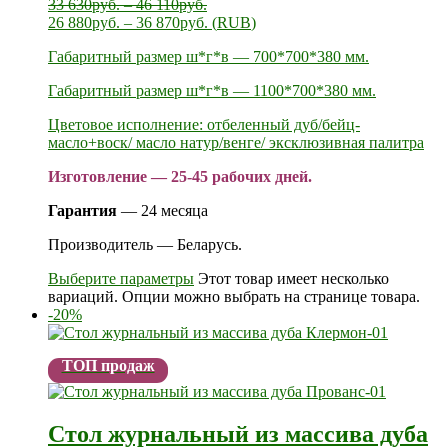
33 630
руб.
–
46 110
руб.
26 880
руб.
–
36 870
руб.
(
RUB
)
Габаритный размер ш*г*в — 700*700*380 мм.
Габаритный размер ш*г*в — 1100*700*380 мм.
Цветовое исполнение: отбеленный дуб/бейц-
масло+воск/ масло натур/венге/ эксклюзивная палитра
Изготовление — 25-45 рабочих дней.
Гарантия
— 24 месяца
Производитель — Беларусь.
Выберите параметры
Этот товар имеет несколько
вариаций. Опции можно выбрать на странице товара.
-20%
ТОП продаж
Стол журнальный из массива дуба