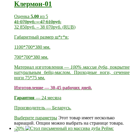
Клермон-01
Оценка
5.00
из 5
41 070
руб.
–
47 610
руб.
32 850
руб.
–
38 070
руб.
(
RUB
)
Габаритный размер ш*г*в:
1100*700*380 мм.
700*700*380 мм.
Материал изготовления —
100% массив дуба
, покрытие
натуральным бейц-маслом. Проходные ноги, сечение
ноги 75*75 мм.
Изготовление — 30-45 рабочих дней.
Гарантия
— 24 месяца
Производитель — Беларусь.
Выберите параметры
Этот товар имеет несколько
вариаций. Опции можно выбрать на странице товара.
-20%