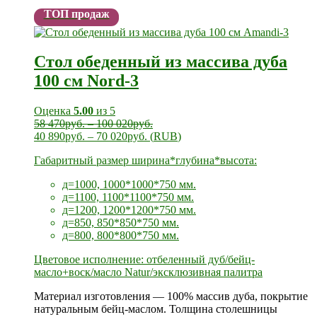
ТОП продаж
Стол обеденный из массива дуба
100 см Nord-3
Оценка
5.00
из 5
58 470
руб.
–
100 020
руб.
40 890
руб.
–
70 020
руб.
(
RUB
)
Габаритный размер ширина*глубина*высота:
д=1000, 1000*1000*750 мм.
д=1100, 1100*1100*750 мм.
д=1200, 1200*1200*750 мм.
д=850, 850*850*750 мм.
д=800, 800*800*750 мм.
Цветовое исполнение: отбеленный дуб/бейц-
масло+воск/масло Natur/эксклюзивная палитра
Материал изготовления — 100% массив дуба, покрытие
натуральным бейц-маслом. Толщина столешницы