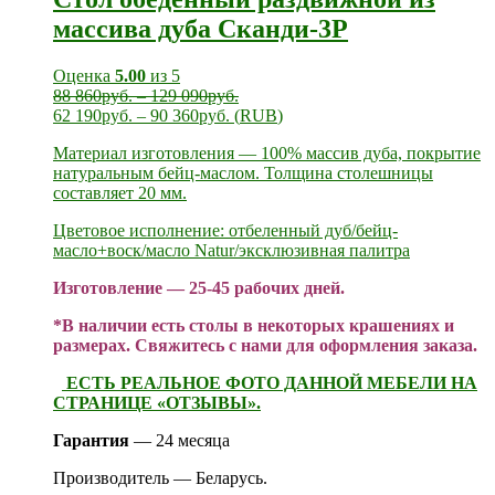
массива дуба Сканди-3Р
Оценка
5.00
из 5
88 860
руб.
–
129 090
руб.
62 190
руб.
–
90 360
руб.
(
RUB
)
Материал изготовления — 100% массив дуба, покрытие
натуральным бейц-маслом. Толщина столешницы
составляет 20 мм.
Цветовое исполнение: отбеленный дуб/бейц-
масло+воск/масло Natur/эксклюзивная палитра
Изготовление — 25-45 рабочих дней.
*В наличии есть столы в некоторых крашениях и
размерах. Свяжитесь с нами для оформления заказа.
ЕСТЬ РЕАЛЬНОЕ ФОТО ДАННОЙ МЕБЕЛИ НА
СТРАНИЦЕ «ОТЗЫВЫ».
Гарантия
— 24 месяца
Производитель — Беларусь.