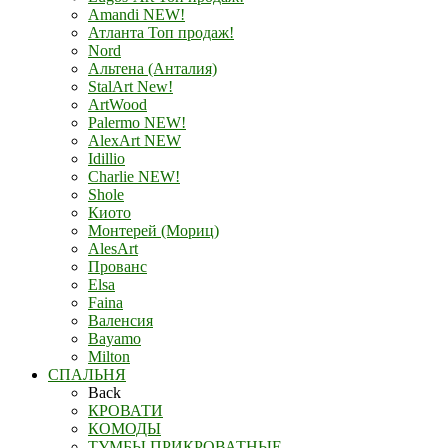
Amandi NEW!
Атланта Топ продаж!
Nord
Альтена (Анталия)
StalArt New!
ArtWood
Palermo NEW!
AlexArt NEW
Idillio
Charlie NEW!
Shole
Киото
Монтерей (Мориц)
AlesArt
Прованс
Elsa
Faina
Валенсия
Bayamo
Milton
СПАЛЬНЯ
Back
КРОВАТИ
КОМОДЫ
ТУМБЫ ПРИКРОВАТНЫЕ