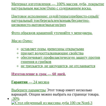
Материал изготовления — 100% массив дуба, покрытие
натуральным маслом Osmo с содержанием воска.
Цветовое исполнение: седой/терра/серебристо-серый/
натуральный тон/береза/клен/коньяк/бесцветно-
шелковисто-матовое/махагон/рич
Фото образцов крашений уточняйте у менеджера.
Масло Osmo:
оставляет поры древесины открытыми
придает водоотталкивающие свойства
обеспечивает профилактическую защиту против
гниения и грибков
не трескается, не шелушится, не отслаивается
Изготовление в срок — 60 дней.
Гарантия
— 24 месяца
Выберите параметры
Этот товар имеет несколько
вариаций. Опции можно выбрать на странице товара.
-30%