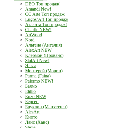
DEO Топ продаж!
Amandi New!
CC Arte Топ продаж
Lugos’Art Топ продаж
Атланта Топ продаж!
Charlie NEW!
ArtWood
Nord
Альтена (Анталия)
AlexArt NEW
Клермон (Прованс)
StalArt New!
Эльза
Монтерей (Мориц)
Parma (Faina)
Palermo NEW!
Баямо
Idillio
Enzo NEW
Берген
Бруклин (Манхэттен)
AlesArt
Киото
Ланс (Ханс)
Shole