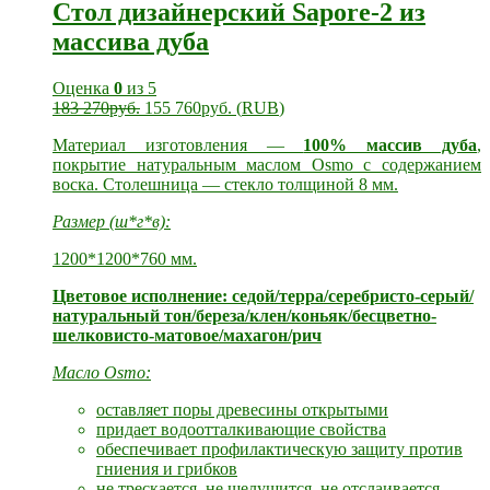
Стол дизайнерский Sapore-2 из
массива дуба
Оценка
0
из 5
183 270
руб.
155 760
руб.
(
RUB
)
Материал изготовления —
100% массив дуба
,
покрытие натуральным маслом Osmo с содержанием
воска. Столешница — стекло толщиной 8 мм.
Размер (ш*г*в):
1200*1200*760 мм.
Цветовое исполнение: седой/терра/серебристо-серый/
натуральный тон/береза/клен/коньяк/бесцветно-
шелковисто-матовое/махагон/рич
Масло Osmo:
оставляет поры древесины открытыми
придает водоотталкивающие свойства
обеспечивает профилактическую защиту против
гниения и грибков
не трескается, не шелушится, не отслаивается