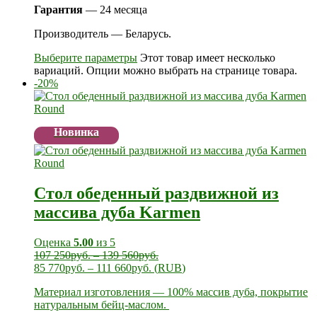
Гарантия
— 24 месяца
Производитель — Беларусь.
Выберите параметры
Этот товар имеет несколько
вариаций. Опции можно выбрать на странице товара.
-20%
Новинка
Стол обеденный раздвижной из
массива дуба Karmen
Оценка
5.00
из 5
107 250
руб.
–
139 560
руб.
85 770
руб.
–
111 660
руб.
(
RUB
)
Материал изготовления — 100% массив дуба, покрытие
натуральным бейц-маслом.