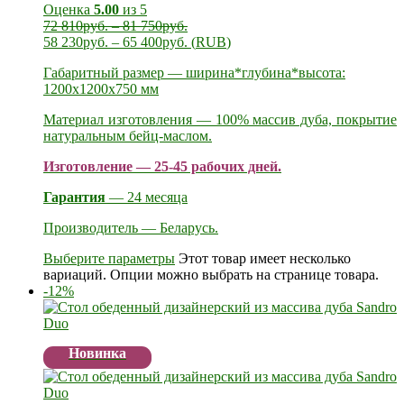
Оценка
5.00
из 5
72 810
руб.
–
81 750
руб.
58 230
руб.
–
65 400
руб.
(
RUB
)
Габаритный размер — ширина*глубина*высота:
1200х1200х750 мм
Материал изготовления — 100% массив дуба, покрытие
натуральным бейц-маслом.
Изготовление — 25-45 рабочих дней.
Гарантия
— 24 месяца
Производитель — Беларусь.
Выберите параметры
Этот товар имеет несколько
вариаций. Опции можно выбрать на странице товара.
-12%
Новинка