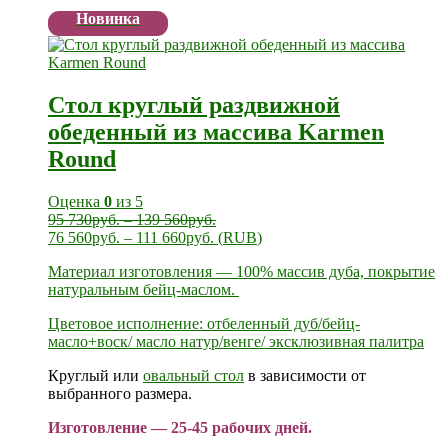
Новинка
Стол круглый раздвижной
обеденный из массива Karmen
Round
Оценка
0
из 5
95 730
руб.
–
139 560
руб.
76 560
руб.
–
111 660
руб.
(
RUB
)
Материал изготовления — 100% массив дуба, покрытие
натуральным бейц-маслом.
Цветовое исполнение: отбеленный дуб/бейц-
масло+воск/ масло натур/венге/ эксклюзивная палитра
Круглый или
овальный стол
в зависимости от
выбранного размера.
Изготовление — 25-45 рабочих дней.