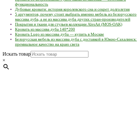
функциональность
Дубовые кровати: история королевского сна и секрет долголетия
5 аргументов, почему стоит выбрать именно мебель из белорусского
массива дуба, а не из массива дуба других стран-производителей
Покрытия и ткани для стульев коллекции AlesArt (MOS-OAK)
Кровать из массива дуба 140*200
Кровать Lugo из массива дуба — купить в Москве
Белорусская мебель из массива дуба с доставкой в Южно-Сахалинск:
премиальное качество на краю света
Искать товар
×
Мебель натуральная из массива дуба в скандинавском
стиле с экологичным покрытием.
Юр. лицо Частное
предприятие "Мос-оак "(Офис - Беларусь, г. Пинск , ул.
Калиновского, 32/4 Номер в Реестре: за №737304 Рег. номер
ЕГР: 291841340 УНП: 291841340 Рег. орган: Пинским ГИК
Фото изделий на сайте помогает лучше сориентироваться при
выборе того или иного индивидуального изделия.
Предоставленная на сайте информация не является публичной
офертой.
Экран монитора может не передавать цветовые
оттенки материалов.