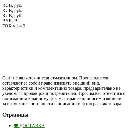
RUB, руб.
RUB, руб.
RUB, руб.
BYR, Br
FOX v.1.4.9
Цены на сайте указаны в белорусских и российских рублях.
Друзья, присоединяйтесь к нам в социальных сетях:
Instargam
#mosoak
Одноклассники
Сайт не является интернет-магазином. Производители
оставляют за собой право изменять внешний вид,
характеристики и комплектацию товара, предварительно не
уведомляя продавцов и потребителей. Просим вас отнестись с
пониманием к данному факту и заранее приносим извинения
за возможные неточности в описании и фотографиях товара.
Страницы
🚚 ДОСТАВКА