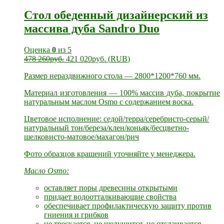
Стол обеденный дизайнерский из
массива дуба Sandro Duo
Оценка
0
из 5
478 260
руб.
421 020
руб.
(
RUB
)
Размер нераздвижного стола — 2800*1200*760 мм.
Материал изготовления — 100% массив дуба, покрытие
натуральным маслом Osmo с содержанием воска.
Цветовое исполнение: седой/терра/серебристо-серый/
натуральный тон/береза/клен/коньяк/бесцветно-
шелковисто-матовое/махагон/рич
Фото образцов крашений уточняйте у менеджера.
Масло Osmo:
оставляет поры древесины открытыми
придает водоотталкивающие свойства
обеспечивает профилактическую защиту против
гниения и грибков
не трескается, не шелушится, не отслаивается