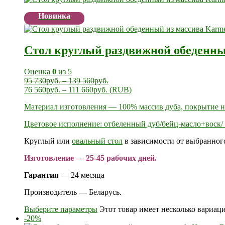
Новинка
Стол круглый раздвижной обеденны
Оценка
0
из 5
95 730
руб.
–
139 560
руб.
76 560
руб.
–
111 660
руб.
(
RUB
)
Материал изготовления — 100% массив дуба, покрытие 
Цветовое исполнение: отбеленный дуб/бейц-масло+воск/ 
Круглый или
овальный стол
в зависимости от выбранного
Изготовление — 25-45 рабочих дней.
Гарантия
— 24 месяца
Производитель — Беларусь.
Выберите параметры
Этот товар имеет несколько вариац
-20%