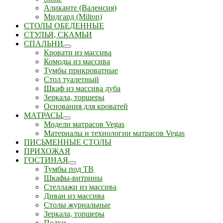
Аликанте (Валенсия)
Мидгард (Milton)
СТОЛЫ ОБЕДЕННЫЕ
СТУЛЬЯ, СКАМЬИ
СПАЛЬНИ
Кровати из массива
Комоды из массива
Тумбы прикроватные
Стол туалетный
Шкаф из массива дуба
Зеркала, торшеры
Основания для кроватей
МАТРАСЫ
Модели матрасов Vegas
Материалы и технологии матрасов Vegas
ПИСЬМЕННЫЕ СТОЛЫ
ПРИХОЖАЯ
ГОСТИНАЯ
Тумбы под ТВ
Шкафы-витрины
Стеллажи из массива
Диван из массива
Столы журнальные
Зеркала, торшеры
Полки