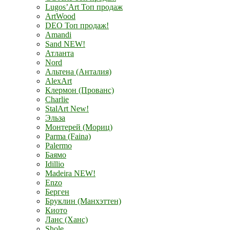
Lugos’Art Топ продаж
ArtWood
DEO Топ продаж!
Amandi
Sand NEW!
Атланта
Nord
Альтена (Анталия)
AlexArt
Клермон (Прованс)
Charlie
StalArt New!
Эльза
Монтерей (Мориц)
Parma (Faina)
Palermo
Баямо
Idillio
Madeira NEW!
Enzo
Берген
Бруклин (Манхэттен)
Киото
Ланс (Ханс)
Shole