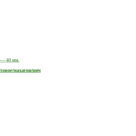
 — 40 мм.
атовое/махагон/рич