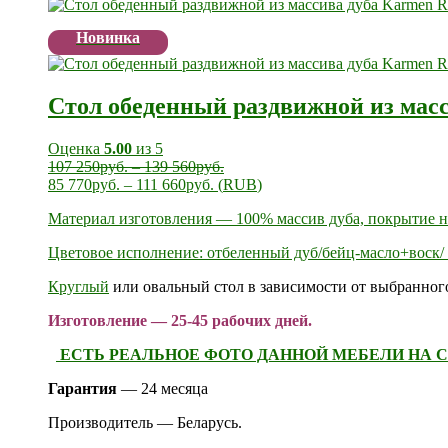
Новинка
Стол обеденный раздвижной из мас
Оценка
5.00
из 5
107 250
руб.
–
139 560
руб.
85 770
руб.
–
111 660
руб.
(
RUB
)
Материал изготовления — 100% массив дуба, покрытие 
Цветовое исполнение: отбеленный дуб/бейц-масло+воск/ 
Круглый
или овальный стол в зависимости от выбранного
Изготовление — 25-45 рабочих дней.
ЕСТЬ РЕАЛЬНОЕ ФОТО ДАННОЙ МЕБЕЛИ НА С
Гарантия
— 24 месяца
Производитель — Беларусь.