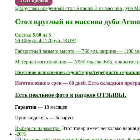
ТОП продаж
Стол круглый из массива дуба Armo
Оценка
5.00
из 5
50 100
руб.
42 570
руб.
(
RUB
)
Габаритный размер: высота — 760 мм, ширина — 1100 мм
Материал изготовления —
100% массив дуба
, покрытие 
Цветовое исполнение: седой/терра/серебристо-серый/
Изготовление в срок — 60 дней. Есть складская прог
Есть реальное фото в разделе ОТЗЫВЫ.
Гарантия
— 18 месяцев
Производитель — Беларусь.
Выберите параметры
Этот товар имеет несколько вариац
-20%