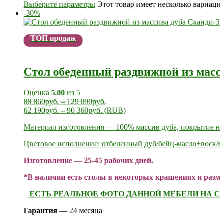
Выберите параметры
Этот товар имеет несколько вариац
-30%
ТОП продаж
Стол обеденный раздвижной из мас
Оценка
5.00
из 5
88 860
руб.
–
129 090
руб.
62 190
руб.
–
90 360
руб.
(
RUB
)
Материал изготовления — 100% массив дуба, покрытие н
Цветовое исполнение: отбеленный дуб/бейц-масло+воск/
Изготовление — 25-45 рабочих дней.
*В наличии есть столы в некоторых крашениях и разм
ЕСТЬ РЕАЛЬНОЕ ФОТО ДАННОЙ МЕБЕЛИ НА С
Гарантия
— 24 месяца