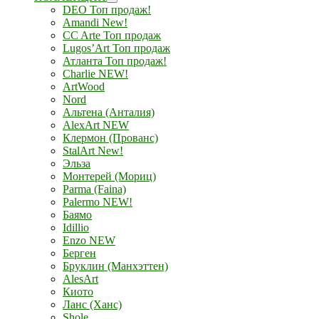
DEO Топ продаж!
Amandi New!
CC Arte Топ продаж
Lugos’Art Топ продаж
Атланта Топ продаж!
Charlie NEW!
ArtWood
Nord
Альтена (Анталия)
AlexArt NEW
Клермон (Прованс)
StalArt New!
Эльза
Монтерей (Мориц)
Parma (Faina)
Palermo NEW!
Баямо
Idillio
Enzo NEW
Берген
Бруклин (Манхэттен)
AlesArt
Киото
Ланс (Ханс)
Shole