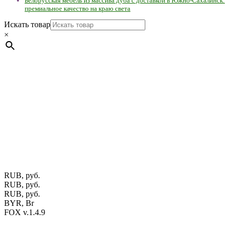
Белорусская мебель из массива дуба с доставкой в Южно-Сахалинск:
премиальное качество на краю света
Искать товар
×
Мебель натуральная из массива дуба в скандинавском
стиле с экологичным покрытием.
Юр. лицо Частное
предприятие "Мос-оак "(Офис - Беларусь, г. Пинск , ул.
Калиновского, 32/4 Номер в Реестре: за №737304 Рег. номер
ЕГР: 291841340 УНП: 291841340 Рег. орган: Пинским ГИК
Фото изделий на сайте помогает лучше сориентироваться при
выборе того или иного индивидуального изделия.
Предоставленная на сайте информация не является публичной
офертой.
Экран монитора может не передавать цветовые
оттенки материалов.
RUB, руб.
RUB, руб.
RUB, руб.
BYR, Br
FOX v.1.4.9