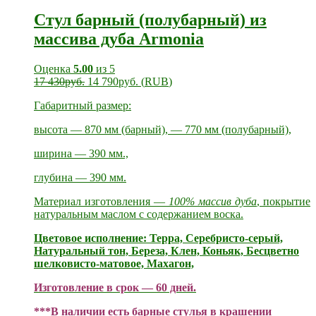
Стул барный (полубарный) из
массива дуба Armonia
Оценка
5.00
из 5
17 430
руб.
14 790
руб.
(
RUB
)
Габаритный размер:
высота — 870 мм (барный), — 770 мм (полубарный),
ширина — 390 мм.,
глубина — 390 мм.
Материал изготовления —
100% массив дуба
, покрытие
натуральным маслом с содержанием воска.
Цветовое исполнение: Терра, Серебристо-серый,
Натуральный тон, Береза, Клен, Коньяк, Бесцветно
шелковисто-матовое, Махагон,
Изготовление в срок — 60
дней.
***В наличии есть барные стулья в крашении