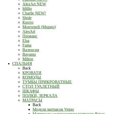
AlexArt NEW
Idillio
Charlie NEW!
Shole
Киото
Монтерей (Мориц)
AlesArt
Прованс
Elsa
Faina
Валенсия
Bayamo
Milton
СПАЛЬНЯ
Back
КРОВАТИ
КОМОДЫ
ТУМБЫ ПРИКРОВАТНЫЕ
СТОЛ ТУАЛЕТНЫЙ
ШКАФЫ
ПОЛКИ, ЗЕРКАЛА
МАТРАСЫ
Back
Модели матрасов Vegas
Материалы и технологии матрасов Вегас