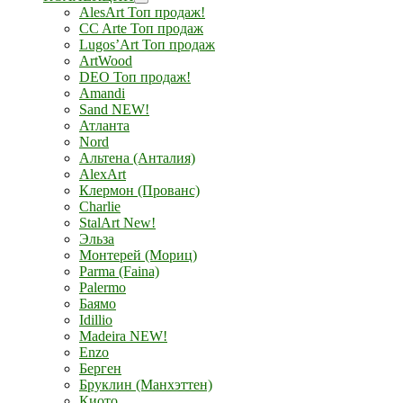
AlesArt Топ продаж!
CC Arte Топ продаж
Lugos’Art Топ продаж
ArtWood
DEO Топ продаж!
Amandi
Sand NEW!
Атланта
Nord
Альтена (Анталия)
AlexArt
Клермон (Прованс)
Charlie
StalArt New!
Эльза
Монтерей (Мориц)
Parma (Faina)
Palermo
Баямо
Idillio
Madeira NEW!
Enzo
Берген
Бруклин (Манхэттен)
Киото