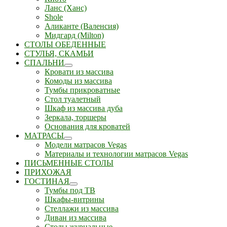
Ланс (Ханс)
Shole
Аликанте (Валенсия)
Мидгард (Milton)
СТОЛЫ ОБЕДЕННЫЕ
СТУЛЬЯ, СКАМЬИ
СПАЛЬНИ
Кровати из массива
Комоды из массива
Тумбы прикроватные
Стол туалетный
Шкаф из массива дуба
Зеркала, торшеры
Основания для кроватей
МАТРАСЫ
Модели матрасов Vegas
Материалы и технологии матрасов Vegas
ПИСЬМЕННЫЕ СТОЛЫ
ПРИХОЖАЯ
ГОСТИНАЯ
Тумбы под ТВ
Шкафы-витрины
Стеллажи из массива
Диван из массива
Столы журнальные