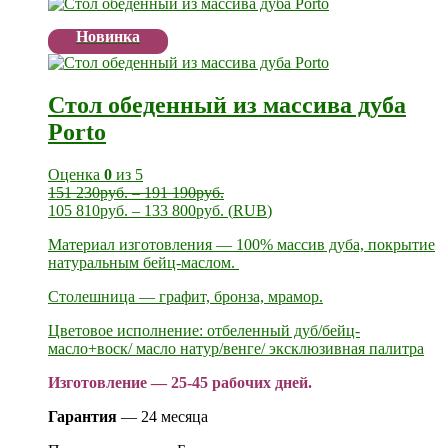
Новинка
Стол обеденный из массива дуба
Porto
Оценка
0
из 5
151 230
руб.
–
191 190
руб.
105 810
руб.
–
133 800
руб.
(
RUB
)
Материал изготовления — 100% массив дуба, покрытие
натуральным бейц-маслом.
Cтолешница — графит, бронза, мрамор.
Цветовое исполнение: отбеленный дуб/бейц-
масло+воск/ масло натур/венге/ эксклюзивная палитра
Изготовление — 25-45 рабочих дней.
Гарантия
— 24 месяца