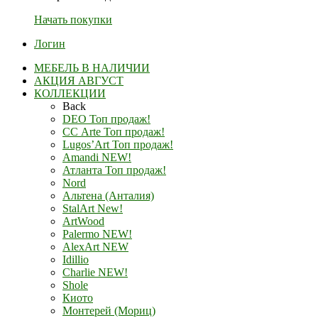
Начать покупки
Логин
МЕБЕЛЬ В НАЛИЧИИ
АКЦИЯ АВГУСТ
КОЛЛЕКЦИИ
Back
DEO Топ продаж!
СС Arte Топ продаж!
Lugos’Art Топ продаж!
Amandi NEW!
Атланта Топ продаж!
Nord
Альтена (Анталия)
StalArt New!
ArtWood
Palermo NEW!
AlexArt NEW
Idillio
Charlie NEW!
Shole
Киото
Монтерей (Мориц)