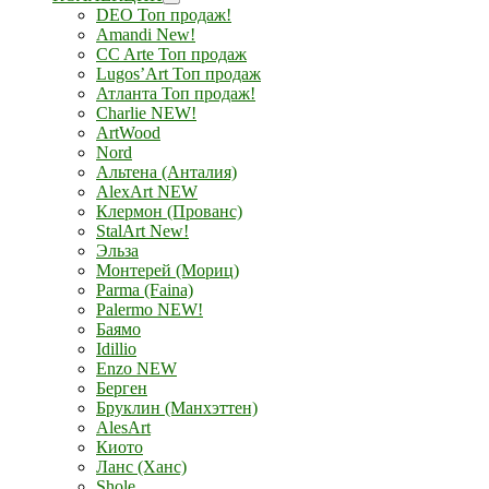
DEO Топ продаж!
Amandi New!
CC Arte Топ продаж
Lugos’Art Топ продаж
Атланта Топ продаж!
Charlie NEW!
ArtWood
Nord
Альтена (Анталия)
AlexArt NEW
Клермон (Прованс)
StalArt New!
Эльза
Монтерей (Мориц)
Parma (Faina)
Palermo NEW!
Баямо
Idillio
Enzo NEW
Берген
Бруклин (Манхэттен)
AlesArt
Киото
Ланс (Ханс)
Shole