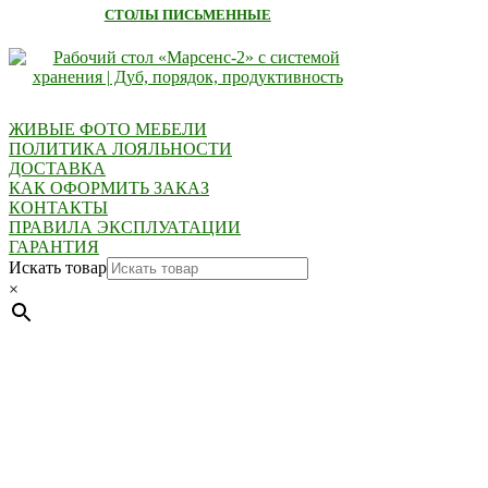
СТОЛЫ ПИСЬМЕННЫЕ
ЖИВЫЕ ФОТО МЕБЕЛИ
ПОЛИТИКА ЛОЯЛЬНОСТИ
ДОСТАВКА
КАК ОФОРМИТЬ ЗАКАЗ
КОНТАКТЫ
ПРАВИЛА ЭКСПЛУАТАЦИИ
ГАРАНТИЯ
Искать товар
×
Мебель натуральная из массива дуба в скандинавском
стиле с экологичным покрытием.
Юр. лицо Частное
предприятие "Мос-оак "(Офис - Беларусь, г. Пинск , ул.
Калиновского, 32/4 Номер в Реестре: за №737304 Рег. номер
ЕГР: 291841340 УНП: 291841340 Рег. орган: Пинским ГИК
Фото изделий на сайте помогает лучше сориентироваться при