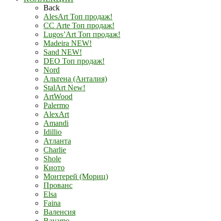
Back
AlesArt Топ продаж!
СС Arte Топ продаж!
Lugos’Art Топ продаж!
Madeira NEW!
Sand NEW!
DEO Топ продаж!
Nord
Альтена (Анталия)
StalArt New!
ArtWood
Palermo
AlexArt
Amandi
Idillio
Атланта
Charlie
Shole
Киото
Монтерей (Мориц)
Прованс
Elsa
Faina
Валенсия
Bayamo