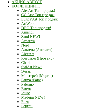
АКЦИЯ АВГУСТ
КОЛЛЕКЦИИ
AlesArt Топ продаж!
CC Arte Топ продаж
Lugos’Art Топ продаж
ArtWood
DEO Топ продаж!
Amandi
Sand NEW!
Атланта
Nord
Альтена (Анталия)
AlexArt
Клермон (Прованс)
Charlie
StalArt New!
Эльза
Монтерей (Мориц)
Parma (Faina)
Palermo
Баямо
Idillio
Madeira NEW!
Enzo
Берген