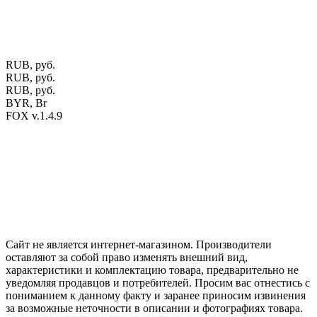
выборе того или иного индивидуального изделия.
Предоставленная на сайте информация не является публичной
офертой.
Экран монитора может не передавать цветовые
оттенки материалов.
RUB, руб.
RUB, руб.
RUB, руб.
BYR, Br
FOX v.1.4.9
Цены на сайте указаны в белорусских и российских рублях.
Друзья, присоединяйтесь к нам в социальных сетях:
Instargam
#mosoak
Одноклассники
Сайт не является интернет-магазином. Производители
оставляют за собой право изменять внешний вид,
характеристики и комплектацию товара, предварительно не
уведомляя продавцов и потребителей. Просим вас отнестись с
пониманием к данному факту и заранее приносим извинения
за возможные неточности в описании и фотографиях товара.