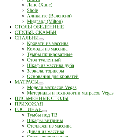
Ланс (Ханс)
Shole
Аликанте (Валенсия)
Мидгард (Milton)
СТОЛЫ ОБЕДЕННЫЕ
СТУЛЬЯ, СКАМЬИ
СПАЛЬНИ
Кровати из массива
Комоды из массива
Тумбы прикроватные
Стол туалетный
Шкаф из массива дуба
Зеркала, торшеры
Основания для кроватей
МАТРАСЫ
Модели матрасов Vegas
Материалы и технологии матрасов Vegas
ПИСЬМЕННЫЕ СТОЛЫ
ПРИХОЖАЯ
ГОСТИНАЯ
Тумбы под ТВ
Шкафы-витрины
Стеллажи из массива
Диван из массива
Столы журнальные