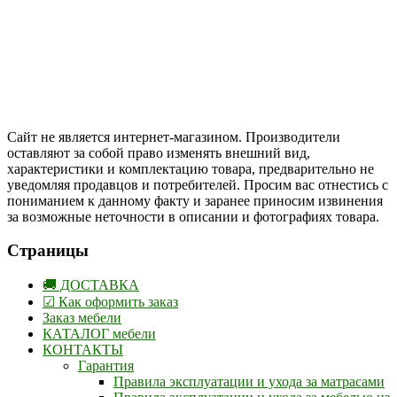
Цены на сайте указаны в белорусских и российских рублях.
Друзья, присоединяйтесь к нам в социальных сетях:
Instargam
#mosoak
Одноклассники
Сайт не является интернет-магазином. Производители
оставляют за собой право изменять внешний вид,
характеристики и комплектацию товара, предварительно не
уведомляя продавцов и потребителей. Просим вас отнестись с
пониманием к данному факту и заранее приносим извинения
за возможные неточности в описании и фотографиях товара.
Страницы
🚚 ДОСТАВКА
☑ Как оформить заказ
Заказ мебели
КАТАЛОГ мебели
КОНТАКТЫ
Гарантия
Правила эксплуатации и ухода за матрасами