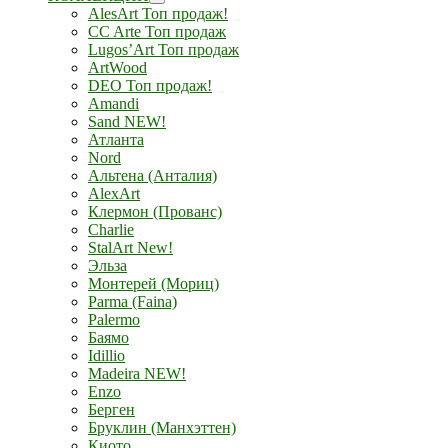
AlesArt Топ продаж!
CC Arte Топ продаж
Lugos’Art Топ продаж
ArtWood
DEO Топ продаж!
Amandi
Sand NEW!
Атланта
Nord
Альтена (Анталия)
AlexArt
Клермон (Прованс)
Charlie
StalArt New!
Эльза
Монтерей (Мориц)
Parma (Faina)
Palermo
Баямо
Idillio
Madeira NEW!
Enzo
Берген
Бруклин (Манхэттен)
Киото