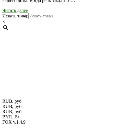
вашего дома. Когда речь заходит о…
Читать далее
Искать товар
×
Мебель натуральная из массива дуба в скандинавском
стиле с экологичным покрытием.
Юр. лицо Частное
предприятие "Мос-оак "(Офис - Беларусь, г. Пинск , ул.
Калиновского, 32/4 Номер в Реестре: за №737304 Рег. номер
ЕГР: 291841340 УНП: 291841340 Рег. орган: Пинским ГИК
Фото изделий на сайте помогает лучше сориентироваться при
выборе того или иного индивидуального изделия.
Предоставленная на сайте информация не является публичной
офертой.
Экран монитора может не передавать цветовые
оттенки материалов.
RUB, руб.
RUB, руб.
RUB, руб.
BYR, Br
FOX v.1.4.9