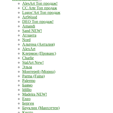
AlesArt Топ продаж!
CC Arte Топ продаж
Lugos’Art Топ продаж
ArtWood
DEO Топ продаж!
Amandi
Sand NEW!
Атланта
Nord
Альтена (Анталия)
AlexArt
Клермон (Прованс)
Charlie
StalArt New!
Эльза
Монтерей (Мориц)
Parma (Faina)
Palermo
Баямо
Idillio
Madeira NEW!
Enzo
Берген
Бруклин (Манхэттен)
Киото