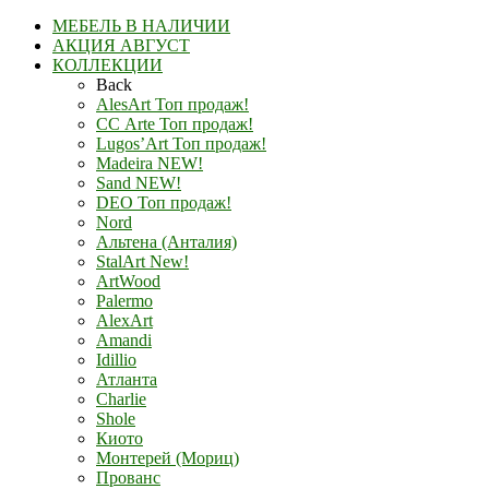
МЕБЕЛЬ В НАЛИЧИИ
АКЦИЯ АВГУСТ
КОЛЛЕКЦИИ
Back
AlesArt Топ продаж!
СС Arte Топ продаж!
Lugos’Art Топ продаж!
Madeira NEW!
Sand NEW!
DEO Топ продаж!
Nord
Альтена (Анталия)
StalArt New!
ArtWood
Palermo
AlexArt
Amandi
Idillio
Атланта
Charlie
Shole
Киото
Монтерей (Мориц)
Прованс