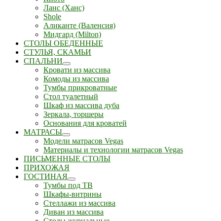
Ланс (Ханс)
Shole
Аликанте (Валенсия)
Мидгард (Milton)
СТОЛЫ ОБЕДЕННЫЕ
СТУЛЬЯ, СКАМЬИ
СПАЛЬНИ
Кровати из массива
Комоды из массива
Тумбы прикроватные
Стол туалетный
Шкаф из массива дуба
Зеркала, торшеры
Основания для кроватей
МАТРАСЫ
Модели матрасов Vegas
Материалы и технологии матрасов Vegas
ПИСЬМЕННЫЕ СТОЛЫ
ПРИХОЖАЯ
ГОСТИНАЯ
Тумбы под ТВ
Шкафы-витрины
Стеллажи из массива
Диван из массива
Столы журнальные