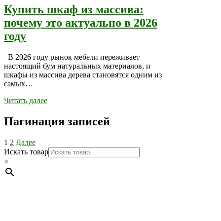
Купить шкаф из массива:
почему это актуально в 2026
году
В 2026 году рынок мебели переживает
настоящий бум натуральных материалов, и
шкафы из массива дерева становятся одним из
самых…
Читать далее
Пагинация записей
1
2
Далее
Искать товар
×
Мебель натуральная из массива дуба в скандинавском
стиле с экологичным покрытием.
Юр. лицо Частное
предприятие "Мос-оак "(Офис - Беларусь, г. Пинск , ул.
Калиновского, 32/4 Номер в Реестре: за №737304 Рег. номер