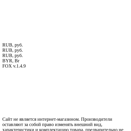
ЕГР: 291841340 УНП: 291841340 Рег. орган: Пинским ГИК
Фото изделий на сайте помогает лучше сориентироваться при
выборе того или иного индивидуального изделия.
Предоставленная на сайте информация не является публичной
офертой.
Экран монитора может не передавать цветовые
оттенки материалов.
RUB, руб.
RUB, руб.
RUB, руб.
BYR, Br
FOX v.1.4.9
Цены на сайте указаны в белорусских и российских рублях.
Друзья, присоединяйтесь к нам в социальных сетях:
Instargam
#mosoak
Одноклассники
Сайт не является интернет-магазином. Производители
оставляют за собой право изменять внешний вид,
характеристики и комплектацию товара, предварительно не